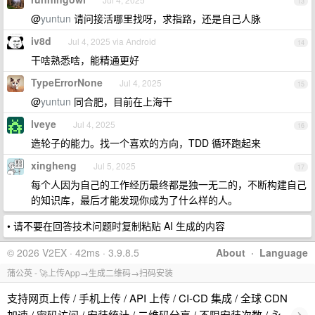
13
@
yuntun
请问接活哪里找呀，求指路，还是自己人脉
iv8d
Jul 4, 2025 via Android
14
干啥熟悉啥，能精通更好
TypeErrorNone
Jul 4, 2025
15
@
yuntun
同合肥，目前在上海干
lveye
Jul 4, 2025
16
造轮子的能力。找一个喜欢的方向，TDD 循环跑起来
xingheng
Jul 5, 2025
17
每个人因为自己的工作经历最终都是独一无二的，不断构建自己
的知识库，最后才能发现你成为了什么样的人。
• 请不要在回答技术问题时复制粘贴 AI 生成的内容
© 2026 V2EX · 42ms · 3.9.8.5
About
·
Language
蒲公英 - 🚀上传App→生成二维码→扫码安装
支持网页上传 / 手机上传 / API 上传 / CI-CD 集成 / 全球 CDN
›
加速 / 密码访问 / 安装统计 / 二维码分享 / 不限安装次数 / 永