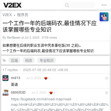
V2EX
程序员
›
一个工作一年的后端码农,最佳情况下应
该掌握哪些专业知识
By
YanSeven
at Jul 3, 2025 · 3758 views
如果想要在后续的职业生涯中凭本事吃饭(35 之前)。
一个工作一年的后端码农,最佳情况下应该掌握哪些专业知识
后端
码农
专业知识
17 replies
•
2025-07-05 20:48:02 +08:00
red13
Jul 3, 2025
1
1
英语
5800X3D
Jul 3, 2025
2
2
https://bugstack.cn/md/road-map/road-
map.html#%E4%B8%89%E3%80%81%E5%85%A8%E8%B2%
8C-%E8%B7%AF%E4%B9%A6%E5%9C%B0%E5%9B%BE