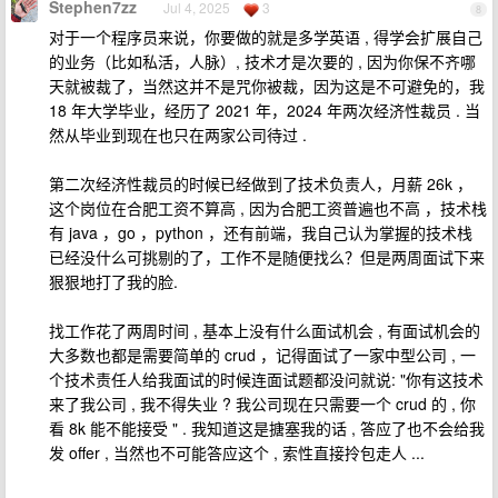
Stephen7zz
Jul 4, 2025
3
8
对于一个程序员来说，你要做的就是多学英语 , 得学会扩展自己
的业务（比如私活，人脉）, 技术才是次要的 , 因为你保不齐哪
天就被裁了，当然这并不是咒你被裁，因为这是不可避免的，我
18 年大学毕业，经历了 2021 年，2024 年两次经济性裁员 . 当
然从毕业到现在也只在两家公司待过 .
第二次经济性裁员的时候已经做到了技术负责人，月薪 26k ，
这个岗位在合肥工资不算高 , 因为合肥工资普遍也不高 ，技术栈
有 java ，go ，python ，还有前端，我自己认为掌握的技术栈
已经没什么可挑剔的了，工作不是随便找么？但是两周面试下来
狠狠地打了我的脸.
找工作花了两周时间 , 基本上没有什么面试机会 , 有面试机会的
大多数也都是需要简单的 crud ，记得面试了一家中型公司 , 一
个技术责任人给我面试的时候连面试题都没问就说: "你有这技术
来了我公司 , 我不得失业 ? 我公司现在只需要一个 crud 的 , 你
看 8k 能不能接受 " . 我知道这是搪塞我的话 , 答应了也不会给我
发 offer , 当然也不可能答应这个 , 索性直接拎包走人 ...