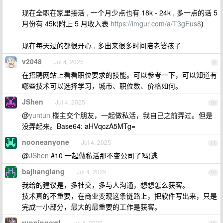
现在全职在家里接活 , 一个月少点也有 18k - 24k , 多一点的话 5
月份有 45k(附上 5 月收入表
https://imgur.com/a/T3gFus8
)
现在每天过的都很开心 , 多出来很多时间陪老婆孩子
v2048
Jul 4, 2025
9
在招聘网站上看看职位要求的技能。可以参考一下，可以知道有
哪些技术可以选择学习，城市、职位数、价格如何。
JShen
Jul 4, 2025
10
@
yuntun
楼主交个朋友，一起做私活，我自己之前弄过。但是
没弄起来。Base64: aHVqczA5MTg=
nooneanyone
Jul 4, 2025
11
@
JShen
#10 一起做私活那不变公司了吗(逃
bajitanglang
Jul 4, 2025
12
我给的建议是，多社交，多与人沟通，想想怎么获客。
技术真的不重要，在商业变现这条链路上，把软件写出来，只是
完成一小部分，最大的最重要的工作是获客。
runningowl
Jul 4, 2025