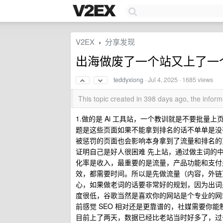
V2EX
分享发现
›
出海做废了一个站又上了一
teddyxiong
·
Jul 4, 2025
· 1685 views
This topic created in 398 days ago, the info
1.做的是 Ai 工具站，一个教训就是不要批量
题是这些页面如果不能拿到排名的话不单单是没
被惩罚的页面也会影响本身拿到了流量和排名的
证明自己是好人很困难 先上站，通过做主词的
化率是收入，最重要的是流量，产品功能和支付
效，都需要时间。所以是先做流量（内容，外链
心，如果做老词的话要非常好的规划，因为出词
度很低，谷歌当然是喜欢你的网站是个专业的网
前感觉 SEO 相对还是更靠谱的，社媒需要你能
目前上了两天，数据已经比老站当时好多了，过去