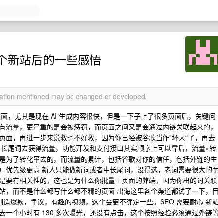
个新站后的一些感悟
rmation mentioned may be changed or developed.
上页面，尤其是现在 AI 生成内容很快，但是一下子上了很多页面后，关键问
有流量，更严重的是会被惩罚，而页面之间又是会通过内链关联起来的，
页面，再进一步来说救也不好救，因为你已经被谷歌当作”坏人“了，再去
中长尾词去获得流量，功能开发和支付接口其实顺序上可以靠后，流量×转
是为了转化率去的，而流量的累计，包括谷歌对你的信任，包括外链的生
）优先级更高 新人只能做新词或者中长尾词，没得选，老词需要很大的
是要有相关性的，这也是为什么你批量上页面的弊端，因为你出的词关联
站，而不是什么都写什么都不精的页面 出海这里各个渠道都试了一下，
制造爆款，争议，有趣的视频，这个会更不确定一些。SEO 需要耐心 新
一个小时有 130 多次曝光，还没有点击，这个按照经验必须通过外链