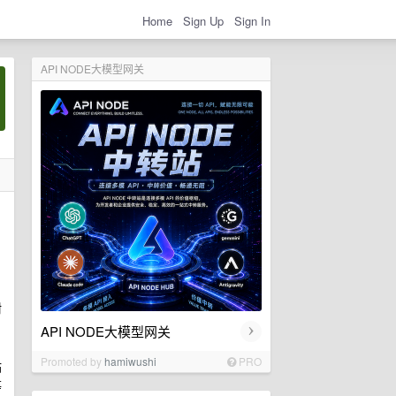
Home
Sign Up
Sign In
API NODE大模型网关
耐
›
API NODE大模型网关
目
Promoted by
hamiwushi
PRO
站
等