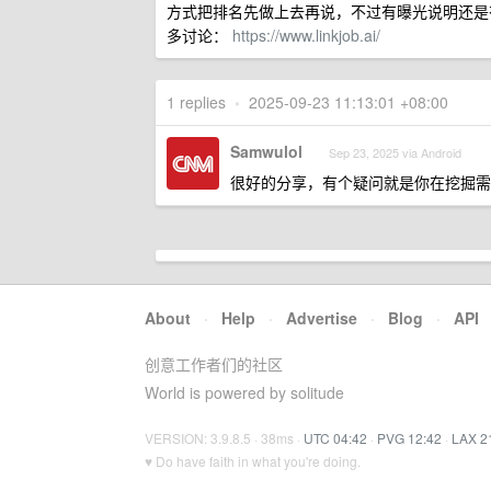
方式把排名先做上去再说，不过有曝光说明还是
多讨论：
https://www.linkjob.ai/
1 replies
•
2025-09-23 11:13:01 +08:00
Samwulol
Sep 23, 2025 via Android
很好的分享，有个疑问就是你在挖掘需
About
·
Help
·
Advertise
·
Blog
·
API
创意工作者们的社区
World is powered by solitude
VERSION: 3.9.8.5 · 38ms ·
UTC 04:42
·
PVG 12:42
·
LAX 2
♥ Do have faith in what you're doing.