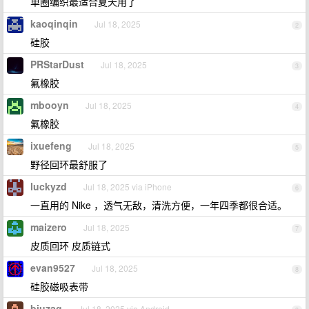
单圈编织最适合夏天用了
kaoqinqin
Jul 18, 2025
2
硅胶
PRStarDust
Jul 18, 2025
3
氟橡胶
mbooyn
Jul 18, 2025
4
氟橡胶
ixuefeng
Jul 18, 2025
5
野径回环最舒服了
luckyzd
Jul 18, 2025 via iPhone
6
一直用的 Nike ，透气无敌，清洗方便，一年四季都很合适。
maizero
Jul 18, 2025
7
皮质回环 皮质链式
evan9527
Jul 18, 2025
8
硅胶磁吸表带
biuzag
Jul 18, 2025 via Android