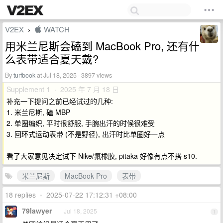
V2EX
 WATCH
›
用米兰尼斯会磕到 MacBook Pro, 还有什
么表带适合夏天戴?
By
turfbook
at Jul 18, 2025 · 3897 views
Supplement 1 · 2025 年 7 月 18 日
补充一下提问之前已经试过的几种:
1. 米兰尼斯, 磕 MBP
2. 单圈编织, 平时很舒服, 手腕出汗的时候很难受
3. 回环式运动表带 (不是野径), 出汗时比单圈好一点
看了大家意见决定试下 Nike/氟橡胶, pitaka 好像有点不搭 s10.
米兰尼斯
MacBook Pro
表带
18 replies
•
2025-07-22 17:12:31 +08:00
79lawyer
Jul 18, 2025
1