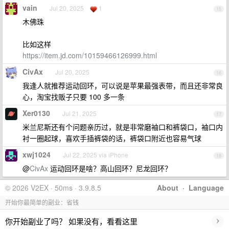
vain
Jul 20, 2025
1
15
木佛珠
比如这样
https://item.jd.com/10159466126999.html
CivAx
Jul 20, 2025
16
我逢人就推荐运动回环，可以说是苹果最强表带，而且还非常良
心，淘宝找贩子只要 100 多一条
Xer0130
Jul 21, 2025
17
米兰尼斯还有个问题亲历过，就是非常磨袖口和裤袋口，袖口内
衬一圈起球，喜欢手插裤袋的话，裤袋口附近也容易气球
xwj1024
Jul 22, 2025 via iPhone
18
@
CivAx
运动回环是啥？高山回环？尼龙回环？
© 2026 V2EX · 50ms · 3.9.8.5
About
·
Language
开始你最简单的副业：省钱
›
你开始副业了吗？ 如果没有，看看这里