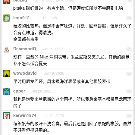
9
pitaka 碳纤维的，有点小磕。但是硬度低所以不会磨到电脑
leon912
Jul 18, 2025
10
硅胶的比较热，但是不会有味道，好洗；回环舒服，但是汗久了
会有点味道，得清洗。
金属都有点重
DesmondQ
Jul 19, 2025
11
现在一直戴的 Nike 洞洞表带，米兰尼斯又夹头发，其他的感觉
都不怎么适合夏天
wowodavid
Jul 19, 2025
12
平时用尼龙回环，周末换海洋表带或者其他橡胶表带
cpper
Jul 20, 2025
13
我也是饱受米兰尼斯的这个困扰，所以我后来基本都带尼龙回环
的了
kerwin1874
Jul 20, 2025
14
编织帆布的吸汗不洗会臭，最后我还是用回了原配的橡胶，虽然
不好看但挺好用的。