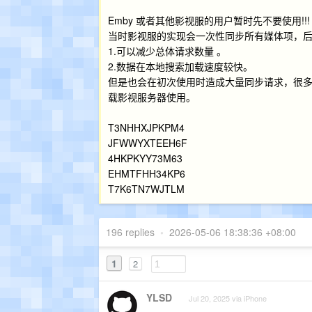
Emby 或者其他影视服的用户暂时先不要使用!!!
当时影视服的实现会一次性同步所有媒体项，
1.可以减少总体请求数量 。
2.数据在本地搜索加载速度较快。
但是也会在初次使用时造成大量同步请求，很
载影视服务器使用。
T3NHHXJPKPM4
JFWWYXTEEH6F
4HKPKYY73M63
EHMTFHH34KP6
T7K6TN7WJTLM
196 replies
•
2026-05-06 18:38:36 +08:00
1
2
YLSD
Jul 20, 2025 via iPhone