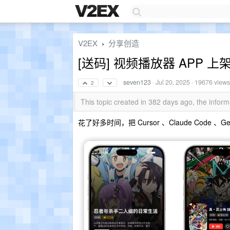
V2EX
分享创造
›
[送码] 视频播放器 APP 上
seven123
·
Jul 20, 2025
· 19676 views
2
This topic created in 382 days ago, the info
花了好多时间，把 Cursor 、Claude Code