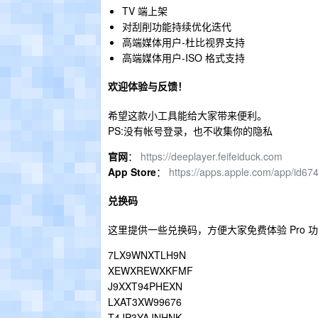
TV 端上架
对刮削功能持续优化迭代
高端媒体用户-杜比视界支持
高端媒体用户-ISO 格式支持
欢迎体验与反馈！
希望这款小工具能给大家带来便利。
PS:没有帐号登录，也不收集你的隐私
官网
：
https://deeplayer.feifeiduck.com
App Store
：
https://apps.apple.com/app/id6
兑换码
这里提供一些兑换码，方便大家免费体验 Pro 
7LX9WNXTLH9N
XEWXREWXKFMF
J9XXT94PHEXN
LXAT3XW99676
T4JP3YAJNHNK