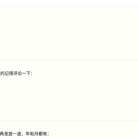
到的记得评论一下：
，再发放一波，年和月都有：