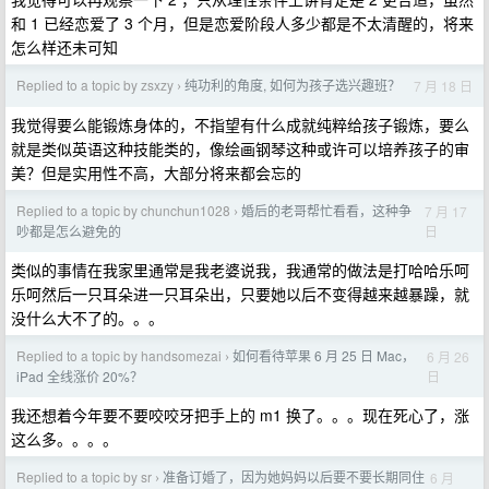
和 1 已经恋爱了 3 个月，但是恋爱阶段人多少都是不太清醒的，将来
怎么样还未可知
Replied to a topic by zsxzy
纯功利的角度, 如何为孩子选兴趣班？
7 月 18 日
›
我觉得要么能锻炼身体的，不指望有什么成就纯粹给孩子锻炼，要么
就是类似英语这种技能类的，像绘画钢琴这种或许可以培养孩子的审
美？但是实用性不高，大部分将来都会忘的
Replied to a topic by chunchun1028
婚后的老哥帮忙看看，这种争
7 月 17
›
日
吵都是怎么避免的
类似的事情在我家里通常是我老婆说我，我通常的做法是打哈哈乐呵
乐呵然后一只耳朵进一只耳朵出，只要她以后不变得越来越暴躁，就
没什么大不了的。。。
Replied to a topic by handsomezai
如何看待苹果 6 月 25 日 Mac，
6 月 26
›
日
iPad 全线涨价 20%？
我还想着今年要不要咬咬牙把手上的 m1 换了。。。现在死心了，涨
这么多。。。。
Replied to a topic by sr
准备订婚了，因为她妈妈以后要不要长期同住
6 月
›