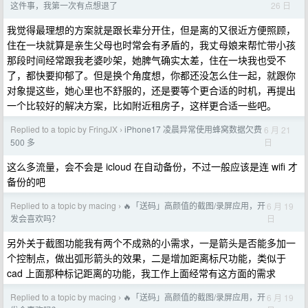
26 日
这件事，我第一次有点想退了
我觉得最理想的方案就是跟长辈分开住，但是离的又很近方便照顾，
住在一块就算是亲生父母也时常会有矛盾的，我丈母娘来帮忙带小孩
那段时间经常跟我老婆吵架，她脾气确实太差，住在一块我也受不
了，都快要抑郁了。但是换个角度想，你都还没怎么住一起，就跟你
对象提这些，她心里也不舒服的，还是要等个更合适的时机，再提出
一个比较好的解决方案，比如附近租房子，这样更合适一些吧。
Replied to a topic by FringJX
iPhone17 凌晨异常使用蜂窝数据欠费
6 月 21
›
日
500 多
这么多流量，会不会是 icloud 在自动备份，不过一般应该是连 wifi 才
备份的吧
Replied to a topic by macing
🔥「送码」高颜值的截图/录屏应用，开
6 月 19
›
日
发会喜欢吗？
另外关于截图功能我有两个不成熟的小需求，一是箭头是否能多加一
个控制点，做出弧形箭头的效果，二是增加距离标尺功能，类似于
cad 上面那种标记距离的功能，我工作上面经常有这方面的需求
Replied to a topic by macing
🔥「送码」高颜值的截图/录屏应用，开
6 月 19
›