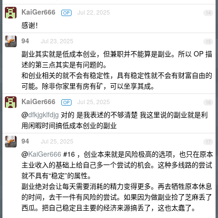
KaiGer666
Jul 22, 2025
OP
14
感谢！
94
Jul 23, 2025
15
副业其实就是低成本创业，但兼职并不能算是副业。所以 OP 描
述的第三点其实是有问题的。
和创业相关的就不会有稳定性，具有稳定性就不会有财富自由的
可能。除非你家里有房有矿，可以坐享其成。
KaiGer666
Jul 25, 2025
OP
16
@
dfkjgklfdjg
对的 是我表述的不够清楚 我这里说的副业就是利
用闲暇时间搞低成本创业的副业
94
Jul 25, 2025
17
@
KaiGer666
#16 ，创业本来就是风险极高的选项，也只在原本
主业收入的基础上给自己多一个尝试的机会。这种多线路的尝试
就不具有“稳定”的属性。
副业绝对会让每天需要消耗的精力变得更多。再去牺牲原本休息
的时间，去干一件有风险的尝试。如果因为做副业捡了芝麻丢了
西瓜。把自己稳定且主要的经济来源搞丢了，这也太蠢了。