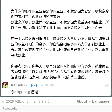
-----
为什么你现在的主业会是你的主业，不就是因为它是可以稳定给
你带来相当可观收益的经济来源。
副业之所以是副业而不是主业，不就是因为收益还不如主业。所
以主要的精力就还是在主业上面，而不会投入到副业上面去。
在一个高投入低回报的事上持续投入大量精力不是傻吗？如果副
业的收益可预知的变多，你自然会把更多的精力分配到副业上
去。甚至放弃现在的主业，把副业变成自己新的主业，然后重新
寻找副业。
你要考虑的是你每天可以再分配的时间和精力有多少，然后再去
考虑有哪些可以尝试的路线和机会吗？看你怎么想的，每天赚个
油费餐费补贴家用，还是想要搏一把造第二曲线。
KaiGer666
Jul 28, 2025
OP
18
@
dfkjgklfdjg
感谢！
© 2026 V2EX · 54ms · 3.9.8.5
About
·
Language
ReleaseBot