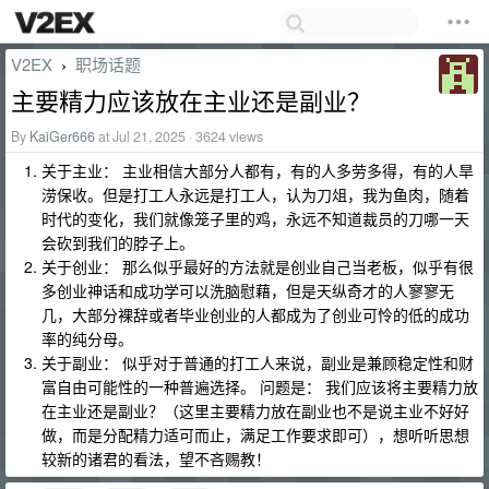
V2EX
职场话题
›
主要精力应该放在主业还是副业？
By
KaiGer666
at Jul 21, 2025 · 3624 views
关于主业： 主业相信大部分人都有，有的人多劳多得，有的人旱
涝保收。但是打工人永远是打工人，认为刀俎，我为鱼肉，随着
时代的变化，我们就像笼子里的鸡，永远不知道裁员的刀哪一天
会砍到我们的脖子上。
关于创业： 那么似乎最好的方法就是创业自己当老板，似乎有很
多创业神话和成功学可以洗脑慰藉，但是天纵奇才的人寥寥无
几，大部分裸辞或者毕业创业的人都成为了创业可怜的低的成功
率的纯分母。
关于副业： 似乎对于普通的打工人来说，副业是兼顾稳定性和财
富自由可能性的一种普遍选择。 问题是： 我们应该将主要精力放
在主业还是副业？（这里主要精力放在副业也不是说主业不好好
做，而是分配精力适可而止，满足工作要求即可），想听听思想
较新的诸君的看法，望不吝赐教！