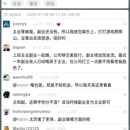
主业
副业
创业
18 replies
•
2025-07-28 09:17:25 +08:00
yvyvyv
Jul 21, 2025
1
1
主业等被裁，副业还没有。所以我放在娱乐上，打打游戏爬爬
山，没事出去旅旅游。挺好的
bigtan
Jul 21, 2025
2
上班主业副业一起做，公司够交差就行，副业增加现金流。最近
一年副业收入已经略高于主业，在公司打工一点都不用看老板脸
色了。
weenhall5
Jul 21, 2025
3
@
yvyvyv
俺也是，就是不给机会，所以每天来这里看看
opengps
Jul 21, 2025
4
主和副，这俩字你分不清？适当时候副业变为主业即可
boboyangmoumou
Jul 21, 2025
5
@
bigtan
太厉害了老哥，副业做哪方面的呢
Martin123123
Jul 21, 2025
6