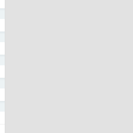
5
5
5
5
5