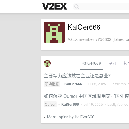
KaiGer666
V2EX member #750602, joined on
KaiGer666
提问
技
主要精力应该放在主业还是副业？
职场话题
•
KaiGer666
•
Jul 28, 2025
• Lastly repli
如何解决 Cursor 中国区域调用某些国
Cursor
•
KaiGer666
•
Jul 19, 2025
• Lastly replied
More topics by KaiGer666
»