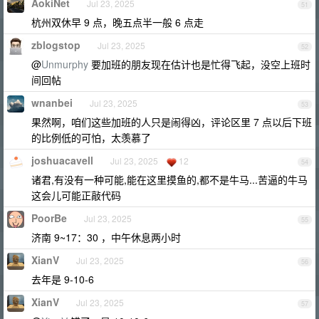
AokiNet
Jul 23, 2025
51
杭州双休早 9 点，晚五点半一般 6 点走
zblogstop
Jul 23, 2025
52
@
Unmurphy
要加班的朋友现在估计也是忙得飞起，没空上班时
间回帖
wnanbei
Jul 23, 2025
53
果然啊，咱们这些加班的人只是闹得凶，评论区里 7 点以后下班
的比例低的可怕，太羡慕了
joshuacavell
Jul 23, 2025
12
54
诸君,有没有一种可能,能在这里摸鱼的,都不是牛马...苦逼的牛马
这会儿可能正敲代码
PoorBe
Jul 23, 2025
55
济南 9~17：30 ，中午休息两小时
XianV
Jul 23, 2025
56
去年是 9-10-6
XianV
Jul 23, 2025
57