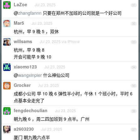
LaZoe
Jul 23, 2025
31
@
zhangfannn
只要在郑州不加班的公司就是一个好公司
Mar5
Jul 23, 2025
32
杭州，早 9 晚 5 ，双休
willsams
Jul 23, 2025 via iPhone
33
杭州，早 9 晚 8
开会可能早 9 晚 10
xiaomo123
Jul 23, 2025
34
@
wangxinpier
什么神仙公司
Grocker
Jul 23, 2025
35
成都小公司 早 10 晚 6 弹性半小时，午休 1 个班小时，平时 6
点基本全走完了
fengdechoulian
Jul 23, 2025
36
朝九晚 6 ，周二四加班到 9 点半。广州
a2603230
Jul 23, 2025
37
厦门 朝九晚六点半