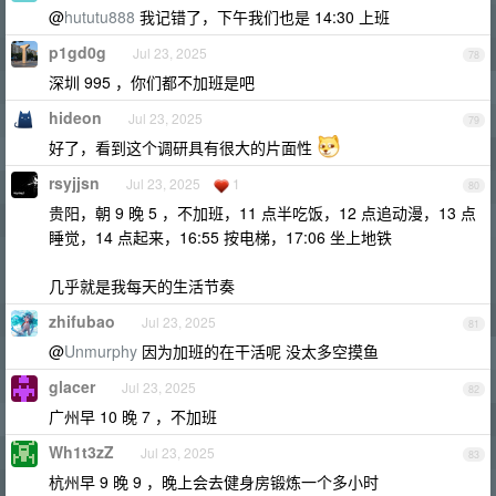
@
hututu888
我记错了，下午我们也是 14:30 上班
p1gd0g
Jul 23, 2025
78
深圳 995 ，你们都不加班是吧
hideon
Jul 23, 2025
79
好了，看到这个调研具有很大的片面性
rsyjjsn
Jul 23, 2025
1
80
贵阳，朝 9 晚 5 ，不加班，11 点半吃饭，12 点追动漫，13 点
睡觉，14 点起来，16:55 按电梯，17:06 坐上地铁
几乎就是我每天的生活节奏
zhifubao
Jul 23, 2025
81
@
Unmurphy
因为加班的在干活呢 没太多空摸鱼
glacer
Jul 23, 2025
82
广州早 10 晚 7 ，不加班
Wh1t3zZ
Jul 23, 2025
83
杭州早 9 晚 9 ，晚上会去健身房锻炼一个多小时