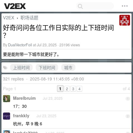
V2EX
职场话题
›
好奇问问各位工作日实际的上下班时间
？
By
DualVectorFoil
at Jul 23, 2025 · 23196 views
要是能附带一下城市就更好了。
上班时间
下班时间
城市
321 replies
•
2025-08-19 11:45:05 +08:00
Page 1
1
of 4
2
3
4
Marelbruim
Jul 23, 2025
1
17：30
frankkly
Jul 23, 2025
2
杭州，早 9 晚 6