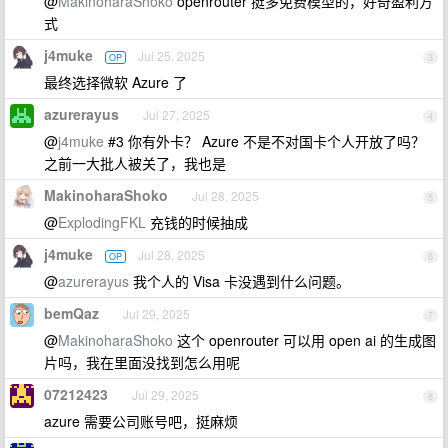
@
MakinoharaShoko
openrouter 挺多免费模型的，好奇盈利方
式
j4muke
Jul 25, 2025
OP
3
最终选择微软 Azure 了
azurerayus
Jul 27, 2025
4
@
j4muke
#3 你有外卡？ Azure 不是不对国卡个人开放了吗？
之前一大批人被关了，我也是
MakinoharaShoko
Jul 28, 2025
5
@
ExplodingFKL
充钱的时候抽成
j4muke
Jul 28, 2025
OP
6
@
azurerayus
我个人的 Visa 卡没遇到什么问题。
bemQaz
Jul 29, 2025
7
@
MakinoharaShoko
这个 openrouter 可以用 open ai 的生成图
片吗，我在里面没找到怎么用呢
07212423
Jul 29, 2025
8
azure 需要公司账号吧，挺麻烦