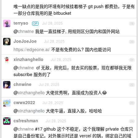
唯一缺点的是我的环境有时候挂着梯子 git push 都费劲，于是有
一部分仓库我用的是 bitbucket
terryso
Jul 28, 2025
OP
19
@
chnwine
我是一直挂梯子, 用规则区分国内和国外网站
JoeJoeJoe
Jul 28, 2025
20
https://edgeone.ai/
不是有免费的么? 国内也能访问
xinzhanghello
Jul 28, 2025
21
@
chnwine
cf 无敌，用完后，就去买的股票，现在都够我无限
subscribe 服务的了
chnwine
Jul 28, 2025
22
@
xinzhanghello
大佬优秀啊，直接成为投资人😂
cwwx2022
Jul 28, 2025
23
@
xinzhanghello
大佬牛逼，直接入股，哈哈哈
csfreshman
Jul 28, 2025
24
@
chnwine
#17 github 这个不稳定，这个我理解 private 仓库只
是自己备份笔记，对外展示时还是 vercel 的锅，绑定自己的域