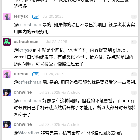
降很多
terryso
Jul 28, 2025
OP
14
@
csfreshman
是的, 如果你的项目不是出海项目, 还是老老实实
用国内的云服务吧
csfreshman
Jul 28, 2025
15
@
terryso
#14 就是个笔记，体验了下，内容提交到 github ，
vercel 自动构建发布，有点类似 cicd ，挺方便，缺点就是国内
访问问题，可以接受，慢慢迁过去了
terryso
Jul 28, 2025
OP
16
@
csfreshman
嗯, 是的, 用国外免费服务就是要接受这一点限制.
chnwine
Jul 28, 2025 via Android
17
@
csfreshman
好像是有这种问题，但我的环境更扯，github 有
时候要自己手机开热点然后开梯子才能用，所以大部分时候都挂
着梯子了
chnwine
Jul 28, 2025 via Android
18
@
WizardLeo
非常完美，私有仓库 cf 也能自动触发部署。