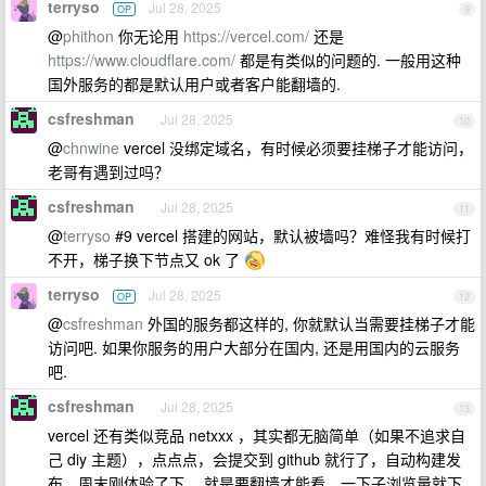
terryso
Jul 28, 2025
OP
9
@
phithon
你无论用
https://vercel.com/
还是
https://www.cloudflare.com/
都是有类似的问题的. 一般用这种
国外服务的都是默认用户或者客户能翻墙的.
csfreshman
Jul 28, 2025
10
@
chnwine
vercel 没绑定域名，有时候必须要挂梯子才能访问，
老哥有遇到过吗？
csfreshman
Jul 28, 2025
11
@
terryso
#9 vercel 搭建的网站，默认被墙吗？难怪我有时候打
不开，梯子换下节点又 ok 了
terryso
Jul 28, 2025
OP
12
@
csfreshman
外国的服务都这样的, 你就默认当需要挂梯子才能
访问吧. 如果你服务的用户大部分在国内, 还是用国内的云服务
吧.
csfreshman
Jul 28, 2025
13
vercel 还有类似竞品 netxxx ，其实都无脑简单（如果不追求自
己 diy 主题），点点点，会提交到 github 就行了，自动构建发
布，周末刚体验了下， 就是要翻墙才能看，一下子浏览量就下