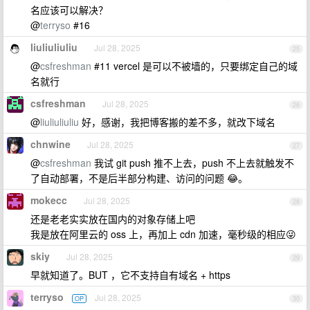
名应该可以解决？
@
terryso
#16
liuliuliuliu
Jul 28, 2025
25
@
csfreshman
#11 vercel 是可以不被墙的，只要绑定自己的域
名就行
csfreshman
Jul 28, 2025
26
@
liuliuliuliu
好，感谢，我把博客搬的差不多，就改下域名
chnwine
Jul 28, 2025
27
@
csfreshman
我试 git push 推不上去，push 不上去就触发不
了自动部署，不是后半部分构建、访问的问题 😂。
mokecc
Jul 28, 2025
28
还是老老实实放在国内的对象存储上吧
我是放在阿里云的 oss 上，再加上 cdn 加速，毫秒级的相应😜
skiy
Jul 28, 2025
29
早就知道了。BUT ，它不支持自有域名 + https
terryso
Jul 28, 2025
OP
30