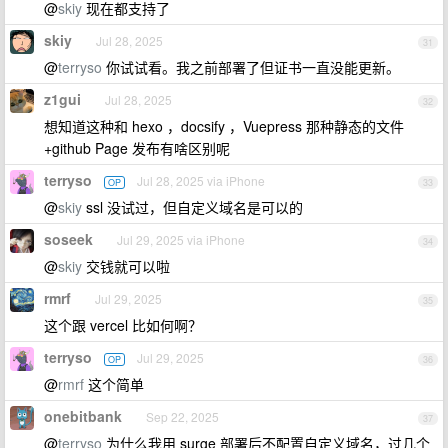
@
skiy
现在都支持了
skiy
Jul 28, 2025
31
@
terryso
你试试看。我之前部署了但证书一直没能更新。
z1gui
Jul 28, 2025
32
想知道这种和 hexo ，docsify ，Vuepress 那种静态的文件
+github Page 发布有啥区别呢
terryso
Jul 28, 2025 via iPhone
OP
33
@
skiy
ssl 没试过，但自定义域名是可以的
soseek
Jul 29, 2025 via iPhone
34
@
skiy
交钱就可以啦
rmrf
Jul 29, 2025
35
这个跟 vercel 比如何啊？
terryso
Jul 29, 2025
OP
36
@
rmrf
这个简单
onebitbank
Sep 22, 2025
37
@
terryso
为什么我用 surge 部署后不配置自定义域名，过几个