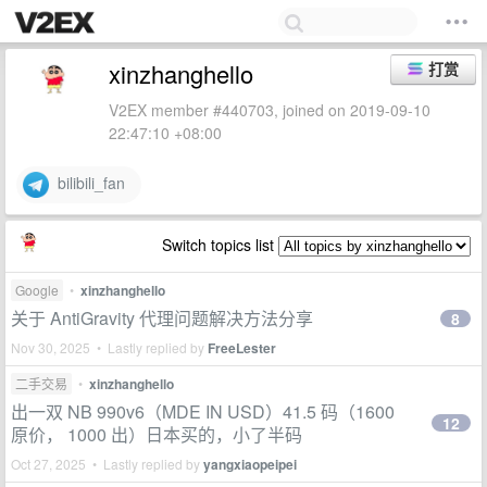
xinzhanghello
打赏
V2EX member #440703, joined on 2019-09-10
22:47:10 +08:00
bilibili_fan
Switch topics list
Google
•
xinzhanghello
关于 AntiGravity 代理问题解决方法分享
8
Nov 30, 2025 • Lastly replied by
FreeLester
二手交易
•
xinzhanghello
出一双 NB 990v6（MDE IN USD）41.5 码（1600
12
原价， 1000 出）日本买的，小了半码
Oct 27, 2025 • Lastly replied by
yangxiaopeipei