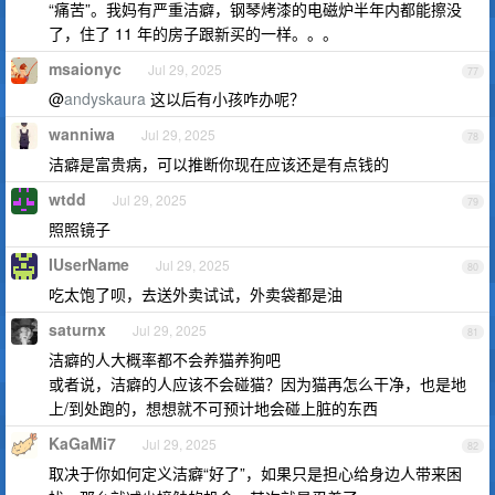
“痛苦”。我妈有严重洁癖，钢琴烤漆的电磁炉半年内都能擦没
了，住了 11 年的房子跟新买的一样。。。
msaionyc
Jul 29, 2025
77
@
andyskaura
这以后有小孩咋办呢？
wanniwa
Jul 29, 2025
78
洁癖是富贵病，可以推断你现在应该还是有点钱的
wtdd
Jul 29, 2025
79
照照镜子
IUserName
Jul 29, 2025
80
吃太饱了呗，去送外卖试试，外卖袋都是油
saturnx
Jul 29, 2025
81
洁癖的人大概率都不会养猫养狗吧
或者说，洁癖的人应该不会碰猫？因为猫再怎么干净，也是地
上/到处跑的，想想就不可预计地会碰上脏的东西
KaGaMi7
Jul 29, 2025
82
取决于你如何定义洁癖“好了”，如果只是担心给身边人带来困