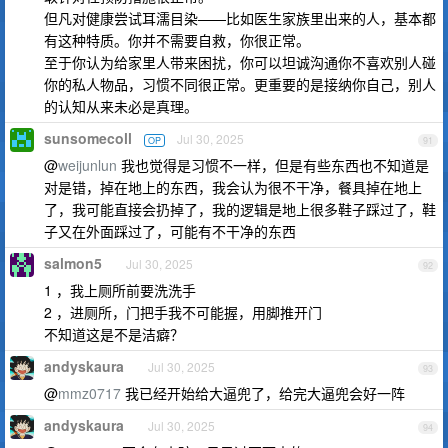
但凡对健康尝试耳濡目染——比如医生家族里出来的人，基本都
有这种特质。你并不需要自救，你很正常。
至于你认为给家里人带来困扰，你可以坦诚沟通你不喜欢别人碰
你的私人物品，习惯不同很正常。更重要的是接纳你自己，别人
的认知从来未必是真理。
sunsomecoll
Jul 30, 2025
OP
91
@
weijunlun
我也觉得是习惯不一样，但是有些东西也不知道是
对是错，掉在地上的东西，我会认为很不干净，餐具掉在地上
了，我可能直接会扔掉了，我的逻辑是地上很多鞋子踩过了，鞋
子又在外面踩过了，可能有不干净的东西
salmon5
Jul 30, 2025
92
1 ，我上厕所前要洗洗手
2 ，进厕所，门把手我不可能握，用脚推开门
不知道这是不是洁癖？
andyskaura
Jul 30, 2025
93
@
mmz0717
我已经开始给大逼兜了，给完大逼兜会好一阵
andyskaura
Jul 30, 2025
94