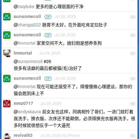
@
zsqduke
更多的是心理层面的干净
sunsomecoll
Jul 29, 2025
OP
25
@
zhangqi222
肠胃不太好，在外面吃肯定拉肚子
sunsomecoll
Jul 29, 2025
OP
26
@
Immortal
家里空间不大，媳妇倒是想养条狗
Immortal
Jul 29, 2025
27
@
sunsomecoll
#26
很多有洁癖的最后都被猫(毛)治好了
sunsomecoll
Jul 29, 2025
OP
28
@
Immortal
现在可能还接受不了，得慢慢做心理建设，那你的
猫会跑到床上不
mmz0717
Jul 29, 2025
29
@
andyskaura
前女友也这样，同病相怜了哥们，一进门就盯着
我洗手，换衣服，次序还不能颠倒，必须得换完衣服再洗手，很
多时候就很想反手一个大逼兜
revival83
Jul 29, 2025 via iPhone
30