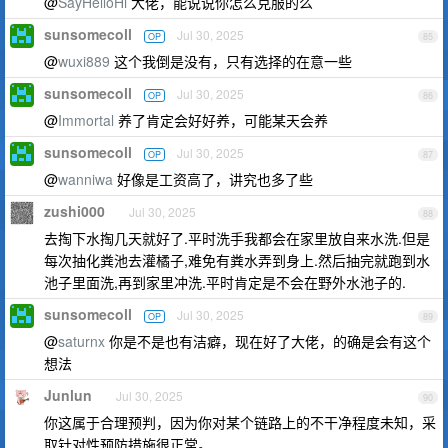
@
SayHelloHi
大佬，能说说你怎么克服的么
sunsomecoll
Jul 30, 2025
OP
85
@
wuxi889
这个我倒是没有，只有选择的在意一些
sunsomecoll
Jul 30, 2025
OP
86
@
Immortal
养了肯定会好好养，可能某天会养
sunsomecoll
Jul 30, 2025
OP
87
@
wanniwa
好像是工资高了，讲究也多了些
zushi000
Jul 30, 2025
88
去掏下水掏几天就好了.平时洗手我都会在家里放自来水洗.但是
每次抽化粪池去灌橘子,难免有粪水弄到身上.然后抽完就跑到水
池子里面洗,再到家里冲洗.平时肯定是不会在野外水池子的.
sunsomecoll
Jul 30, 2025
OP
89
@
saturnx
你是不是也有洁癖，现在好了大佬，的确是会有这个
想法
Junlun
Jul 30, 2025
90
你这属于合理预判，因为你对某个链路上的不干净程度未知，采
取针对性预防措施很正常。