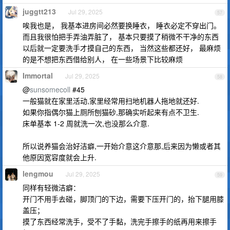
juggtt213
Jul 29, 2025
57
唉我也是， 我基本进房间必然要换睡衣， 睡衣必定不穿出门。
而且我很怕把手弄油弄脏了， 基本只要摸了稍微不干净的东西
以后就一定要洗手才摸自己的东西， 当然这些都还好， 最麻烦
的是不想把东西借给别人， 在一些场景下比较麻烦
Immortal
Jul 29, 2025
58
@
sunsomecoll
#45
一般猫就在家里活动,家里经常用扫地机器人拖地就还好.
如果你指偶尔猫上厕所刨猫砂,那确实听起来有点不卫生.
床单基本 1-2 周就洗一次,也没那么介意.
所以说养猫会治好洁癖,一开始介意这介意那,后来因为懒或者其
他原因宽容度就会上升.
lengmou
Jul 29, 2025
59
同样有轻微洁癖：
开门不用手去碰，脚顶门的下边，需要下压开门的，抬下腿用膝
盖压；
摸了东西经常洗手，受不了手黏，洗完手擦手的纸再用来擦手