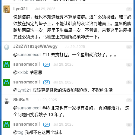
Lyn321
Jul 29, 2025
51
说到洁癖，我也不知道我算不算是洁癖。进门必须换鞋，鞋子必
须放在指定的垫子上，不能让鞋底的灰尘沾到地面上。屋里的脚
踏垫两周洗一次，屋里卫生每周一次。不管谁，来我这里进屋换
完鞋必须洗手。马桶垫上完厕所必须冲洗一下。
JZ8ZW193q6W9Awgy
Jul 29, 2025
52
@
sunsomecoll
#11 去抗打包，一个星期就治好了。。。
sunsomecoll
Jul 29, 2025
OP
53
@
xixibb
啥意思
sunsomecoll
Jul 29, 2025
OP
54
@
Lyn321
应该算是轻微的洁癖加强迫症，不影响生活
ShiBuYi
Jul 29, 2025
55
@
sunsomecoll
#48 北京也有一家挺有名的， 真的能治好， 这
个问题困扰我嫂子 10 年了。
sunsomecoll
Jul 29, 2025
OP
56
@
tog
我都不在这两个城市