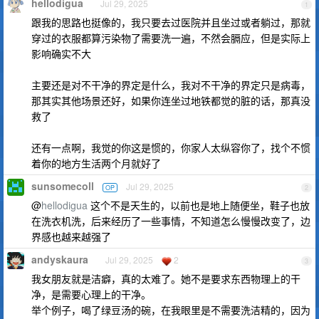
hellodigua
Jul 29, 2025
1
跟我的思路也挺像的，我只要去过医院并且坐过或者躺过，那就
穿过的衣服都算污染物了需要洗一遍，不然会膈应，但是实际上
影响确实不大
主要还是对不干净的界定是什么，我对不干净的界定只是病毒，
那其实其他场景还好，如果你连坐过地铁都觉的脏的话，那真没
救了
还有一点啊，我觉的你这是惯的，你家人太纵容你了，找个不惯
着你的地方生活两个月就好了
sunsomecoll
Jul 29, 2025
OP
2
@
hellodigua
这个不是天生的，以前也是地上随便坐，鞋子也放
在洗衣机洗，后来经历了一些事情，不知道怎么慢慢改变了，边
界感也越来越强了
andyskaura
Jul 29, 2025
2
3
我女朋友就是洁癖，真的太难了。她不是要求东西物理上的干
净，是需要心理上的干净。
举个例子，喝了绿豆汤的碗，在我眼里是不需要洗洁精的，因为