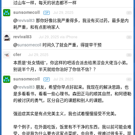
过山车一样，每天的状态都不一样
sunsomecoll
Jul 29, 2025
OP
37
@
revival83
那你好像比我严重得多，我没有买过药，最多是内
耗严重，和有点影响家人
revival83
Jul 29, 2025 via iPhone
38
@
sunsomecoll
时间久了就会严重，得提早干预
cfer
Jul 29, 2025
39
本质是“处女情结”，你这样的吧适合派去给黑涩会大佬当小弟。
别说半个月，半天就给你治好了你信不信？？
sunsomecoll
Jul 29, 2025
OP
40
@
revival83
朋友，希望你早点好起来。我现在的解决思路，也
是多看看书，看看一些心理书。森田正马的顺其自然，和阿德勒
的被讨厌的勇气，区分自己的课题和别人的课题。
强迫症其实是有点完美主义，我也试着慢慢接受不完美。
举个例子，在外面吃饭，饭里有不干净的东西，我以前可能会难
受，会说我为什么要去这家点菜呢，会自责，很难过很多天。现