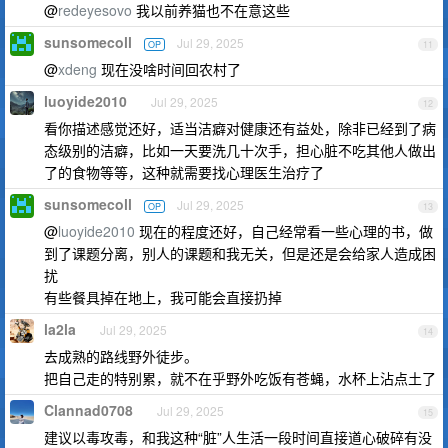
@
redeyesovo
我以前养猫也不在意这些
sunsomecoll
Jul 29, 2025
OP
11
@
xdeng
现在没啥时间回农村了
luoyide2010
Jul 29, 2025
12
看你描述感觉还好，适当洁癖对健康还有益处，除非已经到了病
态级别的洁癖，比如一天要洗几十次手，担心脏不吃其他人做出
了的食物等等，这种就需要找心理医生治疗了
sunsomecoll
Jul 29, 2025
OP
13
@
luoyide2010
现在的程度还好，自己经常看一些心理的书，做
到了课题分离，别人的课题和我无关，但是还是会给家人造成困
扰
有些餐具掉在地上，我可能会直接扔掉
la2la
Jul 29, 2025
14
去成熟的路线野外徒步。
把自己走的特别累，就不在乎野外吃饭有苍蝇，水杯上沾点土了
Clannad0708
Jul 29, 2025
15
建议以毒攻毒，和我这种“脏”人生活一段时间直接道心破碎有没