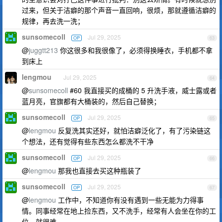
过来，但关于洁癖的那个声音一直回响，很烦，那就遵循洁癖的
规律，再去洗一洗；
sunsomecoll
Jul 29, 2025
OP
63
@
juggtt213
你这很多和我很像了，必须得换睡衣，手机都不拿
到床上
lengmou
Jul 29, 2025
64
@
sunsomecoll
#60 我直接买的成桶的 5 升洗手液，威士露或者
蓝月亮，官旗都有大桶装的，然后自己替换；
sunsomecoll
Jul 29, 2025
OP
65
@
lengmou
反复洗其实还好，就怕洁癖泛化了，有了污染链这
个想法，还有觉得有些东西怎么都洗不干净
sunsomecoll
Jul 29, 2025
OP
66
@
lengmou
那我也直接去买这种瓶装了
sunsomecoll
Jul 29, 2025
OP
67
@
lengmou
工作中，不知道你有没有遇到一些无能为力得事
情。同事经常在地上捡东西，又不洗手，经常有人会坐在你的工
位，就很难