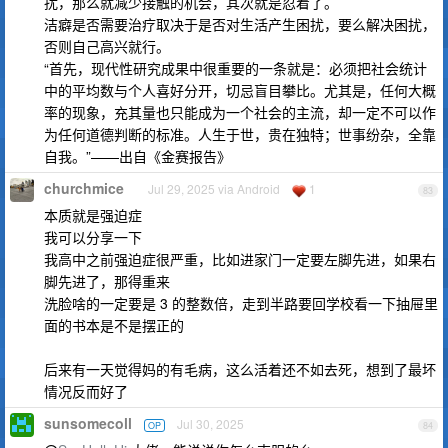
扰，那么就减少接触的机会，其次就是忍着了。
洁癖是否需要治疗取决于是否对生活产生困扰，要么解决困扰，
否则自己高兴就行。
“首先，现代性研究成果中很重要的一条就是：必须把社会统计
中的平均数与个人喜好分开，切忌盲目攀比。尤其是，任何大概
率的现象，充其量也只能成为一个社会的主流，却一定不可以作
为任何道德判断的标准。人生于世，贵在独特；世事纷杂，全靠
自我。”——出自《金赛报告》
churchmice
Jul 29, 2025 via Android
1
83
本质就是强迫症
我可以分享一下
我高中之前强迫症很严重，比如进家门一定要左脚先进，如果右
脚先进了，那得重来
洗脸啥的一定要是 3 的整数倍，走到半路要回学校看一下抽屉里
面的书本是不是摆正的
后来有一天觉得妈的有毛病，这么活着还不如去死，想到了最坏
情况反而好了
sunsomecoll
Jul 30, 2025
OP
84