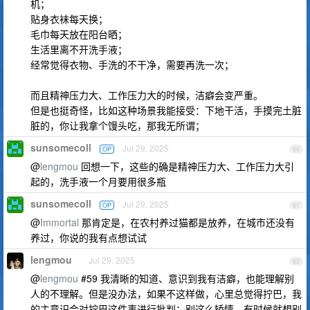
机；
贴身衣袜每天换；
毛巾每天放在阳台晒；
生活里离不开洗手液；
经常觉得衣物、手洗的不干净，需要再洗一次；
而且精神压力大、工作压力大的时候，洁癖会变严重。
但是也挺奇怪，比如这种场景我能接受：下地干活，手摸完土脏
脏的，你让我拿个馒头吃，那我无所谓；
sunsomecoll
Jul 29, 2025
OP
60
@
lengmou
回想一下，这些的确是精神压力大、工作压力大引
起的，洗手液一个月要用很多瓶
sunsomecoll
Jul 29, 2025
OP
61
@
Immortal
那肯定是，在农村养过猫都是放养，在城市还没有
养过，你说的我有点想试试
lengmou
Jul 29, 2025
62
@
lengmou
#59 我清晰的知道、意识到我有洁癖，也能理解别
人的不理解。但是没办法，如果不这样做，心里总觉得拧巴，我
的主意识会对拧巴这件事进行批判：别这么矫情。有时候就想别