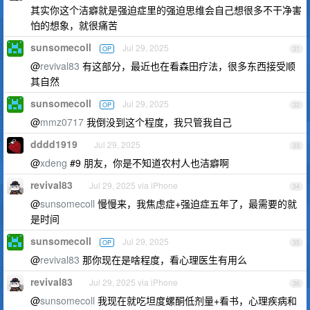
其实你这个洁癖就是强迫症里的强迫思维会自己想很多不干净害
怕的想象，就很痛苦
sunsomecoll
Jul 29, 2025
OP
31
@
revival83
有这部分，最近也在看森田疗法，很多东西接受顺
其自然
sunsomecoll
Jul 29, 2025
OP
32
@
mmz0717
我倒没到这个程度，我只管我自己
dddd1919
Jul 29, 2025
33
@
xdeng
#9 朋友，你是不知道农村人也洁癖啊
revival83
Jul 29, 2025 via iPhone
34
@
sunsomecoll
慢慢来，我焦虑症+强迫症五年了，最需要的就
是时间
sunsomecoll
Jul 29, 2025
OP
35
@
revival83
那你现在是啥程度，看心理医生有用么
revival83
Jul 29, 2025 via iPhone
36
@
sunsomecoll
我现在就吃坦度螺酮低剂量+看书，心理疾病和