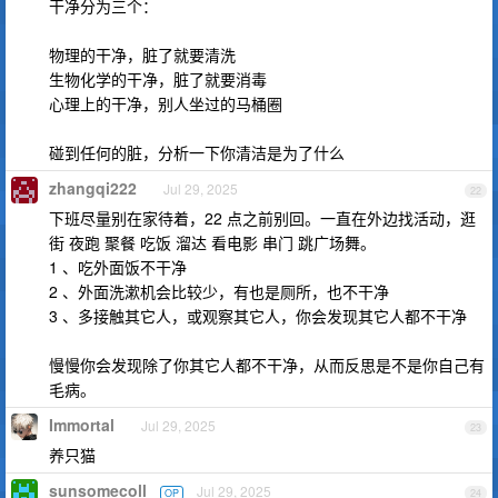
干净分为三个：
物理的干净，脏了就要清洗
生物化学的干净，脏了就要消毒
心理上的干净，别人坐过的马桶圈
碰到任何的脏，分析一下你清洁是为了什么
zhangqi222
Jul 29, 2025
22
下班尽量别在家待着，22 点之前别回。一直在外边找活动，逛
街 夜跑 聚餐 吃饭 溜达 看电影 串门 跳广场舞。
1 、吃外面饭不干净
2 、外面洗漱机会比较少，有也是厕所，也不干净
3 、多接触其它人，或观察其它人，你会发现其它人都不干净
慢慢你会发现除了你其它人都不干净，从而反思是不是你自己有
毛病。
Immortal
Jul 29, 2025
23
养只猫
sunsomecoll
Jul 29, 2025
OP
24