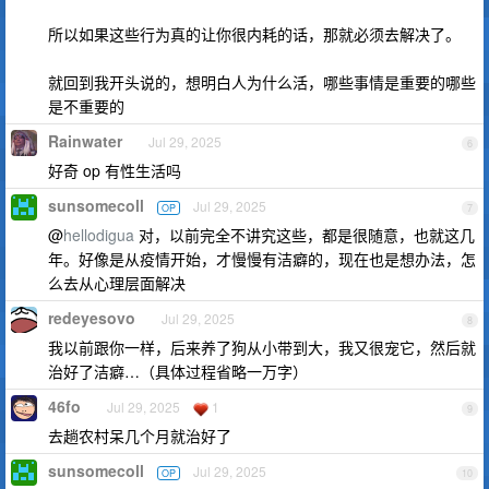
所以如果这些行为真的让你很内耗的话，那就必须去解决了。
就回到我开头说的，想明白人为什么活，哪些事情是重要的哪些
是不重要的
Rainwater
Jul 29, 2025
6
好奇 op 有性生活吗
sunsomecoll
Jul 29, 2025
OP
7
@
hellodigua
对，以前完全不讲究这些，都是很随意，也就这几
年。好像是从疫情开始，才慢慢有洁癖的，现在也是想办法，怎
么去从心理层面解决
redeyesovo
Jul 29, 2025
8
我以前跟你一样，后来养了狗从小带到大，我又很宠它，然后就
治好了洁癖…（具体过程省略一万字）
46fo
Jul 29, 2025
1
9
去趟农村呆几个月就治好了
sunsomecoll
Jul 29, 2025
OP
10