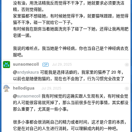
没有油，用洗洁精我反而觉得不干净了，她就要求必须要洗洁
精，否则觉得脏。
家里猫都不想碰她，有时候她觉得干净，就要猫咪蹭蹭，她觉得
猫不干净，碰一下就给它一下子。
有时候我在厨房当着她面洗完手了碰了一下她，还得让我再用肥
皂搓一搓。
我说的难听点，我当她是个神经病，你也当自己是个神经病去克
服吧。
sunsomecoll
Jul 29, 2025
OP
4
@
andyskaura
可能我是选择洁癖的，我家里的猫养了 20 年，
以前也是随便抱猫的，现在也不会抱了，行为习惯完全改变了
hellodigua
Jul 29, 2025
5
@
sunsomecoll
我有时候觉的这确实跟人生观有关，有时候会觉
的人可能很容易就死掉了，那么当前很多在乎的事情，其实都没
那么重要了，尤其是一些小事。
很多小事都会很消耗自己的精力或者时间，这才是介意的本质，
它是在对自己的人生进行消耗，可以理解成内耗的一种吧。