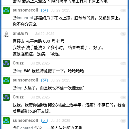
会的 会跳上来溜达下 睡前简单的用工具刷下床上的毛
sunsomecoll
Jul 29, 2025
OP
45
@
Immortal
那猫的爪子在地上跑，脏兮兮的脚，又跑到床上，
你不会介意么
ShiBuYi
Jul 29, 2025
46
直接去 宛平南路 600 号 挂号
我嫂子 洗手能洗 2 个多小时， 结果去看了， 好了。
这是强迫症，是病， 得治。
Cruzz
Jul 29, 2025
47
@
tog
#46 我还特意搜了一下。哈哈哈哈
sunsomecoll
Jul 29, 2025
OP
48
@
tog
太远了，而且我也不信一次能治好
Cruzz
Jul 29, 2025
49
找我，我带你回我们老家村里生活半年，洁癖？不存在的，我看
着屎都能吃的下去饭。
sunsomecoll
Jul 29, 2025
OP
50
@
Richared
你这，一般人估计都办不到