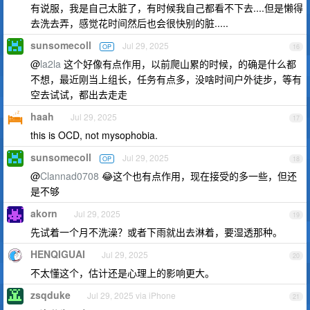
有说服，我是自己太脏了，有时候我自己都看不下去....但是懒得
去洗去弄，感觉花时间然后也会很快别的脏.....
sunsomecoll
Jul 29, 2025
OP
16
@
la2la
这个好像有点作用，以前爬山累的时候，的确是什么都
不想，最近刚当上组长，任务有点多，没啥时间户外徒步，等有
空去试试，都出去走走
haah
Jul 29, 2025
17
this is OCD, not mysophobia.
sunsomecoll
Jul 29, 2025
OP
18
@
Clannad0708
😂这个也有点作用，现在接受的多一些，但还
是不够
akorn
Jul 29, 2025
19
先试着一个月不洗澡？或者下雨就出去淋着，要湿透那种。
HENQIGUAI
Jul 29, 2025
20
不太懂这个，估计还是心理上的影响更大。
zsqduke
Jul 29, 2025 via iPhone
21