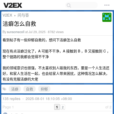
V2EX
问与答
›
洁癖怎么自救
By
sunsomecoll
at Jul 29, 2025 · 8782 views
看到帖子有一些抑郁自救的，想问下洁癖怎么自救
现在有点洁癖泛化了，A 可能不干净，A 接触到 B ，B 又接触到 C ，
整个链路的我都会觉得不干净
我的领域意识也很强，不太喜欢别人碰我的东西，要是一个人生活还
好，和家人生活在一起，也会给家人带来困扰，这种情况怎么解决，
有没有克服洁癖的大佬
洁癖
自救
抑郁
135 replies
•
2025-08-01 18:10:05 +08:00
Page 1
1
of 2
2