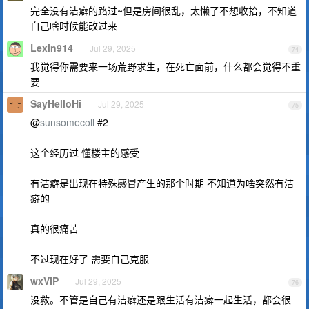
完全没有洁癖的路过~但是房间很乱，太懒了不想收拾，不知道
自己啥时候能改过来
Lexin914
Jul 29, 2025
74
我觉得你需要来一场荒野求生，在死亡面前，什么都会觉得不重
要
SayHelloHi
Jul 29, 2025
75
@
sunsomecoll
#2
这个经历过 懂楼主的感受
有洁癖是出现在特殊感冒产生的那个时期 不知道为啥突然有洁
癖的
真的很痛苦
不过现在好了 需要自己克服
wxVIP
Jul 29, 2025
76
没救。不管是自己有洁癖还是跟生活有洁癖一起生活，都会很