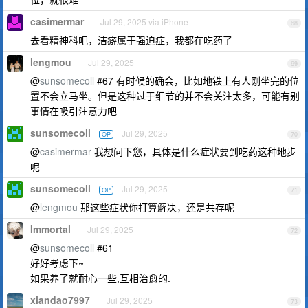
casimermar
Jul 29, 2025 via iPhone
68
去看精神科吧，洁癖属于强迫症，我都在吃药了
lengmou
Jul 29, 2025
69
@
sunsomecoll
#67 有时候的确会，比如地铁上有人刚坐完的位
置不会立马坐。但是这种过于细节的并不会关注太多，可能有别
事情在吸引注意力吧
sunsomecoll
Jul 29, 2025
OP
70
@
casimermar
我想问下您，具体是什么症状要到吃药这种地步
呢
sunsomecoll
Jul 29, 2025
OP
71
@
lengmou
那这些症状你打算解决，还是共存呢
Immortal
Jul 29, 2025
72
@
sunsomecoll
#61
好好考虑下~
如果养了就耐心一些,互相治愈的.
xiandao7997
Jul 29, 2025
73