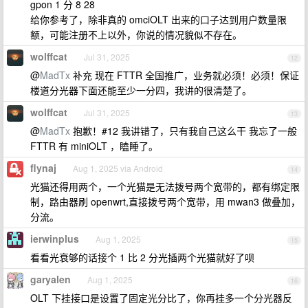
gpon 1 分 8 28
给你参考了，除非真的 omciOLT 出来的口子达到用户数量限
额，可能注册不上以外，你说的情况貌似不存在。
wolffcat
Jul 31, 2025
12
@
MadTx
补充 现在 FTTR 全国推广，业务就必须！必须！保证
楼道分光器下面还能至少一分四，我讲的很清楚了。
wolffcat
Jul 31, 2025
13
@
MadTx
抱歉！#12 我讲错了，只有我自己这么干 我忘了一般
FTTR 有 miniOLT ，瞌睡了。
flynaj
Aug 1, 2025 via Android
14
光猫还得用两个，一个光猫是无法拨号两个宽带的，都有绑定限
制，路由器刷 openwrt,直接拨号两个宽带，用 mwan3 做叠加，
分流。
ierwinplus
Aug 1, 2025
15
看看光衰够的话接个 1 比 2 分光插两个光猫就好了呗
garyalen
Aug 1, 2025
16
OLT 下挂接口是设置了固定光分比了，你再挂多一个分光器反