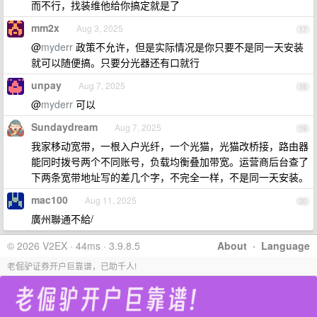
而不行，找装维他给你搞定就是了
mm2x
Aug 3, 2025
17
@
myderr
政策不允许，但是实际情况是你只要不是同一天安装
就可以随便搞。只要分光器还有口就行
unpay
Aug 7, 2025
18
@
myderr
可以
Sundaydream
Aug 7, 2025
19
我家移动宽带，一根入户光纤，一个光猫，光猫改桥接，路由器
能同时拨号两个不同账号，负载均衡叠加带宽。运营商后台查了
下两条宽带地址写的差几个字，不完全一样，不是同一天安装。
mac100
Aug 11, 2025
20
廣州聯通不給/
© 2026 V2EX · 44ms · 3.9.8.5
About
·
Language
老倔驴证券开户巨靠谱，已助千人!