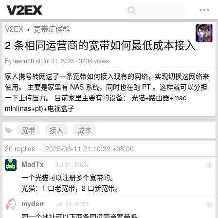
V2EX
宽带症候群
›
2 条相同运营商的宽带如何最低成本接入
By
lewin18
at Jul 31, 2025 · 3239 views
家人携号转网送了一条宽带如何接入现有的网络，实现切换这网络来
使用。 主要是家里有 NAS 系统，同时也在跑 PT 。这样就可以分担
一下上传压力。 目前家里主要有的设备： 光猫+路由器+mac
mini(nas+pt)+电视盒子
宽带
接入
成本
20 replies
•
2025-08-11 21:10:32 +08:00
MadTx
Jul 31, 2025
1
一个光猫可以注册多个宽带的。
光猫：1 口老宽带，2 口新宽带。
myderr
Jul 31, 2025
2
同一个地址可以下两条同运营商宽带吗