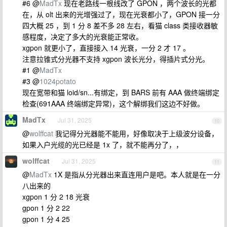
#6 @
MadTx
现在老路线一根线改了 GPON ，两个波长的光都
在，从 olt 出来的光增强过了，现在光衰都小了，GPON 接一分
四大概 25 ，到 1 分 8 差不多 28 左右，看猫 class 类接收器敏
感程度，决定了多大的光衰能正常收。
xgpon 就更小了，直接接入 14 光衰，一分 2 才 17 。
注意拉锥式分光器不支持 xgpon 波长光分，得插片式分光。
#1 @
MadTx
#3 @
1024potato
现在宽带和猫 loid/sn...有绑定，到 BARS 前有 AAA 做终端绑定
检查(691AAA 终端绑定异常)，这个解绑我们这边不好做。
MadTx
Jul 31, 2025
10
@
wolffcat
我记得分光器能不能用，好像取决于上级波分设备，
如果入户光缆的光已经是 1x 了，就不能再分了，，
wolffcat
Jul 31, 2025
11
@
MadTx
1X 是指从分光器出来直连用户是吧。本人就是在一分
八出来的
xgpon 1 分 2 18 光衰
gpon 1 分 2 22
gpon 1 分 4 25