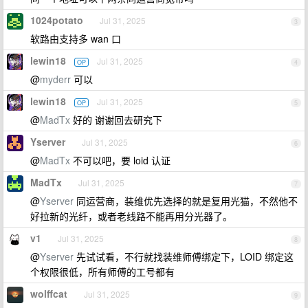
1024potato
Jul 31, 2025
3
软路由支持多 wan 口
lewin18
Jul 31, 2025
OP
4
@
myderr
可以
lewin18
Jul 31, 2025
OP
5
@
MadTx
好的 谢谢回去研究下
Yserver
Jul 31, 2025
6
@
MadTx
不可以吧，要 loid 认证
MadTx
Jul 31, 2025
7
@
Yserver
同运营商，装维优先选择的就是复用光猫，不然他不
好拉新的光纤，或者老线路不能再用分光器了。
v1
Jul 31, 2025
8
@
Yserver
先试试看，不行就找装维师傅绑定下，LOID 绑定这
个权限很低，所有师傅的工号都有
wolffcat
Jul 31, 2025
9