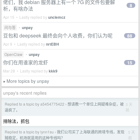
佬们，我 debian 服务器上有一个 7G 的文件包要解
8
析，有啥办法
Apr 15 • Lastly replied by
unclemcz
问与答
•
unpay
豆包和 deepseek 最终会向个人收费，你们认为呢
88
Apr 9 • Lastly replied by
nrtEBH
OpenClaw
•
unpay
你们在用谁家的龙虾
15
Mar 28 • Lastly replied by
kkk9
More topics by unpay
»
unpay's recent replies
Replied to a topic by a5454775422
想请教一个单位上网疑难杂症，被
3 天
›
前
逼疯了。
排除法，抓包
Replied to a topic by lynn1su
我们公司买了上海联通的跨境专线，发现
5 天
›
前
贼稳定，机场就是用的这种专线吗？