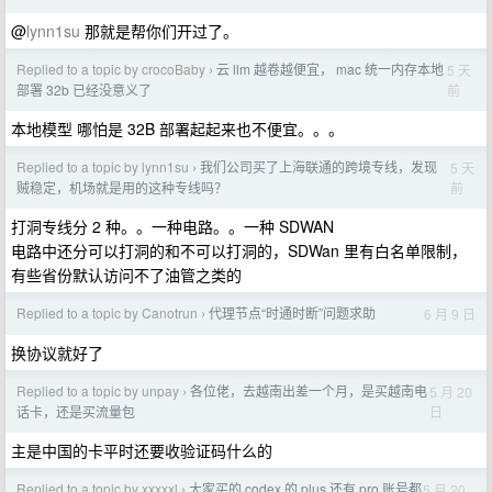
@
lynn1su
那就是帮你们开过了。
Replied to a topic by crocoBaby
云 llm 越卷越便宜， mac 统一内存本地
5 天
›
前
部署 32b 已经没意义了
本地模型 哪怕是 32B 部署起起来也不便宜。。。
Replied to a topic by lynn1su
我们公司买了上海联通的跨境专线，发现
5 天
›
前
贼稳定，机场就是用的这种专线吗？
打洞专线分 2 种。。一种电路。。一种 SDWAN
电路中还分可以打洞的和不可以打洞的，SDWan 里有白名单限制，
有些省份默认访问不了油管之类的
Replied to a topic by Canotrun
代理节点“时通时断”问题求助
6 月 9 日
›
换协议就好了
Replied to a topic by unpay
各位佬，去越南出差一个月，是买越南电
5 月 20
›
日
话卡，还是买流量包
主是中国的卡平时还要收验证码什么的
Replied to a topic by xxxxxl
大家买的 codex 的 plus 还有 pro 账号都
5 月 20
›