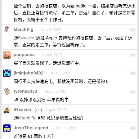
扯个回销，去的授权店，以为要 battle 一番，结果店员听完诉求
后，直接正常接待流程，填工单，走返厂流程了，预计是换新零
售机，大概十五个工作日。
MarchPig
Aug 6, 2025
56
@
54xavier
通过 Apple 支持预约的授权店，去了后，表达了诉
求，正常的走工单，等待返回机器了。
paopaosa
Aug 6, 2025
57
买了当天就发现了，走退货流程中。
jiminjohn0402
Aug 6, 2025
58
国行不支持快速充电，我就没买暂时，还是带的 6
tyrone2333
Aug 6, 2025
59
s8 没掉漆没划痕 苹果真的牛
54xavier
Aug 6, 2025
OP
60
@
MarchPig
#56 意思是能售后处理？
JoshTheLegend
Aug 6, 2025
61
难道是 6s 同款工艺？