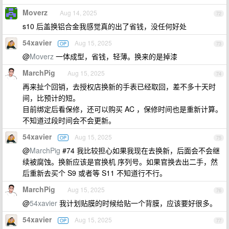
Moverz
Aug 14, 2025
72
s10 后盖换铝合金我感觉真的出了省钱，没任何好处
54xavier
Aug 15, 2025
OP
73
@
Moverz
一体成型，省钱，轻薄。换来的是掉漆
MarchPig
Aug 15, 2025
74
再来扯个回销，去授权店换新的手表已经取回，差不多十天时
间，比预计的短。
目前绑定后看保修，还可以购买 AC ，保修时间也是重新计算。
不知道过段时间会不会更新。
54xavier
Aug 15, 2025
OP
75
@
MarchPig
#74 我比较担心如果我现在去换新，后面会不会继
续被腐蚀。换新应该是官换机 序列号。如果官换去出二手，然
后重新去买个 S9 或者等 S11 不知道行不行。
MarchPig
Aug 15, 2025
76
@
54xavier
我计划贴膜的时候给贴一个背膜，应该要好很多。
54xavier
Aug 15, 2025
OP
77