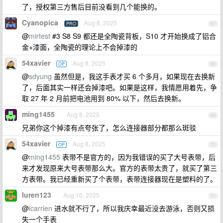
了，授权第三方售后目前没看到几个能换的。
Cyanopica
Aug 8, 2025
PRO
67
@
mirtest
#3 S8 S9 都还是全陶瓷背板，S10 才开始换成了铝合
金+漆面，全陶瓷的理论上不会掉漆的
54xavier
Aug 8, 2025
OP
68
@
sdyung
虽然但是，我这手表才买 6 个多月，如果现在去换新
了，后面其实一样还会掉漆吧。如果是这样，我情愿用着先，争
取 27 年 2 月前把电池用到 80% 以下，然后去换新。
ming1455
Aug 8, 2025
69
兄弟你这个掉漆有点夸张了，怎么连接器部分都那么斑驳
54xavier
Aug 8, 2025
OP
70
@
ming1455
表带不是官方的，因为我错误的买了大号表带，后
来才发现原来大号表带那么大。官方的表带太贵了，就买了第三
方表带。我已经重新买了个表带，表带连接器现在是塑料的了。
luren123
Aug 10, 2025
71
@
icarrien
进水就不行了，所以我庆幸最近没去游泳，否则又损
失一个手表