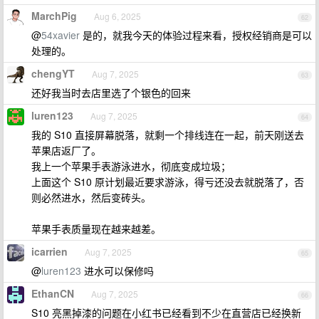
MarchPig
Aug 6, 2025
62
@
54xavier
是的，就我今天的体验过程来看，授权经销商是可以
处理的。
chengYT
Aug 7, 2025
63
还好我当时去店里选了个银色的回来
luren123
Aug 7, 2025
64
我的 S10 直接屏幕脱落，就剩一个排线连在一起，前天刚送去
苹果店返厂了。
我上一个苹果手表游泳进水，彻底变成垃圾；
上面这个 S10 原计划最近要求游泳，得亏还没去就脱落了，否
则必然进水，然后变砖头。
苹果手表质量现在越来越差。
icarrien
Aug 7, 2025
65
@
luren123
进水可以保修吗
EthanCN
Aug 7, 2025
66
S10 亮黑掉漆的问题在小红书已经看到不少在直营店已经换新