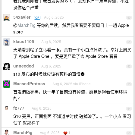
我靠我刚刚看了我首发买的 S10 ，发现也有一点点掉漆，不过
没你这个严重
54xavier
Aug 6, 2025
OP
50
@
MarchPig
等你的后续，然后我看看要不要周日上一趟 Apple
store
klaus1105
Aug 6, 2025
51
天呐看到帖子立马看一眼，真有一个小白点掉漆了。幸好上周买
了 Apple Care One ，要是更严重了去 Apple Store 看看
unneeded
Aug 6, 2025
52
s10 发布的时候就应该有预料的事情🌚
MacsedProtoss
Aug 6, 2025 via iPhone
53
首发港版亮黑，快一年了目前没有掉漆，感觉是得看使用环境
的？
fx777
Aug 6, 2025
54
S10 亮黑，正面侧面 不知道啥时候 磕掉漆了。。一个小点 看习
惯了 就那样了
MarchPig
Aug 6, 2025
1
55