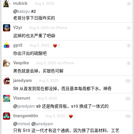
rrubick
Aug 4, 2025
6
@
katoyu
#2
老哥分享下日版咋买的
V2yr
Aug 4, 2025 via iPhone
7
这掉的也太严重了吧😱
gpt5
Aug 5, 2025
2
8
你出汗出的硫酸吧
Vaspike
Aug 5, 2025 via iPhone
9
黑色就是会掉，买银色可解
jaredyam
Aug 5, 2025
10
S9 从首发到现在都没掉，而且基本每周都下水，神奇
Vixerunt
Aug 5, 2025
11
@
jaredyam
s9 还是陶瓷背板，s10 换成了一体式的
0rangem00n
Aug 5, 2025
1
12
@
mirtest
@
jaredyam
只有 S10 这一代才有这个通病，因为换了后盖材料、工艺