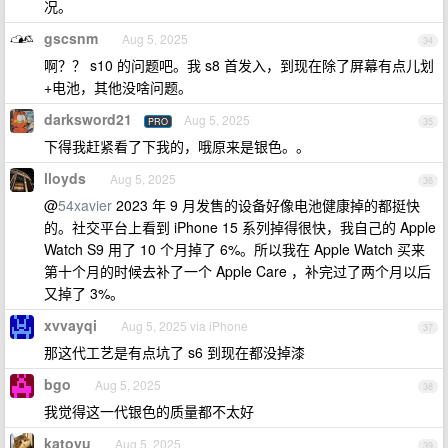
况。
gscsnm
Aug 5, 2025
34
啊？？ s10 的问题吧。我 s8 首发入，到现在除了屏幕有点儿划
+电池，其他没啥问题。
darksword21
Aug 5, 2025
PRO
35
下得我赶紧看了下我的，哦原来是银色。。
lloyds
Aug 5, 2025
36
@
54xavier
2023 年 9 月发售的设备好像电池健康掉的都挺快
的。社交平台上看到 iPhone 15 系列掉得很快，我自己的 Apple
Watch S9 用了 10 个月掉了 6%。所以我在 Apple Watch 买来
第十个月的时候去补了一个 Apple Care ，补完过了两个月以后
又掉了 3%。
xvvayqi
Aug 5, 2025 via iPhone
37
那这代工艺是有点坑了 s6 到现在都没掉漆
bgo
Aug 5, 2025
38
我觉得这一代银色的质量都不太好
katoyu
Aug 5, 2025
39