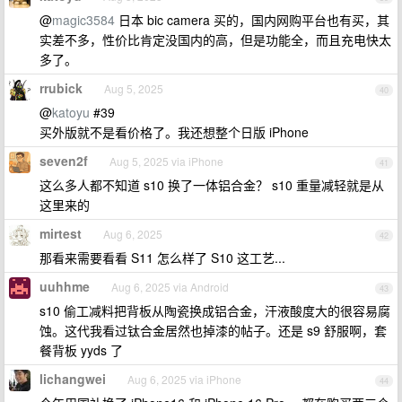
@
magic3584
日本 bic camera 买的，国内网购平台也有买，其
实差不多，性价比肯定没国内的高，但是功能全，而且充电快太
多了。
rrubick
Aug 5, 2025
40
@
katoyu
#39
买外版就不是看价格了。我还想整个日版 iPhone
seven2f
Aug 5, 2025 via iPhone
41
这么多人都不知道 s10 换了一体铝合金？ s10 重量减轻就是从
这里来的
mirtest
Aug 6, 2025
42
那看来需要看看 S11 怎么样了 S10 这工艺...
uuhhme
Aug 6, 2025 via Android
43
s10 偷工减料把背板从陶瓷换成铝合金，汗液酸度大的很容易腐
蚀。这代我看过钛合金居然也掉漆的帖子。还是 s9 舒服啊，套
餐背板 yyds 了
lichangwei
Aug 6, 2025 via iPhone
44