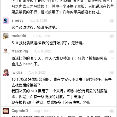
今年用国补换了 iPhone16 和 iPhone 16 Pro ，都在购买两三个
月之内去天才吧维修了，其中一个还换了主板，只能说现在的苹
果质量真的不行，我以前用了十几年的苹果都没有修过。
shervy
Aug 6, 2025
45
这个必须维权，掉漆多难受。
rockddd
Aug 6, 2025
46
S10 换材质就这样 我的也开始掉了，无所谓。
MarchPig
Aug 6, 2025
47
激活比你的晚 3 天，昨天也发现掉漆了，预约了授权服务商，一
会儿去 battle 下。
lwldcr
Aug 6, 2025
48
10 代掉漆好像挺普遍的，我在酷安和小红书上刷到很多，有些
去找售后给换新了
我国补买的 s10 黑用了一个来月，印象中没有明显的刮擦磕
碰，但是上面有一条浅浅的划痕，二手出掉了
现在换的 s9 不锈钢，质感好多了还有快充，舒服
CaptainD
Aug 6, 2025
49