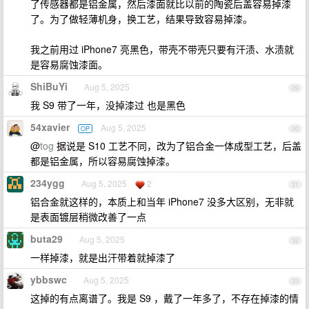
了传感器都是铝金属，然后漆面就比以前的陶瓷后盖容易掉漆
了。为了做轻薄机身，换工艺，结果导致容易掉漆。
我之前用过 iPhone7 亮黑色，带壳不带壳只要有汗渍、水渍就
是容易腐蚀漆面。
ShiBuYi
Aug 5, 2025
29
我 S9 带了一年，没掉漆过 也是黑色
54xavier
Aug 5, 2025
OP
30
@
tog
据说是 S10 工艺不同，改为了铝合金一体成型工艺，后盖
都是铝金属，所以容易腐蚀掉漆。
234ygg
Aug 5, 2025
2
31
铝合金就这样的，本质上和当年 iPhone7 没多大区别，无非就
是表面镀层稍微改善了一点
buta29
Aug 5, 2025
32
一样掉漆，就是出汗带着就掉漆了
ybbswc
Aug 5, 2025
33
这掉的有点离谱了。我是 S9 ，戴了一年多了，不存在掉漆的情