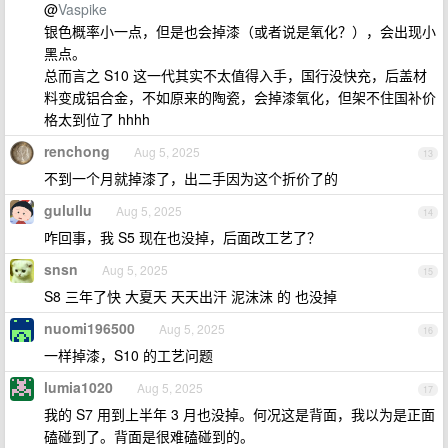
@
Vaspike
银色概率小一点，但是也会掉漆（或者说是氧化？），会出现小
黑点。
总而言之 S10 这一代其实不太值得入手，国行没快充，后盖材
料变成铝合金，不如原来的陶瓷，会掉漆氧化，但架不住国补价
格太到位了 hhhh
renchong
Aug 5, 2025
13
不到一个月就掉漆了，出二手因为这个折价了的
gulullu
Aug 5, 2025
14
咋回事，我 S5 现在也没掉，后面改工艺了？
snsn
Aug 5, 2025
15
S8 三年了快 大夏天 天天出汗 泥沫沫 的 也没掉
nuomi196500
Aug 5, 2025
16
一样掉漆，S10 的工艺问题
lumia1020
Aug 5, 2025
17
我的 S7 用到上半年 3 月也没掉。何况这是背面，我以为是正面
磕碰到了。背面是很难磕碰到的。