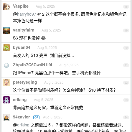
Vaspike
Aug 5, 2025
18
@
harryho97
#12 这个概率会小很多, 跟黑色笔记本和银色笔记
本掉色问题一样
vanityfairn
Aug 5, 2025
19
S6 现在也没掉 😂
byuan04
Aug 5, 2025
20
首发入的 S10 亮黑, 到目前没掉...
Zbp4b7C6Cw4N1I9l
Aug 5, 2025
21
跟 iPhone7 亮黑色那个一样吧，套手机壳都能掉
peteryeqing
Aug 5, 2025
22
这个位置不是陶瓷材质吗？怎么会掉漆？ S10 换了材质？
erlking
Aug 5, 2025
23
背面磨损这么厉害，重新定义正常佩戴
54xavier
Aug 5, 2025
OP
24
@
erlking
之前戴过 5 、7 都没这样的问题，甚至还戴着游泳、
接触过海水。10 是真的正常佩戴，确实是出汗比较多，跟我出