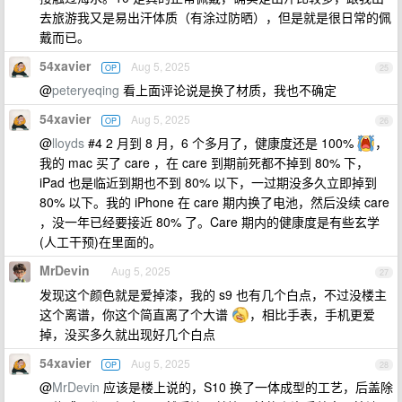
去旅游我又是易出汗体质（有涂过防晒），但是就是很日常的佩
戴而已。
54xavier
Aug 5, 2025
OP
25
@
peteryeqing
看上面评论说是换了材质，我也不确定
54xavier
Aug 5, 2025
OP
26
@
lloyds
#4 2 月到 8 月，6 个多月了，健康度还是 100%
，
我的 mac 买了 care ，在 care 到期前死都不掉到 80% 下，
iPad 也是临近到期也不到 80% 以下，一过期没多久立即掉到
80% 以下。我的 iPhone 在 care 期内换了电池，然后没续 care
，没一年已经要接近 80% 了。Care 期内的健康度是有些玄学
(人工干预)在里面的。
MrDevin
Aug 5, 2025
27
发现这个颜色就是爱掉漆，我的 s9 也有几个白点，不过没楼主
这个离谱，你这个简直离了个大谱
，相比手表，手机更爱
掉，没买多久就出现好几个白点
54xavier
Aug 5, 2025
OP
28
@
MrDevin
应该是楼上说的，S10 换了一体成型的工艺，后盖除