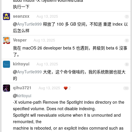
执行一下
seanzxx
Aug 13, 2025
7
@
AnyTurtle999
释放了 100 多 GB 空间，不知道 重建 index 以
后怎么样
Vesper
Aug 13, 2025
8
我在 macOS 26 developer beta 5 也遇到，昇級到 beta 6 沒事
了。
kiritoyui
Aug 13, 2025
9
@
AnyTurtle999
大佬，这个命令做啥的，我的系统数据也挺大
的
qihu3721
Aug 13, 2025
2
10
@
kiritoyui
-X volume-path Remove the Spotlight index directory on the
specified volume. Does not disable indexing.
Spotlight will reevaluate volume when it is unmounted and
remounted, the
machine is rebooted, or an explicit index command such as