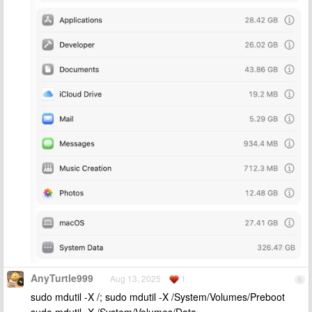
AnyTurtle999
Aug 13, 2025
1
6
sudo mdutil -X /; sudo mdutil -X /System/Volumes/Preboot
sudo mdutil -X /System/Volumes/Data