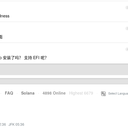
ess
面
iso 安装了吗？ 支持 EFI 呢？
·
FAQ
·
Solana
·
4898 Online
Highest 6679
·
Select Langua
2:36
·
JFK 05:36