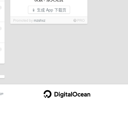
2
📱 生成 App 下载页
Promoted by
mzshxz
PRO
3
4
ge