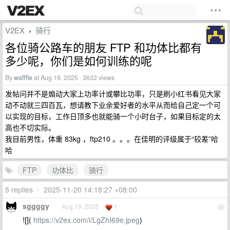
V2EX
骑行
›
各位骑公路车的朋友 FTP 和功体比都有
多少呢，你们是如何训练的呢
By
wafffle
at Aug 19, 2025 · 3632 views
发帖问并不是煽动大家上功率计或攀比功率，只是刷小红书看见大家
动不动就三四百瓦，想请教下业余爱好者的水平从而给自己定一个可
以实现的目标，工作日顶多也就能骑一个小时台子，如果目标定的太
高也不切实际。
我目前男性，体重 83kg ，ftp210 。。。在佳明的评级属于“较差”哈
哈
FTP
功体比
骑行
5 replies
•
2025-11-20 14:18:27 +08:00
sggggy
Aug 19, 2025
1
1
![](
https://v2ex.com/i/LgZhI69e.jpeg
)