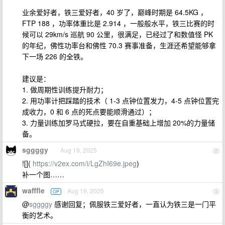
业余爱好者，铁三爱好者，40 岁了，巅峰时期是 64.5KG ，
FTP 188 ，功率体重比是 2.914 ，一般般水平，铁三比赛的时
候可以 29km/s 巡航 90 公里，很满足，已经过了和数值怪 PK
的年纪，佛性功率台和佛性 70.3 赛事准备，生涯还希望能够拿
下一场 226 的全铁。
建议是：
1. 做周期性训练提升耐力；
2. 用功率计把踩踏的技术（ 1-3 点钟位置发力，4-5 点钟位置完
成收力，0 和 6 点的死点要能顺滑通过）；
3. 力量训练加罗马式硬拉，要在自重基础上增加 20%的力量储
备。
sggggy
Aug 19, 2025
2
![](
https://v2ex.com/i/LgZhI69e.jpeg
)
补一个图……
wafffle
Aug 19, 2025
OP
3
@
sggggy
感谢回复；佩服铁三爱好者，一直认为铁三是一门平
衡的艺术。