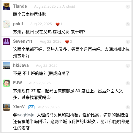
Tiande
Aug 22, 2025 via Android
4
蹲个云南旅居体验
psklf
Aug 22, 2025
1
5
苏州，杭州 现在又热 房租又高 来干嘛？
Seven711
Aug 22, 2025
2
6
这两个地都不好，又热人又多，等两个月再来吧。去湖州都比杭
州苏州好
hkiJava
Aug 22, 2025
7
不是,不上班的嘛？(酸成麻瓜了
EJW
Aug 22, 2025
8
苏州现在 37 度，起码国庆前都是 30 度往上，然后外面人又
多，过来找罪受吗😡
XianV
Aug 22, 2025
OP
9
@
wegbjwjm
大理的马久邑和银桥镇，性价比高，弥勒的黑腊沼
还有福地半岛附近，这两个城市我住的比较久，丽江和昆明都是
住的酒店