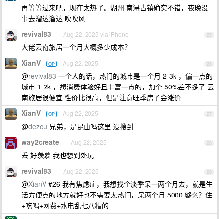
再等等过来吧，现在太热了。湖州 南浔古镇确实不错，夜晚没
事去溜达溜达 吹吹风
revival83
Aug 22, 2025 via iPhone
25
大佬云南旅居一个月大概多少成本？
XianV
Aug 22, 2025
OP
26
@
revival83
一个人的话，热门的城市是一个月 2-3k ，偏一点的
城市 1-2k ，想消费体验好且丰富一点的，加个 50%差不多了 云
南旅居很便宜 性价比很高，但是注意旺季房子会涨价
XianV
Aug 22, 2025
OP
27
@
dezou
兄弟，是昆山吗这里 没搜到
way2create
Aug 22, 2025
28
丢 好羡慕 我也想到处玩
revival83
Aug 22, 2025
29
@
XianV
#26 我有焦虑症，我想找个淡季呆一两个月去，就是生
活方便点的地方就好也不需要太热门，呆两个月 5000 够么？住
+吃喝+网费+水电乱七八糟的