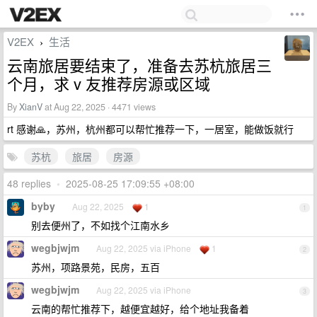
V2EX
生活
›
云南旅居要结束了，准备去苏杭旅居三
个月，求 v 友推荐房源或区域
By
XianV
at Aug 22, 2025 · 4471 views
rt 感谢🙏，苏州，杭州都可以帮忙推荐一下，一居室，能做饭就行
苏杭
旅居
房源
48 replies
•
2025-08-25 17:09:55 +08:00
byby
Aug 22, 2025
1
1
别去便州了，不如找个江南水乡
wegbjwjm
Aug 22, 2025 via iPhone
1
2
苏州，项路景苑，民房，五百
wegbjwjm
Aug 22, 2025 via iPhone
3
云南的帮忙推荐下，越便宜越好，给个地址我备着