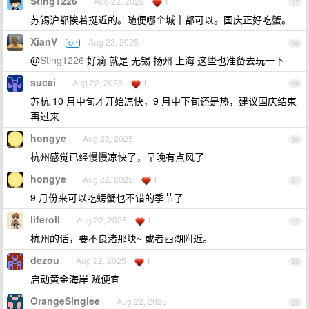
Sting1226
Aug 22, 2025
1
17
苏锡沪都挨着挺近的。随便哪个城市都可以。国庆正好吃蟹。
XianV
Aug 22, 2025
OP
18
@
Sting1226
好滴 就是 无锡 扬州 上海 这些也准备去玩一下
sucai
Aug 22, 2025
1
19
苏杭 10 月中旬才开始凉快，9 月中下旬还是热，建议国庆结束
再过来
hongye
Aug 22, 2025
20
杭州感觉已经慢慢凉快了，早晚有点风了
hongye
Aug 22, 2025
1
21
9 月份来可以吃螃蟹也不错的季节了
liferoll
Aug 22, 2025
1
22
杭州的话，要不良渚那块~ 或者西湖附近。
dezou
Aug 22, 2025
1
23
启动黄金海岸 贼便宜
OrangeSinglee
Aug 22, 2025
24