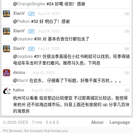
@
OrangeSinglee
#24 好嘞 收到！感谢
XianV
Aug 24, 2025
OP
44
@
Peikon
#32 好 明白了！感谢
XianV
Aug 24, 2025
OP
45
@
zsqduke
#30 对 基本衣食住行都包含了
XianV
Aug 24, 2025
OP
46
@
zsqduke
#31 住宿淡季直接在小红书刷就可以找到，旺季得骑
电动车车去村子里扫着问。推荐马久邑，下鸡邑
dezou
Aug 25, 2025
47
@
XianV
在启东， 仔细看了下标题，好像不属于苏杭 。。。
halov
Aug 25, 2025
48
杭州可以看看 临安那边比较便宜 不过距离城区比较远，我觉得
来杭州 还不如海边城市玩，抖音上面还有旅居的 up 分享几百块
的海景房
© 2026 V2EX · 71ms · 3.9.8.5
About
·
Language
Phi Browser: the browser that knows you