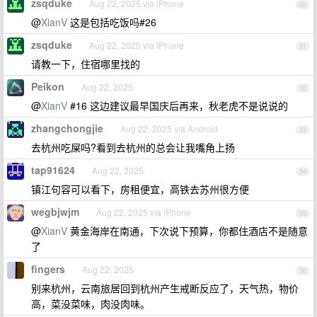
zsqduke
Aug 22, 2025 via iPhone
30
@
XianV
这是包括吃饭吗#26
zsqduke
Aug 22, 2025 via iPhone
31
请教一下，住宿哪里找的
Peikon
Aug 22, 2025
32
@
XianV
#16 这边建议最早国庆后再来，秋老虎不是说说的
zhangchongjie
Aug 22, 2025 via Android
33
去杭州吃屎吗?看到去杭州的总会让我嘴角上扬
tap91624
Aug 22, 2025
34
镇江句容可以看下，房租便宜，高铁去苏州很方便
wegbjwjm
Aug 22, 2025 via iPhone
35
@
XianV
黄金海岸在南通，下次说下预算，你都住酒店不是随意
了
fingers
Aug 22, 2025
36
别来杭州，云南旅居回到杭州产生戒断反应了，天气热，物价
高，菜没菜味，肉没肉味。