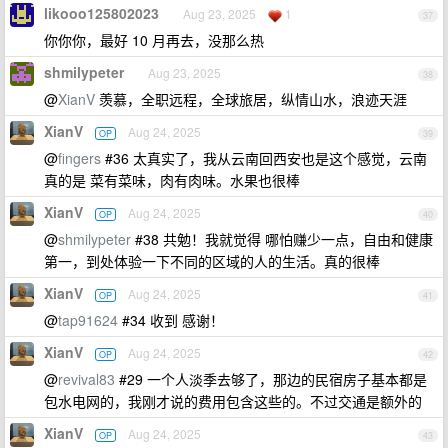
likooo125802023
Aug 23, 2025
1
37
你你你，最好 10 月再去，没那么热
shmilypeter
Aug 23, 2025
38
@
XianV
羡慕，全职远程，全球旅居，纵情山水，浪迹天涯
XianV
Aug 24, 2025
OP
39
@
fingers
#36 太真实了，我从云南回西安也是这个感觉，云南
真的是 菜有菜味，肉有肉味。水果也很棒
XianV
Aug 24, 2025
OP
40
@
shmilypeter
#38 共勉！我就觉得 哪怕赚少一点，自由和健康
第一，到处体验一下不同的区域的人的生活。真的很棒
XianV
Aug 24, 2025
OP
41
@
tap91624
#34 收到 感谢！
XianV
Aug 24, 2025
OP
42
@
revival83
#29 一个人淡季去够了，那边的民宿房子基本都是
包水电网的，我刚才说的费用包含这些的。不过交通是额外的
XianV
Aug 24, 2025
OP
43