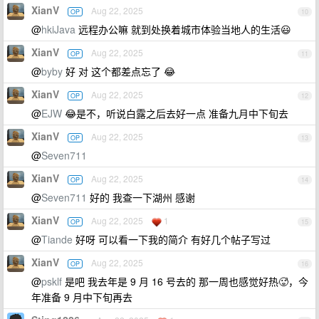
XianV
Aug 22, 2025
OP
10
@
hkiJava
远程办公嘛 就到处换着城市体验当地人的生活😃
XianV
Aug 22, 2025
OP
11
@
byby
好 对 这个都差点忘了 😂
XianV
Aug 22, 2025
OP
12
@
EJW
😂是不，听说白露之后去好一点 准备九月中下旬去
XianV
Aug 22, 2025
OP
13
@
Seven711
XianV
Aug 22, 2025
OP
14
@
Seven711
好的 我查一下湖州 感谢
XianV
Aug 22, 2025
1
OP
15
@
Tiande
好呀 可以看一下我的简介 有好几个帖子写过
XianV
Aug 22, 2025
OP
16
@
psklf
是吧 我去年是 9 月 16 号去的 那一周也感觉好热🥵，今
年准备 9 月中下旬再去