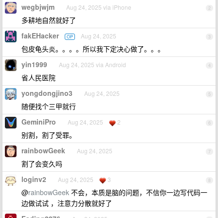
wegbjwjm
Aug 24, 2025 via iPhone
2
多耕地自然就好了
fakEHacker
Aug 24, 2025
OP
3
包皮龟头炎。。。。所以我下定决心做了。。。
yin1999
Aug 24, 2025 via Android
4
省人民医院
yongdongjino3
Aug 24, 2025
5
随便找个三甲就行
GeminiPro
Aug 24, 2025
2
6
别割，割了受罪。
rainbowGeek
Aug 24, 2025
7
割了会变久吗
loginv2
Aug 24, 2025
3
8
@
rainbowGeek
不会，本质是脑的问题，不信你一边写代码一
边做试试 ，注意力分散就好了