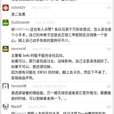
v2exe2v
Aug 24, 2025
32
浙二张勇
GuDream8
Aug 24, 2025
33
@
nb85144
这也有人点赞? 各位兄弟千万别去尝试，怎么说也是
个小手术，自己的命根子还是去正规三甲医院花点钱换一个安
心。网上自己动手失败的案例可不少。
zerovoid
Aug 25, 2025
34
主要看 boki 时能不能完全往后拉，
如果可以，那只是包皮过长，没啥影响，自己注意清洗就好了。
如果不可以，那还得切掉，
因为很有可能在 XXOO 的时候，翻上去卡住，然后下不来了，
容易缺血坏死。
fantastM
Aug 25, 2025 via iPhone
35
我选择留着的理由是，万一哪天烧伤或者其它意外情况，需要植
皮的时候，可以割掉拿来用一下。。
MarkP
Aug 25, 2025
36
@
loginv2
按照 v 友的平均水平，估计注意力一分散就软趴趴