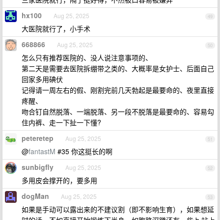
hx100
Aug 25, 2025
49
大医院就行了，小手术
668866
Aug 25, 2025
50
怎么只有推荐医院的、没人说注意事项的、
第二天是需要去医院拆绷带之类的、大概率是女护士、后面自己
回家多用碘伏
记得请一周左右的假、刚割完前几天勃起是最要命的、夜里直接
疼醒、
吻合钉自然脱落、一端脱落、另一段不脱落是最要命的、容易勾
住内裤、走一下扯一下懂?
peteretep
Aug 25, 2025
51
@
fantastM
#35 你这挺长的啊
sunbigfly
Aug 25, 2025
52
多用皮会撑开的，要多用
dogMan
Aug 25, 2025
53
如果是手动可以露出来的不建议割（即不影响生育），如果想延