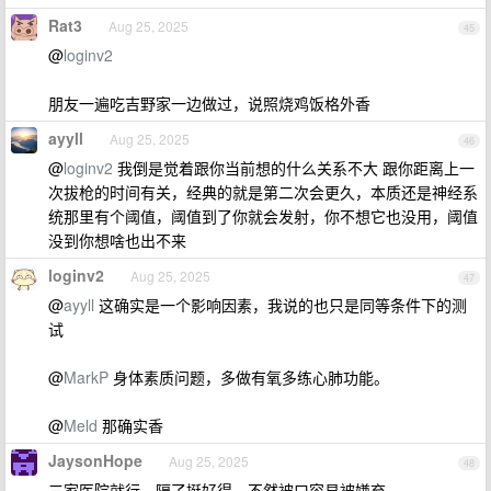
Rat3
Aug 25, 2025
45
@
loginv2
朋友一遍吃吉野家一边做过，说照烧鸡饭格外香
ayyll
Aug 25, 2025
46
@
loginv2
我倒是觉着跟你当前想的什么关系不大 跟你距离上一
次拔枪的时间有关，经典的就是第二次会更久，本质还是神经系
统那里有个阈值，阈值到了你就会发射，你不想它也没用，阈值
没到你想啥也出不来
loginv2
Aug 25, 2025
47
@
ayyll
这确实是一个影响因素，我说的也只是同等条件下的测
试
@
MarkP
身体素质问题，多做有氧多练心肺功能。
@
Meld
那确实香
JaysonHope
Aug 25, 2025
48
三家医院就行，隔了挺好得，不然被口容易被嫌弃