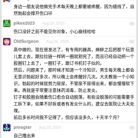
身边一朋友说他做完手术每天晚上都要被疼醒，因为缝线了，自
然勃起会撑开伤口🤣
pikes2023
Aug 25, 2025
42
伤口没好之前不能见你对象，小心崩线哈哈
OldSurgeon
Aug 25, 2025
43
高中做的，现在很发达了，有专用的器具，麻醉之后把那个玩意
儿套上去，跟拉拉链一样转一圈就割完了，而且已经自动把一个
胶圈钉上去了，一圈钉子，跟订书机钉子似的。
然后，问题来了，那时候才知道一个冷知识，男生每天晚上都会
无意识勃起好多次，所以晚上会疼醒好几次。大夫教我一个小知
识，勃起的时候就努力尿尿，不管尿不尿得出来，都会慢慢软下
来。再就是平常要注意抹药消毒，防止发炎。
钉子和胶圈会随着伤口愈合自动脱落，有些没脱落的可能需要手
工拆下来，如果不好拆或者有发炎什么的，建议去医院让大夫处
理。
前后多长时间我不记得了，但应该没多久，十天半个月？
prosgtsr
Aug 25, 2025
44
自己撸出来