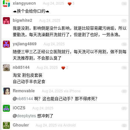
xiangyuecn
Aug 24, 2025
5
16
🐢换个会给你口的🐢
bigwhite2
Aug 24, 2025
17
我是没割，影响倒是没什么影响，就是比较容易藏污纳垢，所以
要勤洗，每天洗澡翻开洗就行了，但是割了也好，一劳永逸。
ysjiang4869
Aug 24, 2025
18
随便三甲三乙正经公立医院就行，每天洗可以不用割，做不到每
天洗推荐割，不会那么臭了
nb85144
Aug 24, 2025
2
19
淘宝 割包皮套装
自己动手丰衣足食
Removable
Aug 24, 2025 via iPhone
20
@
nb85144
啊？这也能自己动手？那不得疼死？
iOCZS
Aug 24, 2025
21
@
deepbytes
想冲刺了
Ghouler
Aug 24, 2025 via Android
22