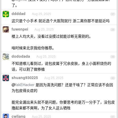
了。
ddddad
Aug 25, 2025
37
这只是个小手术 就近选个大医院就行 浙二离你那不是挺近吗
fuwenpei
Aug 25, 2025
38
楼上人均大夫，没看过没摸过就能诊断无需割的。
啥时候来北京我给你推荐。
dododada
Aug 25, 2025
39
不知道哪儿看到过，说包皮属于冗余皮肤，身上小面积烧伤的
话，可以割了做移植
shuang930225
Aug 25, 2025
40
@
fakEHacker
是因为清洗问题？还是干啥了？正常应该不会因
为包皮得炎症的
能完全漏出来头就不是问题，你要思考的是万一分手了，没包皮
撸起来都不爽啊，为了女人这么牺牲
cwliang
Aug 25, 2025
41