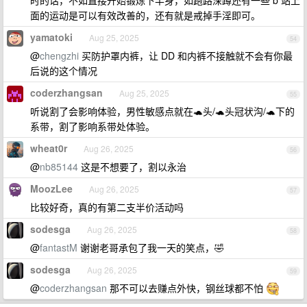
时的话，不如直接开始锻炼下半身，如跑路深蹲还有一些 b 站上
面的运动是可以有效改善的，还有就是戒掉手淫即可。
yamatoki
Aug 25, 2025
54
@
chengzhi
买防护罩内裤，让 DD 和内裤不接触就不会有你最
后说的这个情况
coderzhangsan
Aug 25, 2025
55
听说割了会影响体验，男性敏感点就在🐢头/🐢头冠状沟/🐢下的
系带，割了影响系带处体验。
wheat0r
Aug 26, 2025
56
@
nb85144
这是不想要了，割以永治
MoozLee
Aug 26, 2025
57
比较好奇，真的有第二支半价活动吗
sodesga
Aug 26, 2025
58
@
fantastM
谢谢老哥承包了我一天的笑点，🤣
sodesga
Aug 26, 2025
59
@
coderzhangsan
那不可以去赚点外快，钢丝球都不怕