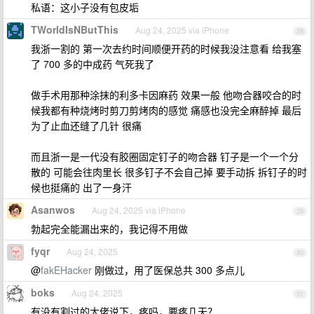
私语：这小子没有包皮垢
TWorldIsNButThis
Aug 24, 2025 via iPhone
28
我浙一割的 第一次去约时间顺便开药的时候我没注意看 给我塞
了 700 多的中成药 气死我了
做手术用那种涂抹的利多卡因麻药 效果一般 他吻合器咬合的时
候我都有种烧烤时剪刀剪烤肉的感觉 痛感也没完全麻醉掉 最后
为了止血还缝了几针 很痛
而且浙一是一代没有胶圈固定钉子的吻合器 钉子是一个一个分
散的 可能会往肉里长 很多钉子不会自己掉 要手动拆 拆钉子的时
候也挺痛的 出了一身汗
Asanwos
Aug 24, 2025 via iPhone
29
勃起完全能漏出来的，我记得不用做
fyqr
Aug 24, 2025
30
@
fakEHacker
刚做过，用了医保总共 300 多点儿
boks
Aug 24, 2025
31
有没有割过的大佬说下，疼吗，要疼几天？