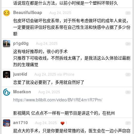
话说现在都是什么方法，以前小时候是一个塑料环带好久
BeautifulSoap
Aug 24, 2025
23
包皮环切会破坏包皮系带，对于所有考虑做环切的成年人来说，
一定要提前评估好包皮系带在自己性生活和快感中占据了多少份
额
p1gd0g
Aug 24, 2025
24
这有啥好推荐的，很小的手术
只推荐下可吸收线，不然拆线太痛了，是我活这么久体验过最剧
烈的生理痛觉
just4id
Aug 24, 2025 via iPhone
25
恋爱了就没必要割了，多用就自然好了
Moatkon
Aug 24, 2025
26
https://www.bilibili.com/video/BV1RE4m1R7Pm/
影视飓风 亿点点不一样有一期节目是讲这个的，在杭州
an1710
Aug 24, 2025
1
27
屁点大的手术，只是你要是经常撸的话，医生会在一边小声窃窃