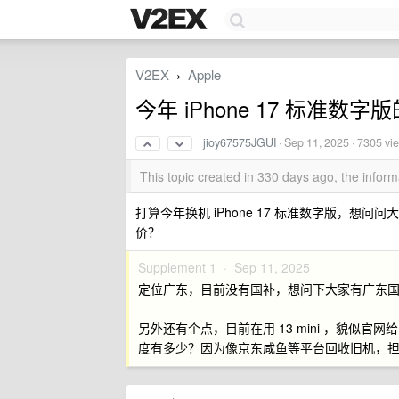
V2EX
Apple
›
今年 iPhone 17 标准
jioy67575JGUI
·
Sep 11, 2025
· 7305 vi
This topic created in 330 days ago, the info
打算今年换机 iPhone 17 标准数字版，想
价？
Supplement 1 ·
Sep 11, 2025
定位广东，目前没有国补，想问下大家有广东国补
另外还有个点，目前在用 13 mini ，貌似官网
度有多少？因为像京东咸鱼等平台回收旧机，担心给