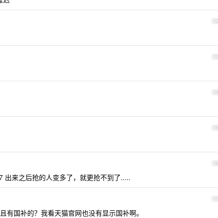
1
1
1
1
1
17 出来之后抢的人变多了，就更抢不到了.....
1
且有国补的？我看天猫官网也没有显示国补啊。