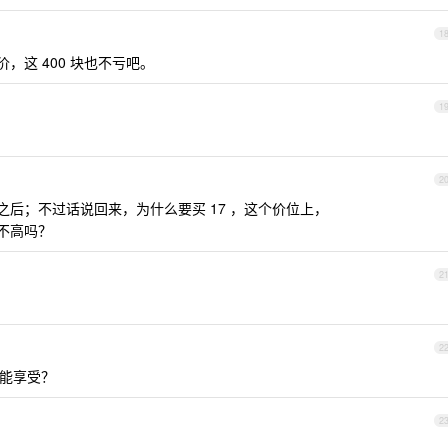
1
价，这 400 块也不亏吧。
1
2
布之后；不过话说回来，为什么要买 17 ，这个价位上，
价比不高吗？
2
2
版能享受？
2