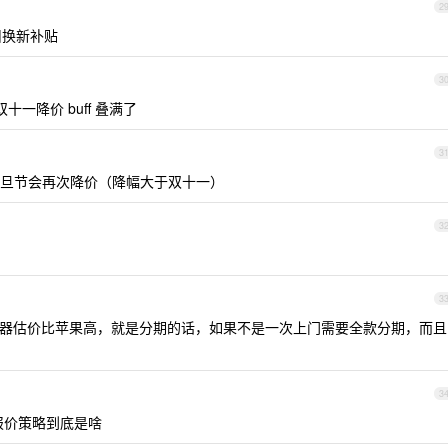
2
旧换新补贴
3
一降价 buff 叠满了
3
旦节会再次降价（降幅大于双十一）
3
3
器估价比苹果高，就是分期的话，如果不是一次上门需要全款分期，而且
3
个报价策略到底是啥