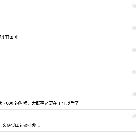
3
3
海才有国补
3
3
3
只卖 4000 的时候，大概率这要在 1 年以后了
4
么感觉国补很神秘...