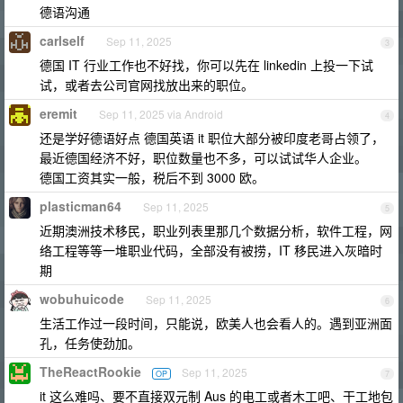
德语沟通
carlself
Sep 11, 2025
3
德国 IT 行业工作也不好找，你可以先在 linkedin 上投一下试
试，或者去公司官网找放出来的职位。
eremit
Sep 11, 2025 via Android
4
还是学好德语好点 德国英语 it 职位大部分被印度老哥占领了，
最近德国经济不好，职位数量也不多，可以试试华人企业。
德国工资其实一般，税后不到 3000 欧。
plasticman64
Sep 11, 2025
5
近期澳洲技术移民，职业列表里那几个数据分析，软件工程，网
络工程等等一堆职业代码，全部没有被捞，IT 移民进入灰暗时
期
wobuhuicode
Sep 11, 2025
6
生活工作过一段时间，只能说，欧美人也会看人的。遇到亚洲面
孔，任务使劲加。
TheReactRookie
Sep 11, 2025
OP
7
it 这么难吗、要不直接双元制 Aus 的电工或者木工吧、干工地包