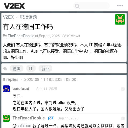
V2EX
职场话题
›
有人在德国工作吗
By
TheReactRookie
at Sep 11, 2025 · 2819 views
大佬们 有人在德国吗、有了解就业情况吗、本人 IT 前端 2 年+经验、
想去德国工作、Aus 也可以接受、德语自学中 A1 、德国的社区在
哪、好少啊
德国
IT
就业
8 replies
•
2025-09-11 19:53:08 +08:00
caicloud
Sep 11, 2025
1
同问。
之前在国内面过，拿到过 offer 没去。
现在年纪大了，国内很难混，又想出去了
TheReactRookie
Sep 11, 2025
OP
2
@
caicloud
我了解过一点、英语流利沟通就可以面试试试、或者