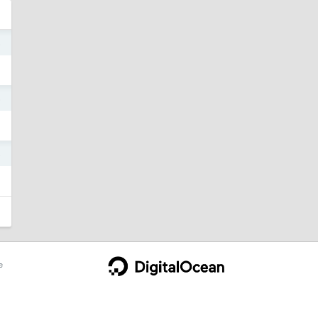
5
5
5
e