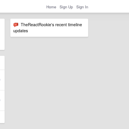
Home
Sign Up
Sign In
TheReactRookie's recent timeline
updates