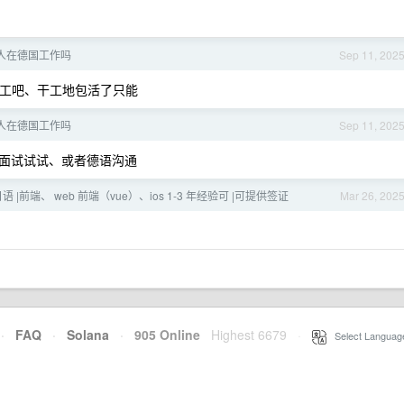
人在德国工作吗
Sep 11, 202
者木工吧、干工地包活了只能
人在德国工作吗
Sep 11, 202
面试试试、或者德语沟通
 |前端、 web 前端（vue）、ios 1-3 年经验可 |可提供签证
Mar 26, 202
·
FAQ
·
Solana
·
905 Online
Highest 6679
·
Select Languag