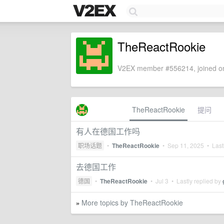
TheReactRookie
V2EX member #556214, joined on
TheReactRookie
提问
有人在德国工作吗
职场话题
•
TheReactRookie
•
Sep 11, 2025
• Lastl
去德国工作
德国
•
TheReactRookie
•
Jul 3
• Lastly replied by
More topics by TheReactRookie
»