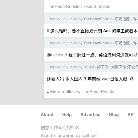
TheReactRookie's recent replies
Replied to a topic by
TheReactRookie
职场话题
有
›
›
it 这么难吗、要不直接双元制 Aus 的电工或
Replied to a topic by
TheReactRookie
职场话题
有
›
›
@
caicloud
我了解过一点、英语流利沟通就可以
Replied to a topic by
HEI22
酷工作
大阪工作 |不要日语
›
›
还要人吗 本人国内 3 年前端 vue 日语大概 n3
More replies by TheReactRookie
»
About
·
Help
·
Advertise
·
Blog
·
API
创意工作者们的社区
World is powered by solitude