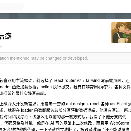
洁癖
s
rmation mentioned may be changed or developed.
框架，就选择了 react-router v7 + tailwind 写前端页面，还
oader 函数加载数据，action 执行提交，我有在非常用心的写，各种文件
，用该框架的最佳实践写前端。
需求，用着老一套的 ant design + react 各种 useEffect 
，就得在 loader 函数即服务端部分写获取数据逻辑，他没有写过，所
找时间和我讨论下该怎么用以前的那一套方式写，我看了下他分支的代
红，代码风格及其乱，像是在 AI 写的基础上二次修改，而且用 WebStorm
不知道要怎么维护他的代码，一下子就感觉我脏了，被践踏蹂躏了还不能说呀咩