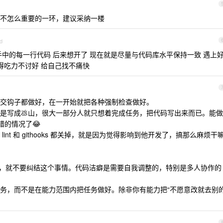
不怎么重要的一环，建议采纳一楼
d
手中的每一行代码 后来想开了 现在就是尽量与代码库水平保持一致 遇上
得吃力不讨好 给自己找不痛快
交钩子都做好，在一开始就把各种强制检查做好。
还是写成💩山，很大一部分人就只想着完成任务，把代码写出来而已。能做
非不错的情况了😂
nt 和 githooks 都关掉，就是因为觉得影响到他开发了，搞那么麻烦干
头兵，就不要纠结这个事情。代码洁癖是需要自我调整的，特别是多人协作的
务，而不是在能力范围内把任务做好。除非你有能力把“不愿意改就去别