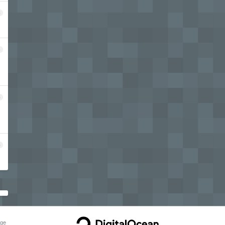
3
4
5
6
ge