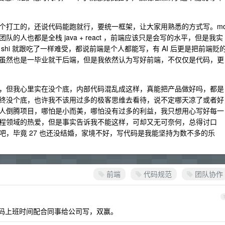
个打工的，还说代码能跑就行，要统一框架，让大家用熟悉的方式写。m
人也都是全栈 java + react ，前端应该只是会写的水平，但是我实
hi 就跟吃了一样难受，都说前端是个人都能写，有 AI 后更是把前端贬
虽然也是一毕业就干后端，但是我依然认为写好前端，不仅仅是代码，更
，但我心里实在没个底，内部代码混乱成这样，真能把产品做好吗，都是
终没个底，也许我不该用过多的极客思维去看待，说不定哪天凉了或者好
人倒腾项目，哪怕是小而美，哪怕没有过多的利益，我只想用心写好每一
程领域的热爱，但是事实告诉我不能这样，可却又无可奈何，总得讨口
，毕竟 27 也还没结婚，家境不好，写代码是我能坚持为数不多的乐
前端
代码规范
团队协作
山代码上班时间配合同事给公司写，双赢。