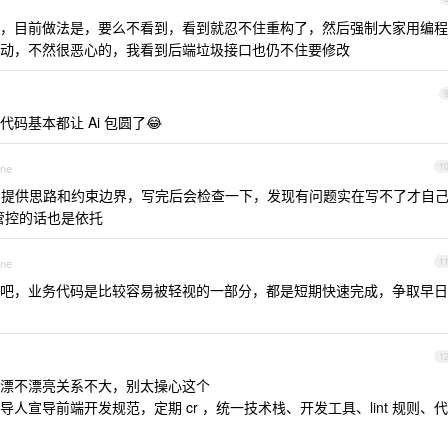
，目前做法是，要么不看到，看到就忍不住重构了，然后强制大家用编程
动，不然很恶心的，我看到后端垃圾接口也仍不住要修改
基本都让 Ai 包圆了😂
one
1
我只提供思路和约束边界，写完后会检查一下，发现有问题实在写不了才自
不管控的话也是依托
one
1
吧，业务代码是比较容易被轻视的一部分，都是短期快速完成，争取早日
1
漂不漂亮关系不大，别太操心这个
宣导前端开发规范，定期 cr ，统一技术栈、开发工具、lint 规则、代