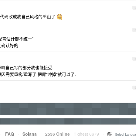
1
代码改成我自己风格的💩山了
1
de 配置估计都不统一”
会确认好的
1
影响自己写的部分我也能接受.
需要重构/重写了,把屎"冲掉"就可以了.
1
·
FAQ
·
Solana
·
2536 Online
Highest 6679
·
Select Langua