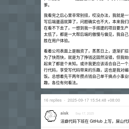
爹。
我看完之后心里非常别扭，哎没办法，我就是一
写后端邋遢就算了，问题确实也不大，本来我们团队的
在看不下去了，一想到我一手搭建的项目要生产 s
太低了，都是一大帮后端的傲慢与偏见，我自己
胜在用户体验。
看着公司表面上是融资了，蒸蒸日上，逐渐扩招
为了快而快，就是为了挣钱这固然没错，但我始
起来了都是个未知。或许我更应该适合自己一个
行代码，享受写代码带来的乐趣，这也是我对编
饭。总想着先干两年攒点钱自己单干搞点小事业吧
趣，各位有何看法。
16 replies
•
2025-09-17 15:54:48 +08:00
aisk
Sep 17, 2025
洁癖代码下班在 GitHub 上写，屎