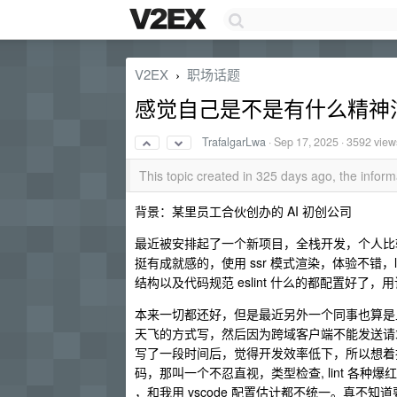
V2EX
职场话题
›
感觉自己是不是有什么精神
TrafalgarLwa
·
Sep 17, 2025
· 3592 view
This topic created in 325 days ago, the info
背景：某里员工合伙创办的 AI 初创公司
最近被安排起了一个新项目，全栈开发，个人比较喜欢用主流
挺有成就感的，使用 ssr 模式渲染，体验不错，l
结构以及代码规范 eslint 什么的都配置好了
本来一切都还好，但是最近另外一个同事也算是上级介入开发新
天飞的方式写，然后因为跨域客户端不能发送请求
写了一段时间后，觉得开发效率低下，所以想着
码，那叫一个不忍直视，类型检查, lint 各种爆
，和我用 vscode 配置估计都不统一。真