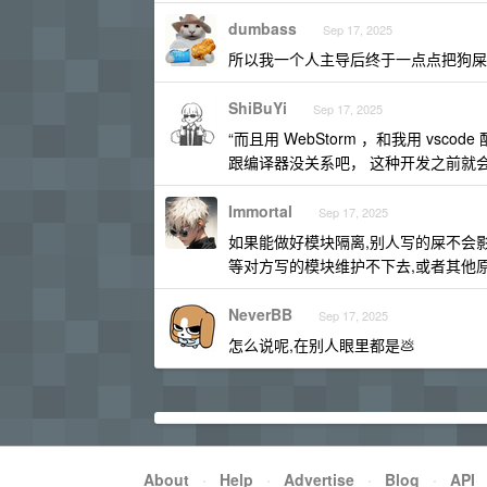
dumbass
Sep 17, 2025
所以我一个人主导后终于一点点把狗屎
ShiBuYi
Sep 17, 2025
“而且用 WebStorm ，和我用 vsco
跟编译器没关系吧， 这种开发之前就
Immortal
Sep 17, 2025
如果能做好模块隔离,别人写的屎不会
等对方写的模块维护不下去,或者其他原因
NeverBB
Sep 17, 2025
怎么说呢,在别人眼里都是💩
About
·
Help
·
Advertise
·
Blog
·
API