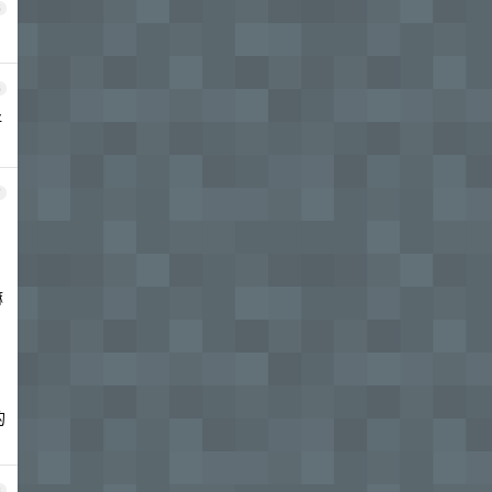
5
6
好
7
嘛
的
8