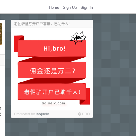
Home
Sign Up
Sign In
老倔驴证券开户巨靠谱，已助千人!
满
以
Promoted by
laojuelv
PRO