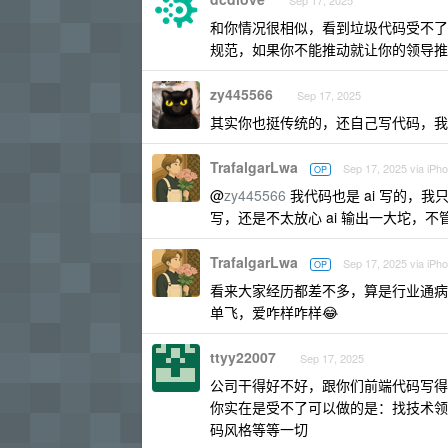
Sep 17, 2025
和你情况很相似，看到垃圾代码受不了
规范，如果你不能推动就让你的领导推
zy445566
Sep 17, 2025
其实你也挺传统的，还自己写代码，我代码
TrafalgarLwa
Sep 17, 2025 via iPh
OP
@
zy445566
我代码也是 ai 写的，
写，还是不太放心 ai 输出一大坨，
TrafalgarLwa
Sep 17, 2025 via iPh
OP
看来大家经历都差不多，算是行业通病
单飞，爱咋样咋样😂
ttyy22007
Sep 17, 2025
公司干得好不好，跟你们前端代码写得
你实在是受不了可以做的是：找技术领导人
码风格等等一切