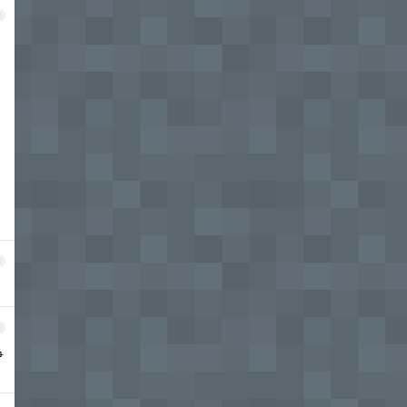
2
3
4
争