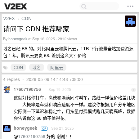
V2EX
CDN
›
请问下 CDN 推荐哪家
By
honeygeek
at Sep 18, 2025 · 2812 views
域名已经 BA 的。对比阿里云和腾讯云，1TB 下行流量全站加速资源
包 1 年，腾讯云要贵 68. 差别这么大？价格
CDN
域名
阿里云
4 replies
•
2026-05-09 14:14:48 +08:00
17607190756
Sep 19, 2025
1
这就好比你打车，高德和滴滴同时叫车，路线一样但价格差几块
——大概率是车型和响应速度不一样。建议你根据用户分布地区
实际测一下延迟和稳定性，用按量付费模式跑几天晚高峰，数据
会告诉你这 68 值不值得花。
honeygeek
Sep 21, 2025
OP
2
@
17607190756
好的 谢谢！！