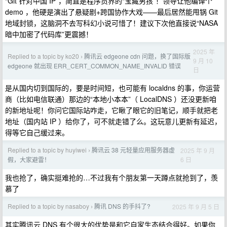
“Git 针对中国 IP”，简直是程序员界的“宝藏男孩”！领导让他编译个
demo ，他硬是演出了悬疑剧+跨国协作大戏——最后居然能甩锅 Git
地域封锁，这脑洞不去写科幻小说可惜了！建议下次他直接说“NASA
暗中加密了代码库”更震撼！
2025 年
Replied to a topic by ko20
腾讯云 edgeone cdn 问题，换了国际版
›
9 月 10
edgeone 就出现 ERR_CERT_COMMON_NAME_INVALID 错误
日
是从国内切到国际的，要是时间短，也可能有 localdns 的事，你运营
商（比如电信联通）那边的“本地小本本”（ LocalDNS ）还没更新咱
的新地址呢！你问它国际站咋走，它瞅了眼它的旧笔记，顺手就把老
地址（国内站 IP ）给你了，可不就走错了么。这玩意儿更新有延迟，
得等它自己缓过来。
Replied to a topic by huyiwei
腾讯云 38 元轻量应用服务器虚
2025 年 9 月
›
6 日
假，大家避雷！
我也抢了，确实挺难抢的…不过我有个朋友第一天蹲点就抢到了，羡
慕了
Replied to a topic by nasaboy
腾讯 DNS 的手抖了?
2025 年 9 月 5 日
›
其实腾讯云 DNS 有个很大的优势是和它自家生态结合得好。如果你