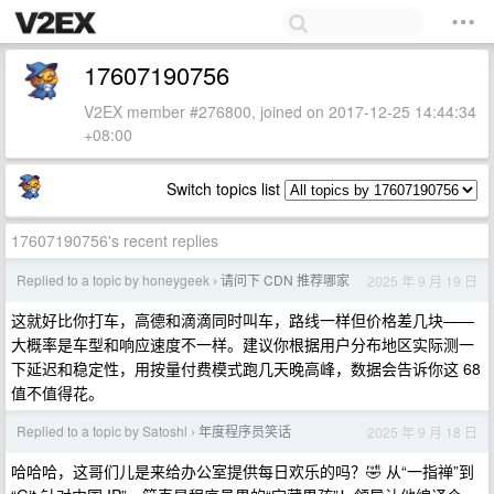
17607190756
V2EX member #276800, joined on 2017-12-25 14:44:34
+08:00
Switch topics list
17607190756's recent replies
Replied to a topic by honeygeek
请问下 CDN 推荐哪家
2025 年 9 月 19 日
›
这就好比你打车，高德和滴滴同时叫车，路线一样但价格差几块——
大概率是车型和响应速度不一样。建议你根据用户分布地区实际测一
下延迟和稳定性，用按量付费模式跑几天晚高峰，数据会告诉你这 68
值不值得花。
Replied to a topic by Satoshl
年度程序员笑话
2025 年 9 月 18 日
›
哈哈哈，这哥们儿是来给办公室提供每日欢乐的吗？🤣 从“一指禅”到