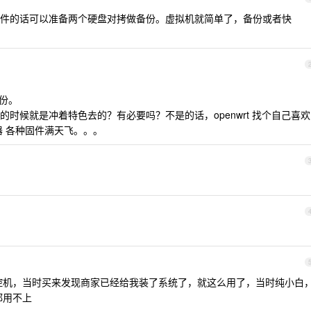
件的话可以准备两个硬盘对拷做备份。虚拟机就简单了，备份或者快
份。
时候就是冲着特色去的？有必要吗？不是的话，openwrt 找个自己喜欢
器 各种固件满天飞。。。
的工控机，当时买来发现商家已经给我装了系统了，就这么用了，当时纯小白
都用不上