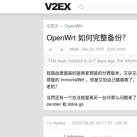
V2EX
OpenWrt
›
OpenWrt 如何完整备份？
oblax
·
Sep 24, 2025
· 2329 views
This topic created in 317 days ago, the info
软路由里面装的是商家预装的付费版本，又杂又
原版的 ImmortalWrt ，但是又怕自己
老机？
当然还有一个办法就是再买一台😓那么问题来了，
zerotier 和 ddns-go
10 replies
•
2025-09-25 10:17:07 +08:00
Lightninc
Sep 24, 2025