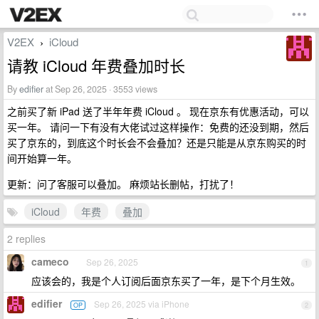
V2EX
iCloud
›
请教 iCloud 年费叠加时长
By
edifier
at Sep 26, 2025 · 3553 views
之前买了新 iPad 送了半年年费 iCloud 。 现在京东有优惠活动，可以
买一年。 请问一下有没有大佬试过这样操作：免费的还没到期，然后
买了京东的，到底这个时长会不会叠加？还是只能是从京东购买的时
间开始算一年。
更新：问了客服可以叠加。 麻烦站长删帖，打扰了！
iCloud
年费
叠加
2 replies
cameco
Sep 26, 2025
1
应该会的，我是个人订阅后面京东买了一年，是下个月生效。
edifier
Sep 26, 2025 via iPhone
OP
2