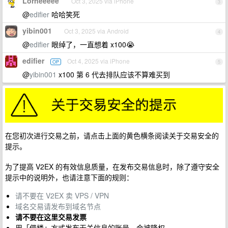
Lorneeeee
Oct 3, 2025 via iPhone
3
@
edifier
哈哈笑死
yibin001
Oct 3, 2025 via Android
4
@
edifier
眼绰了，一直想着 x100😭
edifier
Oct 4, 2025 via iPhone
OP
5
@
yibin001
x100 第 6 代去排队应该不算难买到
在您初次进行交易之前，请点击上面的黄色横条阅读关于交易安全的
提示。
为了提高 V2EX 的有效信息质量，在发布交易信息时，除了遵守安全
提示中的说明外，也请注意下面的规则：
请不要在 V2EX 卖 VPS / VPN
域名交易请发布到域名节点
请不要在这里交易发票
用「借楼」方式发布无关信息的账号，会被降权