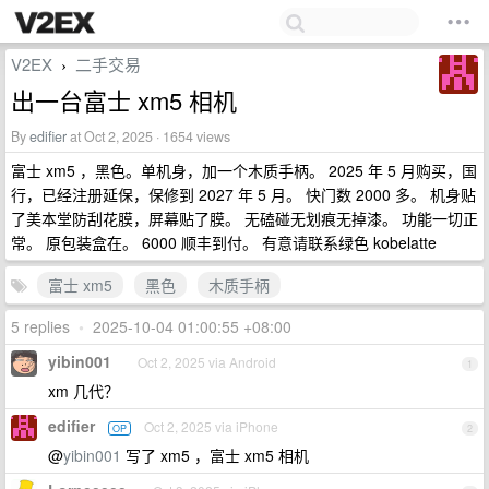
V2EX
二手交易
›
出一台富士 xm5 相机
By
edifier
at Oct 2, 2025 · 1654 views
富士 xm5 ，黑色。单机身，加一个木质手柄。 2025 年 5 月购买，国
行，已经注册延保，保修到 2027 年 5 月。 快门数 2000 多。 机身贴
了美本堂防刮花膜，屏幕贴了膜。 无磕碰无划痕无掉漆。 功能一切正
常。 原包装盒在。 6000 顺丰到付。 有意请联系绿色 kobelatte
富士 xm5
黑色
木质手柄
5 replies
•
2025-10-04 01:00:55 +08:00
yibin001
Oct 2, 2025 via Android
1
xm 几代？
edifier
Oct 2, 2025 via iPhone
OP
2
@
yibin001
写了 xm5 ，富士 xm5 相机