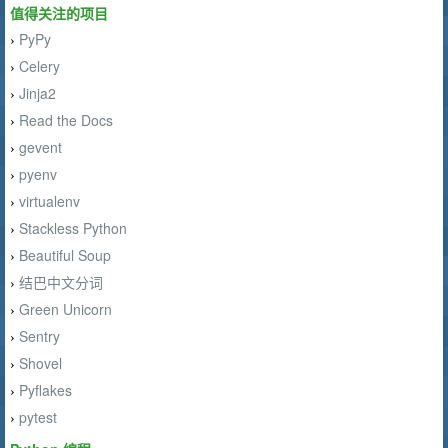
值得关注的项目
PyPy
›
Celery
›
Jinja2
›
Read the Docs
›
gevent
›
pyenv
›
virtualenv
›
Stackless Python
›
Beautiful Soup
›
结巴中文分词
›
Green Unicorn
›
Sentry
›
Shovel
›
Pyflakes
›
pytest
›