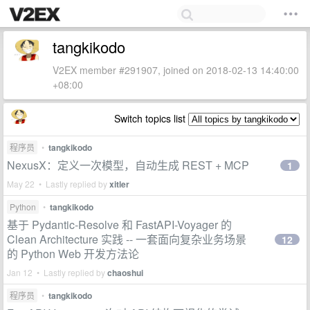
tangkikodo
V2EX member #291907, joined on 2018-02-13 14:40:00
+08:00
Switch topics list
程序员
•
tangkikodo
NexusX：定义一次模型，自动生成 REST + MCP
1
May 22 • Lastly replied by
xitler
Python
•
tangkikodo
基于 Pydantic-Resolve 和 FastAPI-Voyager 的
Clean Architecture 实践 -- 一套面向复杂业务场景
12
的 Python Web 开发方法论
Jan 12 • Lastly replied by
chaoshui
程序员
•
tangkikodo