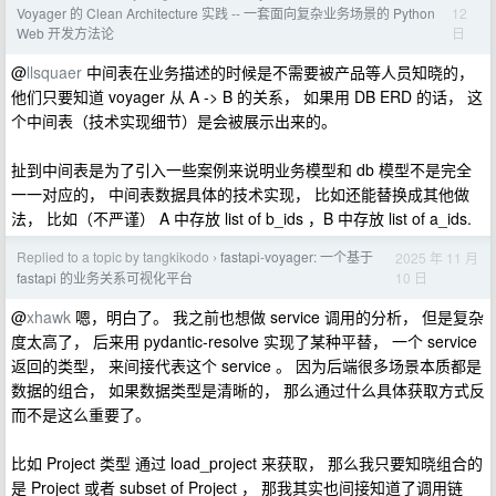
12
Voyager 的 Clean Architecture 实践 -- 一套面向复杂业务场景的 Python
日
Web 开发方法论
@
llsquaer
中间表在业务描述的时候是不需要被产品等人员知晓的，
他们只要知道 voyager 从 A -> B 的关系， 如果用 DB ERD 的话， 这
个中间表（技术实现细节）是会被展示出来的。
扯到中间表是为了引入一些案例来说明业务模型和 db 模型不是完全
一一对应的， 中间表数据具体的技术实现， 比如还能替换成其他做
法， 比如（不严谨） A 中存放 list of b_ids ，B 中存放 list of a_ids.
Replied to a topic by tangkikodo
fastapi-voyager: 一个基于
2025 年 11 月
›
10 日
fastapi 的业务关系可视化平台
@
xhawk
嗯，明白了。 我之前也想做 service 调用的分析， 但是复杂
度太高了， 后来用 pydantic-resolve 实现了某种平替， 一个 service
返回的类型， 来间接代表这个 service 。 因为后端很多场景本质都是
数据的组合， 如果数据类型是清晰的， 那么通过什么具体获取方式反
而不是这么重要了。
比如 Project 类型 通过 load_project 来获取， 那么我只要知晓组合的
是 Project 或者 subset of Project ， 那我其实也间接知道了调用链