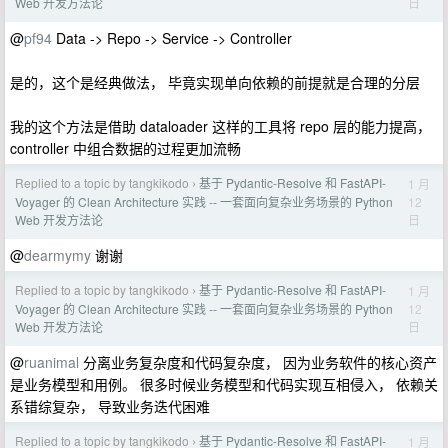
日
Web 开发方法论
@
pf94
Data -> Repo -> Service -> Controller
是的，这个是经典做法， 毕竟实现单向依赖的前提就是合理的分层
我的这个方法是借助 dataloader 这样的工具将 repo 层的能力提高，
controller 中组合数据的过程更加流畅
Replied to a topic by tangkikodo
基于 Pydantic-Resolve 和 FastAPI-
1 月
›
12
Voyager 的 Clean Architecture 实践 -- 一套面向复杂业务场景的 Python
日
Web 开发方法论
@
dearmymy
谢谢
Replied to a topic by tangkikodo
基于 Pydantic-Resolve 和 FastAPI-
1 月
›
12
Voyager 的 Clean Architecture 实践 -- 一套面向复杂业务场景的 Python
日
Web 开发方法论
@
ruanimal
分离业务复杂度和代码复杂度， 因为业务软件的核心资产
是业务模型和用例。 很多时候业务模型和代码实现互相侵入， 依赖关
系错综复杂， 导致业务迭代困难
Replied to a topic by tangkikodo
基于 Pydantic-Resolve 和 FastAPI-
1 月
›