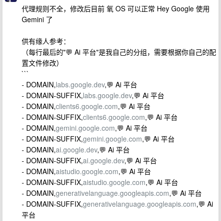
代理规则不全，修改后目前 氧 OS 可以正常 Hey Google 使用
Gemini 了
供有缘人参考：
（每行最后的"💬 Ai 平台"是我自己的分组，需要根据你自己的配
置文件修改）
```
- DOMAIN,
labs.google.dev
,💬 Ai 平台
- DOMAIN-SUFFIX,
labs.google.dev
,💬 Ai 平台
- DOMAIN,
clients6.google.com
,💬 Ai 平台
- DOMAIN-SUFFIX,
clients6.google.com
,💬 Ai 平台
- DOMAIN,
gemini.google.com
,💬 Ai 平台
- DOMAIN-SUFFIX,
gemini.google.com
,💬 Ai 平台
- DOMAIN,
ai.google.dev
,💬 Ai 平台
- DOMAIN-SUFFIX,
ai.google.dev
,💬 Ai 平台
- DOMAIN,
aistudio.google.com
,💬 Ai 平台
- DOMAIN-SUFFIX,
aistudio.google.com
,💬 Ai 平台
- DOMAIN,
generativelanguage.googleapis.com
,💬 Ai 平台
- DOMAIN-SUFFIX,
generativelanguage.googleapis.com
,💬 Ai
平台