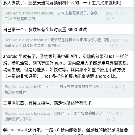
多大岁数了，还整天鼓捣解锁刷机什么的，一个工具买来就用吧
Replied to a topic by FangCh2
求 V 友推荐点提子，谷歌
2025 年 7 月
›
28 日
FCM 不经常断联的
自己搭一个，参数里有个超时设置 3600 试试
Replied to a topic by ha1o
安卓现在能和 iOS 那样视频小窗（随
2024 年 12
›
月 19 日
意改变大小以及停靠边缘）播放吗？
android 早就有了，系统级的画中画 API ，实现的效果和 ios 一样丝
滑，参见油管、网飞等国外 app 。国内应用大多都是用悬浮窗实现，
动画生硬，但是功能多，如快进等。其实都不如整个应用小窗方便
（三星的非常好用），ios 多样性扩展功能拿啥跟 android 比。
Replied to a topic by Dalexfefun
有没有在线看视频的优秀手
2024 年 9 月
›
17 日
机浏览器推荐
三星浏览器，有独立控件，满足你所述所有需求
Replied to a topic by sanzey
2024 年了，国产安卓的推送延
2024 年 9 月
›
12 日
迟问题解决了吗？
@
deavorwei
还行吧，一般 10 秒内能收到，但是我的情况是微信要