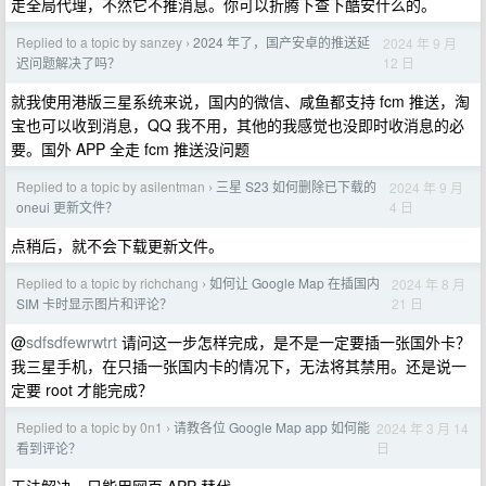
走全局代理，不然它不推消息。你可以折腾下查下酷安什么的。
Replied to a topic by sanzey
2024 年了，国产安卓的推送延
2024 年 9 月
›
12 日
迟问题解决了吗？
就我使用港版三星系统来说，国内的微信、咸鱼都支持 fcm 推送，淘
宝也可以收到消息，QQ 我不用，其他的我感觉也没即时收消息的必
要。国外 APP 全走 fcm 推送没问题
Replied to a topic by asilentman
三星 S23 如何删除已下载的
2024 年 9 月
›
4 日
oneui 更新文件？
点稍后，就不会下载更新文件。
Replied to a topic by richchang
如何让 Google Map 在插国内
2024 年 8 月
›
21 日
SIM 卡时显示图片和评论？
@
sdfsdfewrwtrt
请问这一步怎样完成，是不是一定要插一张国外卡？
我三星手机，在只插一张国内卡的情况下，无法将其禁用。还是说一
定要 root 才能完成？
Replied to a topic by 0n1
请教各位 Google Map app 如何能
2024 年 3 月 14
›
日
看到评论？