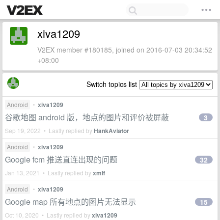
xiva1209
V2EX member #180185, joined on 2016-07-03 20:34:52
+08:00
Switch topics list
Android
•
xiva1209
谷歌地图 android 版，地点的图片和评价被屏蔽
3
Sep 19, 2022 • Lastly replied by
HankAviator
Android
•
xiva1209
Google fcm 推送直连出现的问题
32
Jan 13, 2021 • Lastly replied by
xmlf
Android
•
xiva1209
Google map 所有地点的图片无法显示
15
Oct 10, 2020 • Lastly replied by
xiva1209