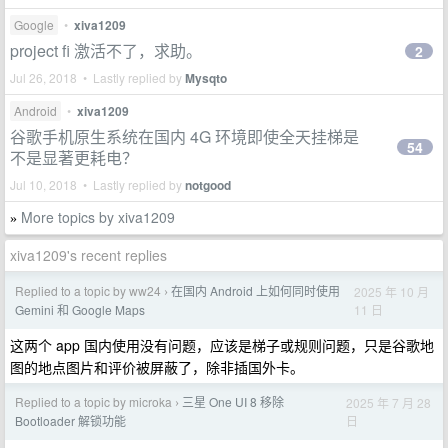
Google
•
xiva1209
project fi 激活不了，求助。
2
Jul 26, 2018 • Lastly replied by
Mysqto
Android
•
xiva1209
谷歌手机原生系统在国内 4G 环境即使全天挂梯是
54
不是显著更耗电？
Jul 10, 2018 • Lastly replied by
notgood
More topics by xiva1209
»
xiva1209's recent replies
Replied to a topic by ww24
在国内 Android 上如何同时使用
2025 年 10 月
›
11 日
Gemini 和 Google Maps
这两个 app 国内使用没有问题，应该是梯子或规则问题，只是谷歌地
图的地点图片和评价被屏蔽了，除非插国外卡。
Replied to a topic by microka
三星 One UI 8 移除
2025 年 7 月 28
›
日
Bootloader 解锁功能