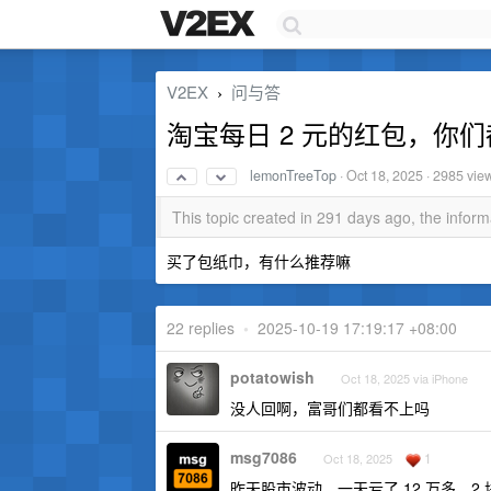
V2EX
问与答
›
淘宝每日 2 元的红包，你
lemonTreeTop
·
Oct 18, 2025
· 2985 vie
This topic created in 291 days ago, the info
买了包纸巾，有什么推荐嘛
22 replies
•
2025-10-19 17:19:17 +08:00
potatowish
Oct 18, 2025 via iPhone
没人回啊，富哥们都看不上吗
msg7086
1
Oct 18, 2025
昨天股市波动，一天亏了 12 万多。2