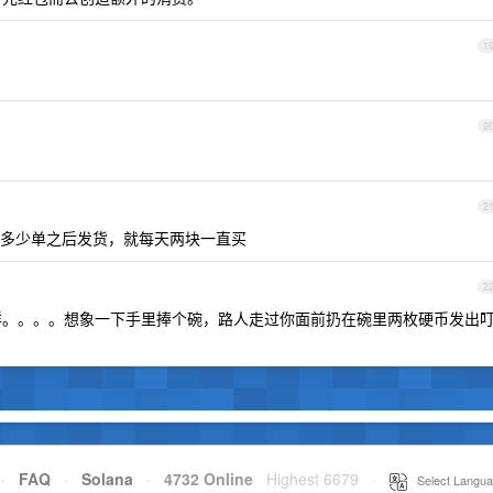
1
2
2
多少单之后发货，就每天两块一直买
2
一样。。。。想象一下手里捧个碗，路人走过你面前扔在碗里两枚硬币发出
·
FAQ
·
Solana
·
4732 Online
Highest 6679
·
Select Langua