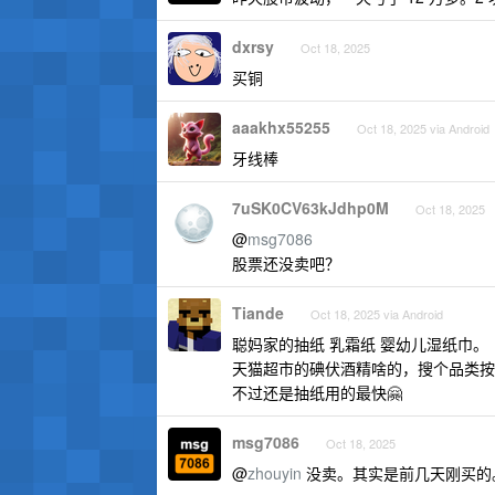
dxrsy
Oct 18, 2025
买铜
aaakhx55255
Oct 18, 2025 via Android
牙线棒
7uSK0CV63kJdhp0M
Oct 18, 2025
@
msg7086
股票还没卖吧？
Tiande
Oct 18, 2025 via Android
聪妈家的抽纸 乳霜纸 婴幼儿湿纸巾。
天猫超市的碘伏酒精啥的，搜个品类按
不过还是抽纸用的最快🤗
msg7086
Oct 18, 2025
@
zhouyin
没卖。其实是前几天刚买的。