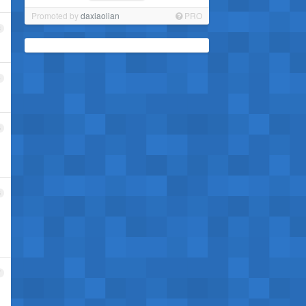
Promoted by
daxiaolian
PRO
3
4
5
6
7