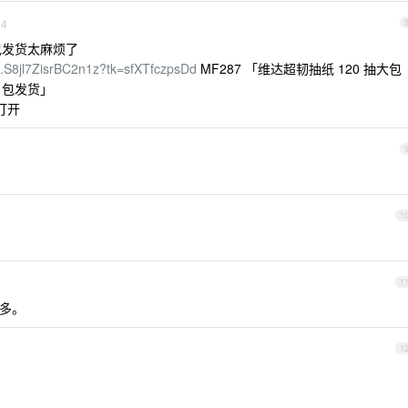
4
包发货太麻烦了
n/h.S8jl7ZisrBC2n1z?tk=sfXTfczpsDd
MF287 「维达超韧抽纸 120 抽大包
 包发货」
打开
1
1
多。
1