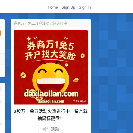
Home
Sign Up
Sign In
券商万一免五开户活动火热进行中！
1
a股万一免五活动火热进行中！留言就
抽鼠标键盘！
2
参与活动