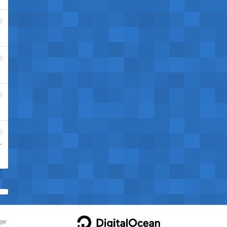
9
0
1
2
叮
ge