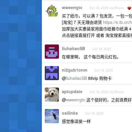
wweerrgtc
Oct 18, 2025 via iPhone
买了纸巾，可以满 7 包发货，一包一
[淘宝] 7 天无理由退货
https://e.tb.c
加厚加大实惠装家用面巾纸餐巾纸满 4
点击链接直接打开 或者 淘宝搜索直接
liuhaitaoSB
Oct 18, 2025
在哪里啊， 这个每日两元红包。
ni2gub1onm
Oct 18, 2025
@
liuhaitaoSB
88vip 购物卡
aptupdate
Oct 18, 2025 via iPhone
@
wweerrgtc
这个挺好的，之前浪费好
osilinka
Oct 18, 2025
感觉像逗侯一样