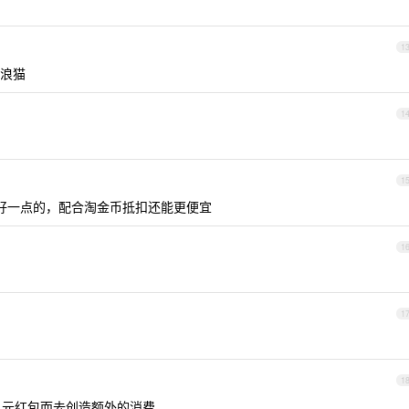
1
浪猫
1
1
量好一点的，配合淘金币抵扣还能更便宜
1
1
1
 元红包而去创造额外的消费。