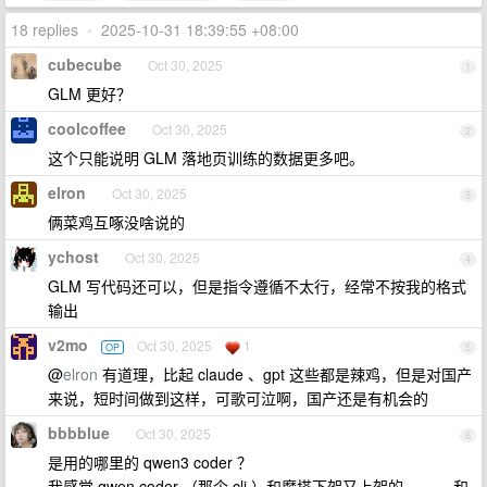
18 replies
•
2025-10-31 18:39:55 +08:00
cubecube
Oct 30, 2025
1
GLM 更好？
coolcoffee
Oct 30, 2025
2
这个只能说明 GLM 落地页训练的数据更多吧。
elron
Oct 30, 2025
3
俩菜鸡互啄没啥说的
ychost
Oct 30, 2025
4
GLM 写代码还可以，但是指令遵循不太行，经常不按我的格式
输出
v2mo
Oct 30, 2025
1
OP
5
@
elron
有道理，比起 claude 、gpt 这些都是辣鸡，但是对国产
来说，短时间做到这样，可歌可泣啊，国产还是有机会的
bbbblue
Oct 30, 2025
6
是用的哪里的 qwen3 coder ？
我感觉 qwen coder （那个 cli ）和魔搭下架又上架的。。。 和