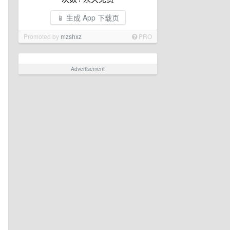
📱 生成 App 下载页
Promoted by
mzshxz
PRO
Advertisement