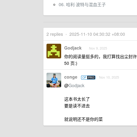
06. 哈利·波特与混血王子
2 replies
•
2025-11-10 04:30:32 +08:00
Godjack
Nov 9, 2025
你的阅读量挺多的，我打算找出尘封许
50 页:)
conge
Nov 10, 2025
OP
PRO
@
Godjack
这本书太长了
要是读不进去
就说明还不是你的菜