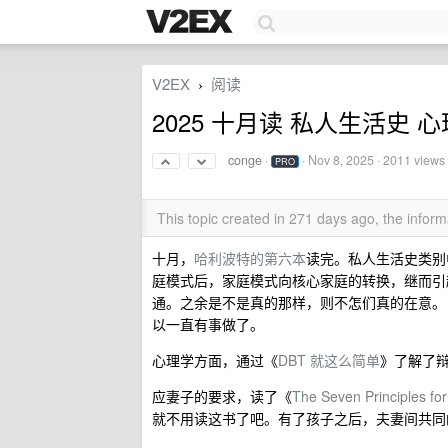
V2EX
阅读
›
2025 十月读 私人生活史 心
conge
·
·
Nov 8, 2025
· 2011 views
PRO
This topic created in 271 days ago, the info
十月，
哈利波特的第六本
读完。私人生活史类别
庭模式后，家庭模式向核心家庭的转换，继而引
通。之余是不是真的那样，则不怎们真的在意。
以一直有事做了。
心理学方面，通过《
DBT 就这么简单
》了解了辩
应妻子的要求，读了《
The Seven Principles fo
就不用读这书了吧。有了孩子之后，夫妻间共同