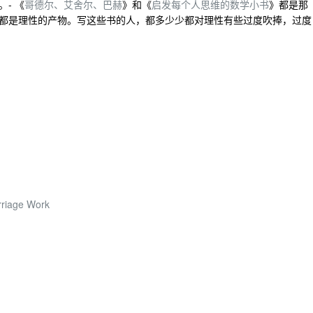
- 《
哥德尔、艾舍尔、巴赫
》和《
启发每个人思维的数学小书
》都是那
都是理性的产物。写这些书的人，都多少少都对理性有些过度吹捧，过度
rriage Work