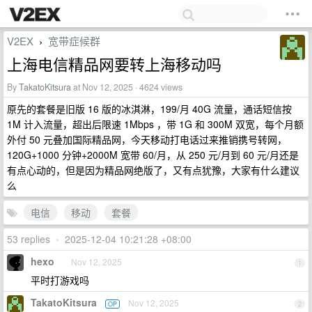
V2EX
宽带症候群
›
上海电信精品网要转上海移动吗
By
TakatoKitsura
at Nov 12, 2025 · 4624 views
原先的套餐是旧版 16 版的冰淇淋，199/月 40G 流量，通话短信按
1M 计入流量，超出后限速 1Mbps ，带 1G 和 300M 双宽，每个月额
外付 50 元叠加国际精品网，今天移动打电话过来推销携号转网，
120G+1000 分钟+2000M 宽带 60/月，从 250 元/月到 60 元/月还是
有点心动的，但是因为精品网绝版了，又有点犹豫，大家有什么建议
么
电信
移动
套餐
53 replies
•
2025-12-04 10:21:28 +08:00
hexo
Nov 12, 2025
1
平时打游戏吗
TakatoKitsura
Nov 12, 2025
OP
2