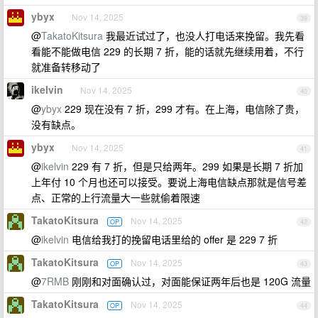
ybyx
Nov 14, 2025
39
@
TakatoKitsura
我最近试过了，也没人打电话来挽留。我先看
看能不能做电信 229 的长期 7 折，能的话就先继续用着，不行
就准备转移动了
ikelvin
Nov 14, 2025
40
@
ybyx
229 现在没有 7 折，299 才有。在上海，电信除了贵，
没有缺点。
ybyx
Nov 14, 2025
41
@
ikelvin
229 有 7 折，但是只给两年。299 如果是长期 7 折加
上年付 10 个月也还可以接受。要说上海电信缺点那就是信号差
点、正常的上行流量大一些就偷着限速
TakatoKitsura
Nov 14, 2025
OP
42
@
ikelvin
电信给我打的挽留电话里给的 offer 是 229 7 折
TakatoKitsura
Nov 14, 2025
OP
43
@
7RMB
刚刚和对面确认过，对面能保证两年后也是 120G 流量
TakatoKitsura
Nov 14, 2025
OP
44