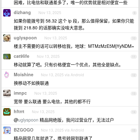
困难，比电信和联通差多了，唯一的优势就是相对便宜一些
dizhang
Nov 13, 2025
9
如果你能拨号到 58.32 这个 ip 段，那么值得保留，如果你只能
拨到 218.80 的话那确实没啥大意思。
uglyspoon
Nov 13, 2025
10
楼主不需要的话可以转移给我，地球：MTMzMzE5MjYyNDM=
cat9life
Nov 13, 2025
11
移动就算了吧。只有价格便宜一个优点，其他全是缺点。
Moishine
Nov 13, 2025 via Android
12
换移动不如换联通
imnpc
Nov 13, 2025
13
宽带 要么联通 要么电信，其他的都不行
hftrrt
Nov 13, 2025
14
@
uglyspoon
精品网绝版，我问过营业厅，无法过户
BZGOGO
Nov 13, 2025 via Android
15
精品网早几年就退了，携号转网到联通了