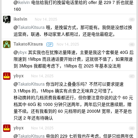
@
ikelvin
电信给我打的挽留电话里给的 offer 是 229 7 折也就是
160
ikelvin
Nov 14, 2025
45
@
TakatoKitsura
哦，是挽留方式，那可能有。我倒是没想过换
运营商，联通、移动家里人都用过，还是电信最稳定。
TakatoKitsura
Nov 14, 2025
OP
46
@
ybyx
其实我也在犹豫达量降速，主要是我这个套餐是 40G 后
限速到 1Mbps 而且通话要开始计费，这就很不值了，如果限速
到 3Mbps 我都能考虑下，1Mbps 在 2025 年基本没法用
ybyx
Nov 14, 2025
47
@
TakatoKitsura
你当时没上叠叠乐吗？不然可以要求提速
3.1Mbps 的，1Mbps 确实有点食之无味弃之可惜了。
移动携转的几档资费我看都还行，但你要注意你说的这个 60 元
档其中 60G 和 1000 分钟只送两年，两年后只是优惠续期，赠
量不续。还有我看到的 60 元档带的是 2000M 宽带，是不是也
只送 2 年还有待确认
ybyx
Nov 14, 2025
48
@
TakatoKitsura
电信的 229 七折我也在考虑，但是只给两年优