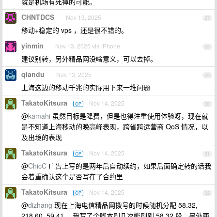
就是机场有死掉的可能。
CHNTDCS
Nov 13, 2025
27
移动+稳定的 vps ，还是很不错的。
yinmin
Nov 13, 2025 via iPhone
28
建议别转，另外精品网没啥意义，可以去掉。
qiandu
Nov 13, 2025
29
上海这边的移动千兆的实际用下来一堆问题
TakatoKitsura
Nov 14, 2025
OP
30
@
kamahi
虽然目标是降费，但是也得注重使用体验呀，现在就
是不知道上海移动的晚高峰表现，跨省跨运营商 QoS 情况，以
及出境的表现
TakatoKitsura
Nov 14, 2025
OP
31
@
ChicC
广告上写的是两年后自动续约，如果后面确定转的话我
会着重确认这个是否写在了合约里
TakatoKitsura
Nov 14, 2025
OP
32
@
dizhang
现在上海电信精品网拨号的时候随机分配 58.32,
218.60, 59.41 ，我写了个脚本刷几次能刷到 58.32 段，另外两