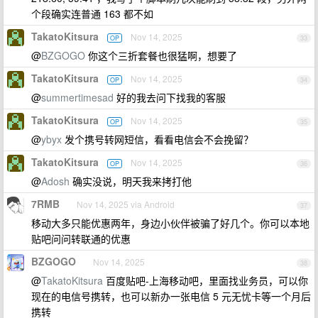
个段确实连普通 163 都不如
TakatoKitsura
Nov 14, 2025
OP
33
@
BZGOGO
你这个三折套餐也很猛啊，想要了
TakatoKitsura
Nov 14, 2025
OP
34
@
summertimesad
好的我去问下找我的客服
TakatoKitsura
Nov 14, 2025
OP
35
@
ybyx
发个携号转网短信，看看电信会不会挽留？
TakatoKitsura
Nov 14, 2025
OP
36
@
Adosh
确实没说，明天我来拷打他
7RMB
Nov 14, 2025 via Android
37
移动大多只能优惠两年，身边小伙伴被骗了好几个。你可以本地
贴吧问问转联通的优惠
BZGOGO
Nov 14, 2025
38
@
TakatoKitsura
百度贴吧-上海移动吧，里面找业务员，可以你
现在的电信号携转，也可以新办一张电信 5 元无忧卡等一个月后
携转