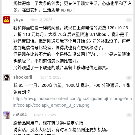
规律得像上了发条的钟表；更专注于现实生活，心态也平和了许
多。强烈安利，生活质量 up up ！
ybyx
Nov 13, 2025
24
我和你面临着一样的问题，我现在上海电信的资费 129+10-26
，折 113 元每月，大概 70G 后达量限速 3.1Mbps ，宽带是千
兆还带固话。但是刚通知我下个月开始 26 元的补贴没了，再考
虑到电信信号比较差，搞得我也有点想转移动了。
但是现在比较不舍的一个是移动没公网 IPV4 ，一个是达量限速
也绝版了，不知道该怎么选比较好。
另外观望了一下联通的融合套餐比移动电信还都贵。
shockerli
Nov 13, 2025
25
我 65 一个月，200G 流量，1000M 宽带，700 分钟通话，4 张
免费副卡
https://raw.githubusercontent.com/guozhigq/emoji_storage/ma
in/coolapk/coolapk_emotion_3_ciya.png
et5494
Nov 13, 2025
26
原精品网用户，现在转联通+稳定机场
说实话，没太大区别，有时甚至精品网还要加机场。