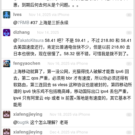
惠，到期后何去何从是个问题。。。
Ives
Nov 14, 2025 via iPhone
49
@
7RMB
#37 上海是三折永续
dizhang
Nov 14, 2025
50
@
TakatoKitsura
58.41 吧？不是 59.41 ，不过 218.80 和 58.41
去美国速度还行，肯定比普通电信快不少，但是以前 218.80 去
日本也很快，现在很慢了。58.32 很不错，可惜我是拨不到了。
fengyaochen
Nov 16, 2025 via iPhone
51
上海移动就算了，第一没公网，光猫得找人破解才能靠 ipv6 回
去，第二 qos 严重，必须用 bbr 才有速度，所以你必须还得有
软路由，第三连回去 ss vless 这种协议也是被封的，第四移动所
谓的 ipv6 快乐鸡不包括晚高峰，移动国际出口 ipv4 丢包严重，
ipv4 只有阿里云 eip 或者 ix 前置+落地是有速度的，其它基本不
能用
xiafengjieying
Nov 18, 2025 via iPhone
52
@
bugtik
这个怎么理解？老哥
xiafengjieying
Dec 4, 2025 via iPhone
53