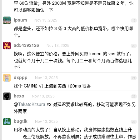
容 60G 流量；另外 2000M 宽带不知道是不是只优惠 2 年，你
可以跟客服确认一下
Ipsum
Nov 13, 2025
19
都是虚头，还不如拉 3 条 3 大商的低价格单宽带，哪个快用哪
个。
ad54392126
Nov 13, 2025
20
换啊，这么便宜的价格，要上外网买带 lumen 的 vps 就行了，
也就每个月十几二十块钱。每个月二十和每个月两百你选哪儿
个？
dxppp
Nov 13, 2025
21
找个 CMIN2 机 上海到美西 120ms 很香
hexo
Nov 13, 2025
22
@
TakatoKitsura
#2 对延迟要求比较高的，移动可能表现不如另
外两家
bugtik
Nov 13, 2025
23
用移动真的太赞了！自从换上移动，我身体健康指数直线上升
——晚上彻底解放，不再熬夜刷屏；孩子成绩蹭蹭往上窜，作息