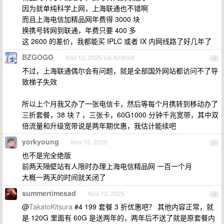
因为就单纯科学上网，上海联通也不错啊
而且上海电信加精品网年费得 3000 块
换携号转网到联通，年费只要 400 多
这 2600 的差价，我都能买 IPLC 或者 IX 内网线路了好几年了
BZGOGO
Nov 13, 2025 via Android
16
不过，上海联通偶尔会有问题，就是全部国外网站都访问不了导
致梯子失效
所以上个月我又办了一张电信卡，然后等每个月携转到移动办了
三折套餐，38 块 7 ，三张卡，60G1000 分钟千兆宽带，其中双
倍流量和升级宽带说是两年期优惠，我估计能续吧
yorkyoung
Nov 13, 2025
17
也不是完全绝版
前两天隔壁站有人限时办理上海电信精品网 一百一个月
大概一两天的时间就关闭了
summertimesad
Nov 13, 2025
18
@
TakatoKitsura
#4 199 套餐 3 折优惠吧？ 其他内容正常，就
是 120G 里面有 60G 是送两年的，两年后不送了就是原套餐内