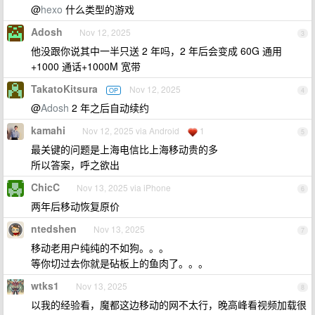
@
hexo
什么类型的游戏
Adosh
Nov 12, 2025
3
他没跟你说其中一半只送 2 年吗，2 年后会变成 60G 通用
+1000 通话+1000M 宽带
TakatoKitsura
Nov 12, 2025
OP
4
@
Adosh
2 年之后自动续约
kamahi
Nov 12, 2025 via Android
1
5
最关键的问题是上海电信比上海移动贵的多
所以答案，呼之欲出
ChicC
Nov 13, 2025 via iPhone
6
两年后移动恢复原价
ntedshen
Nov 13, 2025
7
移动老用户纯纯的不如狗。。。
等你切过去你就是砧板上的鱼肉了。。。
wtks1
Nov 13, 2025
8
以我的经验看，魔都这边移动的网不太行，晚高峰看视频加载很