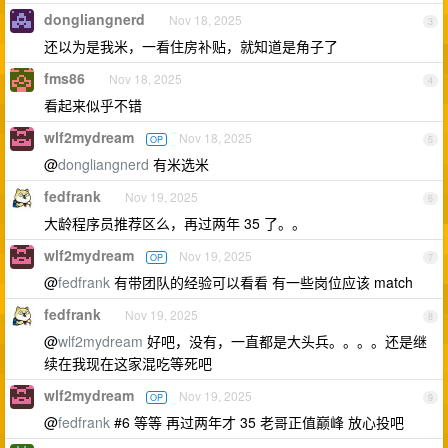
dongliangnerd
Nov 18, 2025
3
还以为是我米，一看住房补贴，就知道是角子了
fms86
Nov 18, 2025
4
看起来似乎不错
wlf2mydream
Nov 18, 2025
OP
5
@
dongliangnerd
有米选米
fedfrank
Nov 19, 2025
6
大龄程序员推荐区么，再过两年 35 了。。
wlf2mydream
Nov 19, 2025
OP
7
@
fedfrank
有带团队的经验可以看看 有一些岗位应该 match
fedfrank
Nov 19, 2025
8
@
wlf2mydream
好吧，没有，一直都是大头兵。。。。还是继
续在我现在这家混吃等死吧
wlf2mydream
Nov 19, 2025
OP
9
@
fedfrank
#6 等等 再过两年才 35 老哥正值巅峰 放心投吧