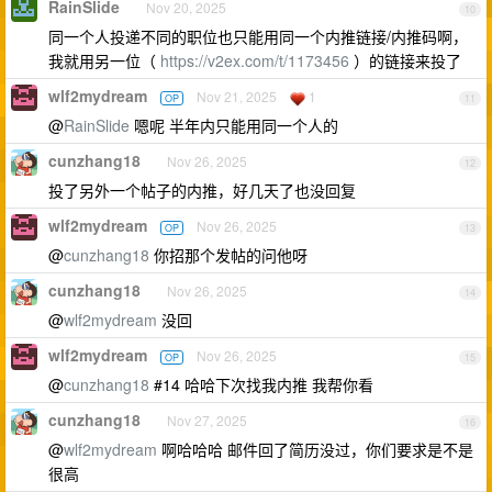
RainSlide
Nov 20, 2025
10
同一个人投递不同的职位也只能用同一个内推链接/内推码啊，
我就用另一位（
https://v2ex.com/t/1173456
）的链接来投了
wlf2mydream
Nov 21, 2025
1
OP
11
@
RainSlide
嗯呢 半年内只能用同一个人的
cunzhang18
Nov 26, 2025
12
投了另外一个帖子的内推，好几天了也没回复
wlf2mydream
Nov 26, 2025
OP
13
@
cunzhang18
你招那个发帖的问他呀
cunzhang18
Nov 26, 2025
14
@
wlf2mydream
没回
wlf2mydream
Nov 26, 2025
OP
15
@
cunzhang18
#14 哈哈下次找我内推 我帮你看
cunzhang18
Nov 27, 2025
16
@
wlf2mydream
啊哈哈哈 邮件回了简历没过，你们要求是不是
很高