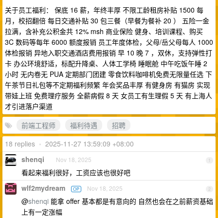
关于员工福利： 保底 16 薪，年终丰厚 不限工龄租房补贴 1500 每
月，校招翻倍 每日交通补贴 30 包三餐（早餐为餐补 20 ） 五险一金
拉满，含补充公积金共 12% msh 商业保险 健身、培训课程、购买
3C 数码等每年 6000 额度报销 员工年度体检，父母/岳父母每人 1000
体检报销 异地入职交通酒店费用报销 早 10 晚 7 ，双休，支持弹性打
卡 办公环境舒适，标配升降桌、人体工学椅 睡眠舱 中午吃饭午睡 2
小时 无内卷无 PUA 定期部门团建 零食饮料咖啡机免费无限量任选 下
午茶节日礼包等不定期福利频繁 年会奖品丰厚 有健身房 有猫房 实现
带娃上班 免费理疗服务 全薪病假 8 天 女员工有生理假 5 天 有上海人
才引进落户渠道
前端工程师
福利待遇
招聘
18 replies
•
2025-11-27 13:59:09 +08:00
shenqi
Nov 18, 2025
1
看起来福利很好，工资应该也很好吧
wlf2mydream
Nov 18, 2025
OP
2
@
shenqi
能拿 offer 基本都是有意向的 自然也会在之前薪资基础
上有一定涨幅