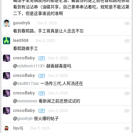
蝇馆子里免锅底用的都是老油，最震惊的是之前在春熙路地铁站
看到有沾沾串（油碟共享，自己拿串串沾着吃，规矩是不能沾第
二下，但是这事谁说的准啊
goodryb
Dec 3, 2025
16
看到春熙路，手工哥真是让人念念不忘
lee0508
Dec 3, 2025
17
春熙路做手工
crocoBaby
Dec 3, 2025
OP
18
@
cctvbnm111X1
越香越毒是吗
crocoBaby
Dec 3, 2025
OP
19
@
zsc8917zsc
一汤传三代,人死汤还在
crocoBaby
Dec 3, 2025
OP
20
@
ovovovovo
看新闻之前还想试试的
crocoBaby
Dec 3, 2025
OP
21
@
goodryb
很火爆的帖子
lqu3j
Dec 3, 2025
22