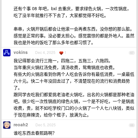
还有个事 08 年吧，bxl 去重庆，要求绿色火锅，一次性锅底，
吃了没半年就推行不下去了，大家都觉得不好吃。
串串，火锅开锅后都会让他滚一会再煮东西，没你想的那么脏。
感觉是正常的事。没必要太担心。感觉震惊的都是外地人。虽然
我也是外地的饭吃了那么多年也都习惯了。
vokins
Dec 4, 2025
1
67
我记得那会流行三拖一，四拖二，五拖三，六拖四。
当年重庆火锅红汤免费，清汤收费，鸳鸯锅底也收费。
有些大的火锅店看到你两个人吃会告诉你有最低消费，一桌最低
六十元。快二十年没回去过了，不清楚现在的流行和消费趋势
了。
跟同学去吃我们都爱挑老油老火锅吃，出名的火锅都是那种老油
吧。很少吃一次性锅底的绿色火锅，一个是不好吃，一个是锅底
收费，贵，就不如吃学校门口的小火锅了一个人七八块钱，类似
于现在麻辣烫，给你个框子，放满为止。
reoah2
Dec 5, 2025
68
谁吃东西去春熙路啊？