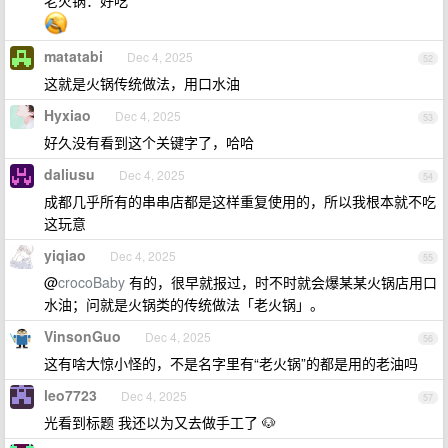
老火锅：好吃
matatabi
Dec 4, 2025
52
这就是火锅传统做法，用口水油
Hyxiao
Dec 4, 2025
53
好久没有看到这个关键字了，哈哈
daliusu
Dec 4, 2025
54
成都几乎所有的串串店都是这样重复使用的，所以我根本就不吃
这玩意
yiqiao
Dec 4, 2025
55
@
crocoBaby
有的，很早就报过，时不时就会爆某某火锅店用口
水油；问就是火锅类的传统做法「老火锅」。
VinsonGuo
Dec 4, 2025
56
这有啥大惊小怪的，不是名字里有“老火锅”的都是用的老油吗
leo7723
Dec 4, 2025
57
光看到标题 我还以为又去做手工了 🐶