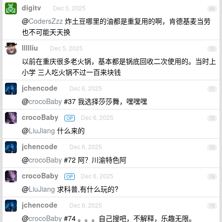
digitv
Dec 5, 2025
69
@
CodersZzz
炸土豆哪里的油都是重复用的啊，肯德基麦当劳
也不可能天天换
llllliu
Dec 5, 2025
70
以前在重庆很多老火锅，基本都是锅底回收二次使用的。当时上
小学 三人吃火锅不过一百来块钱
jchencode
Dec 6, 2025
71
@
crocoBaby
#37 我选择莎莎舞，嘿嘿嘿
crocoBaby
Dec 6, 2025
OP
72
@
LiuJiang
什么来的
jchencode
Dec 6, 2025
73
@
crocoBaby
#72 阿？川渝特色阿
crocoBaby
Dec 6, 2025
OP
74
@
LiuJiang
求科普,有什么玩的?
jchencode
Dec 6, 2025
75
@
crocoBaby
#74 。。。自己搜吧，不解释，乐趣无限。