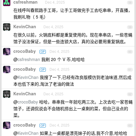
csfreshman
Dec 4, 2025
58
在线呼叫春熙路手工哥，让手工哥做完手工去吃串串，开直播，
我刷礼物（ 5 毛）
KevinChan
Dec 4, 2025
59
在很久以前，火锅底料都是重复使用的。现在串串店，一些苍蝇
馆子没法保证，但是一些连锁大店，真的没必要用重复锅底。
crocoBaby
Dec 4, 2025
OP
60
@
csfreshman
我刷 20 个 V 币,哈哈哈
crocoBaby
Dec 4, 2025
OP
61
@
KevinChan
我搜了一下,已经有改良版模仿到老油味道,然后成
本也低下来的,淘汰了老油的做法
KevinChan
Dec 4, 2025
62
@
crocoBaby
哈哈，串串我一年就吃两三次。上次去吃一家苍蝇
馆子，还调侃说会不会随机捞出上一桌剩的菜，但自己没点的
菜。
crocoBaby
Dec 4, 2025
OP
63
@
KevinChan
如果上一桌都是漂亮妹子的话,我不介意,哈哈哈