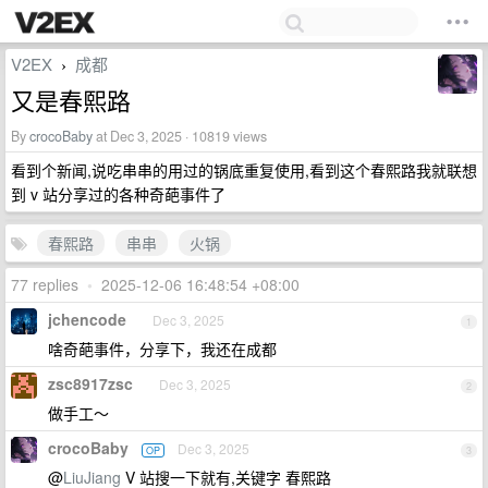
V2EX
成都
›
又是春熙路
By
crocoBaby
at Dec 3, 2025 · 10819 views
看到个新闻,说吃串串的用过的锅底重复使用,看到这个春熙路我就联想
到 v 站分享过的各种奇葩事件了
春熙路
串串
火锅
77 replies
•
2025-12-06 16:48:54 +08:00
jchencode
Dec 3, 2025
1
啥奇葩事件，分享下，我还在成都
zsc8917zsc
Dec 3, 2025
2
做手工～
crocoBaby
Dec 3, 2025
OP
3
@
LiuJiang
V 站搜一下就有,关键字 春熙路