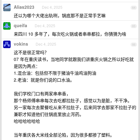
Alias2023
Dec 4, 2025
64
还以为哪个大佬出轨咧，锅底那不是正常手艺嘛
queifa
Dec 4, 2025
65
来四川 10 多年了，每次吃火锅或者串串都拉，你猜猜为啥
vokins
Dec 4, 2025
66
这不是很正常吗？
07 年在重庆读书，当地同学就跟我们讲重庆火锅之所以好吃就
是因为两点：
1.混合油：包括但不限于猪油牛油鸡油狗油
2.老油：就是你们说的口水油。
我们学校门口有两家串串香，
那个杨师傅串串每次去吃都拉肚子，感觉以为是脏，不干净。
另一家每次去聚餐吃从来不拉肚子，后来同学去那家不拉肚子的
兼职才知道他们往锅底里放止泻药。
哈哈哈哈哈哈
当年重庆各大米线全部沦陷，因为很多都掺了塑料。