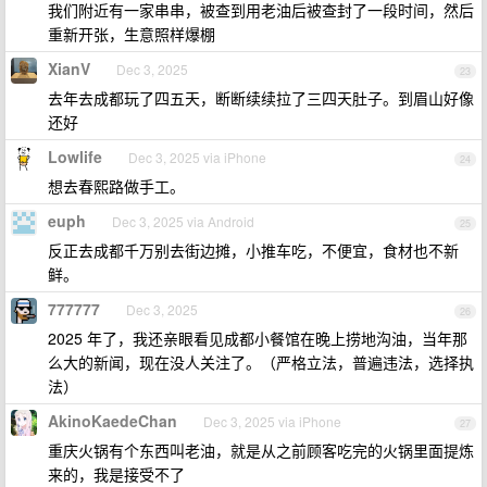
我们附近有一家串串，被查到用老油后被查封了一段时间，然后
重新开张，生意照样爆棚
XianV
Dec 3, 2025
23
去年去成都玩了四五天，断断续续拉了三四天肚子。到眉山好像
还好
Lowlife
Dec 3, 2025 via iPhone
24
想去春熙路做手工。
euph
Dec 3, 2025 via Android
25
反正去成都千万别去街边摊，小推车吃，不便宜，食材也不新
鲜。
777777
Dec 3, 2025
26
2025 年了，我还亲眼看见成都小餐馆在晚上捞地沟油，当年那
么大的新闻，现在没人关注了。（严格立法，普遍违法，选择执
法）
AkinoKaedeChan
Dec 3, 2025 via iPhone
27
重庆火锅有个东西叫老油，就是从之前顾客吃完的火锅里面提炼
来的，我是接受不了