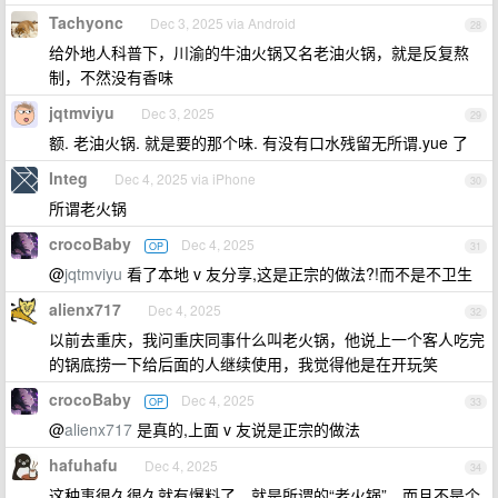
Tachyonc
Dec 3, 2025 via Android
28
给外地人科普下，川渝的牛油火锅又名老油火锅，就是反复熬
制，不然没有香味
jqtmviyu
Dec 3, 2025
29
额. 老油火锅. 就是要的那个味. 有没有口水残留无所谓.yue 了
Integ
Dec 4, 2025 via iPhone
30
所谓老火锅
crocoBaby
Dec 4, 2025
OP
31
@
jqtmviyu
看了本地 v 友分享,这是正宗的做法?!而不是不卫生
alienx717
Dec 4, 2025
32
以前去重庆，我问重庆同事什么叫老火锅，他说上一个客人吃完
的锅底捞一下给后面的人继续使用，我觉得他是在开玩笑
crocoBaby
Dec 4, 2025
OP
33
@
alienx717
是真的,上面 v 友说是正宗的做法
hafuhafu
Dec 4, 2025
34
这种事很久很久就有爆料了，就是所谓的“老火锅”。而且不是个