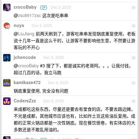
crocoBaby
Dec 3, 2025
OP
4
@
zsc8917zsc
这次是吃串串
nuys
Dec 3, 2025
5
@
LiuJiang
前两天刷到了，游客吃串串发现锅底重复使用，老板
说十几年一直是这么干的，让游客不要影响他生意，不然要让游
客玩的不开心
jchencode
Dec 3, 2025
6
@
crocoBaby
#3 搜了下，都是诚实的老哥阿。。。让我付钱，
超过几百的话，我立马跑
kamikaze472
Dec 3, 2025
7
锅底重复使用, 完全没有问题
CodersZzz
Dec 3, 2025
8
来成都吃这些东西，尽量还是要去有堂食的店。不要去路边摊，
不光是成都，其他城市应该也有，比如炸土豆这些油反复用。成
都的正常火锅店都是一次性锅底。现在餐饮很卷，有实体店的大
多数还是不敢乱用油的。