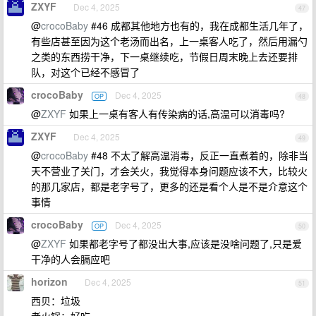
ZXYF
Dec 4, 2025
47
@
crocoBaby
#46 成都其他地方也有的，我在成都生活几年了，
有些店甚至因为这个老汤而出名，上一桌客人吃了，然后用漏勺
之类的东西捞干净，下一桌继续吃，节假日周末晚上去还要排
队，对这个已经不感冒了
crocoBaby
Dec 4, 2025
OP
48
@
ZXYF
如果上一桌有客人有传染病的话,高温可以消毒吗?
ZXYF
Dec 4, 2025
49
@
crocoBaby
#48 不太了解高温消毒，反正一直煮着的，除非当
天不营业了关门，才会关火，我觉得本身问题应该不大，比较火
的那几家店，都是老字号了，更多的还是看个人是不是介意这个
事情
crocoBaby
Dec 4, 2025
OP
50
@
ZXYF
如果都老字号了都没出大事,应该是没啥问题了,只是爱
干净的人会膈应吧
horizon
Dec 4, 2025
51
西贝：垃圾