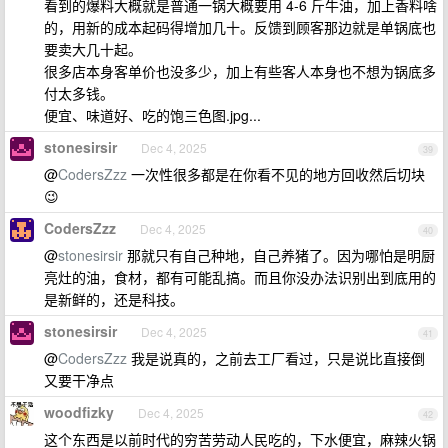
看到的爆料大概就是普通一锅大概要用 4-6 斤牛油，加上香料啥
的，用新的成本起码得增加几十。反馈到顾客那边就是单锅底也
要卖大几十起。
很多店本身客单价也没多少，加上有些客人本身也不想为锅底多
付太多钱。
便宜、味道好、吃的饱三色图.jpg...
stonesirsir
Dec 4, 2025
39
@
CodersZzz
一次性很多都是在你看不见的地方回收然后切块
😉
CodersZzz
Dec 4, 2025
40
@
stonesirsir
那就只有自己种地，自己养猪了。因为哪怕是明厨
亮灶的油，食材，都有可能乱搞。而且你没办法识别出到底用的
是新鲜的，还是科技。
stonesirsir
Dec 4, 2025
41
@
CodersZzz
我是说真的，之前去工厂看过，只是说比直接倒
又要干净点
woodfizky
Dec 4, 2025
42
这个东西是以前时代的穷苦劳动人民吃的，下水便宜，麻辣火锅