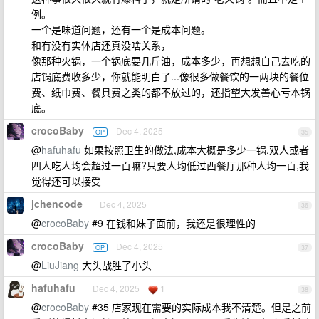
例。
一个是味道问题，还有一个是成本问题。
和有没有实体店还真没啥关系，
像那种火锅，一个锅底要几斤油，成本多少，再想想自己去吃的
店锅底费收多少，你就能明白了...像很多做餐饮的一两块的餐位
费、纸巾费、餐具费之类的都不放过的，还指望大发善心亏本锅
底。
crocoBaby
Dec 4, 2025
OP
35
@
hafuhafu
如果按照卫生的做法,成本大概是多少一锅,双人或者
四人吃人均会超过一百嘛?只要人均低过西餐厅那种人均一百,我
觉得还可以接受
jchencode
Dec 4, 2025
36
@
crocoBaby
#9 在钱和妹子面前，我还是很理性的
crocoBaby
Dec 4, 2025
OP
37
@
LiuJiang
大头战胜了小头
hafuhafu
Dec 4, 2025
1
38
@
crocoBaby
#35 店家现在需要的实际成本我不清楚。但是之前