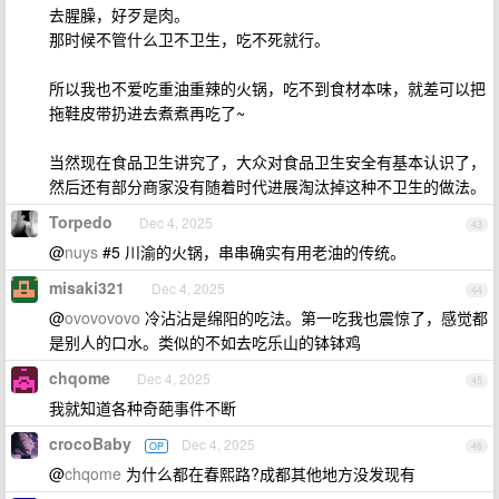
去腥臊，好歹是肉。
那时候不管什么卫不卫生，吃不死就行。
所以我也不爱吃重油重辣的火锅，吃不到食材本味，就差可以把
拖鞋皮带扔进去煮煮再吃了~
当然现在食品卫生讲究了，大众对食品卫生安全有基本认识了，
然后还有部分商家没有随着时代进展淘汰掉这种不卫生的做法。
Torpedo
Dec 4, 2025
43
@
nuys
#5 川渝的火锅，串串确实有用老油的传统。
misaki321
Dec 4, 2025
44
@
ovovovovo
冷沾沾是绵阳的吃法。第一吃我也震惊了，感觉都
是别人的口水。类似的不如去吃乐山的钵钵鸡
chqome
Dec 4, 2025
45
我就知道各种奇葩事件不断
crocoBaby
Dec 4, 2025
OP
46
@
chqome
为什么都在春熙路?成都其他地方没发现有