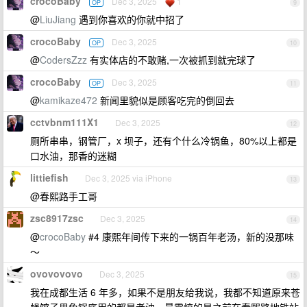
crocoBaby
Dec 3, 2025
1
OP
9
@
LiuJiang
遇到你喜欢的你就中招了
crocoBaby
Dec 3, 2025
OP
10
@
CodersZzz
有实体店的不敢赌,一次被抓到就完球了
crocoBaby
Dec 3, 2025
OP
11
@
kamikaze472
新闻里貌似是顾客吃完的倒回去
cctvbnm111X1
Dec 3, 2025
12
厕所串串，钢管厂，x 坝子，还有个什么冷锅鱼，80%以上都是
口水油，那香的迷糊
littiefish
Dec 3, 2025 via iPhone
13
@春熙路手工哥
zsc8917zsc
Dec 3, 2025
14
@
crocoBaby
#4 康熙年间传下来的一锅百年老汤，新的没那味
～
ovovovovo
Dec 3, 2025
15
我在成都生活 6 年多，如果不是朋友给我说，我都不知道原来苍