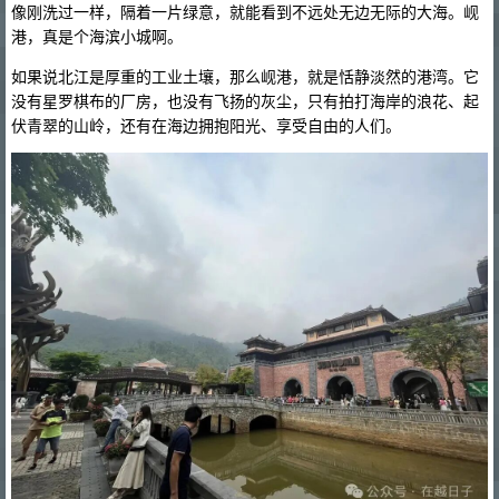
像刚洗过一样，隔着一片绿意，就能看到不远处无边无际的大海。岘
港，真是个海滨小城啊。
如果说北江是厚重的工业土壤，那么岘港，就是恬静淡然的港湾。它
没有星罗棋布的厂房，也没有飞扬的灰尘，只有拍打海岸的浪花、起
伏青翠的山岭，还有在海边拥抱阳光、享受自由的人们。