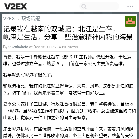
V2EX
职场话题
›
记录我在越南的双城记：北江是生存，
岘港是生活。分享一些治愈精神内耗的海景
By
2828kakafa
at Dec 13, 2025 · 4012 views
背景：我是一个外派长驻越南北部的 IT 工程师。做过开发，干过运
维，也做过独立产品，熟悉 AI ，目前在一家公司主要负责运维。
我早就想写岘港了很久了。
和岘港相比，我在的北江就显得单调，天灰，风热，这都是北江的底
色。骑车而行，我向来不着口罩，常吃得一口好沙土。
夏季公司安排了三日游，行政准备得很妥当，我们整装待发，目标地
—>岘港。虽然我的工作不在那儿，但真到了岘港，总会被这里的海和
山吸引，觉察到一种工作之外的自由与惬意。
走出岘港机场，有些恍惚，一股清新的空气扑面而来，带着海风的鲜
咸味，仿佛从另一个世界吹来的风。坐上大巴朝外望去，碧蓝的天空