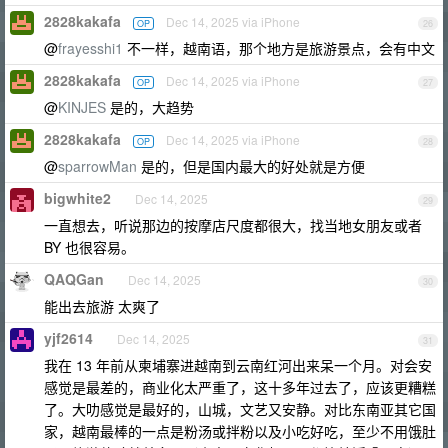
2828kakafa
Dec 14, 2025 via iPhone
OP
26
@
frayesshi1
不一样，越南语，那个地方是旅游景点，会有中文
2828kakafa
Dec 14, 2025 via iPhone
OP
27
@
KINJES
是的，大趋势
2828kakafa
Dec 14, 2025 via iPhone
OP
28
@
sparrowMan
是的，但是国内最大的好处就是方便
bigwhite2
Dec 14, 2025
29
一直想去，听说那边的按摩店尺度都很大，找当地女朋友或者
BY 也很容易。
QAQGan
Dec 14, 2025
30
能出去旅游 太爽了
yjf2614
Dec 14, 2025
31
我在 13 年前从柬埔寨进越南到云南红河出来呆一个月。对会安
感觉是最差的，商业化太严重了，这十多年过去了，应该更糟糕
了。大叻感觉是最好的，山城，文艺又安静。对比东南亚其它国
家，越南最棒的一点是粉汤或拌粉以及小吃好吃，至少不用饿肚