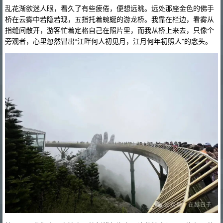
乱花渐欲迷人眼，看久了有些疲倦，便想远眺。远处那座金色的佛手
桥在云雾中若隐若现，五指托着蜿蜒的游龙桥。我靠在栏边，看雾从
指缝间散开，游客忙着定格自己在照片里，而我从桥上来去，只像个
旁观者，心里忽然冒出“江畔何人初见月，江月何年初照人”的念头。