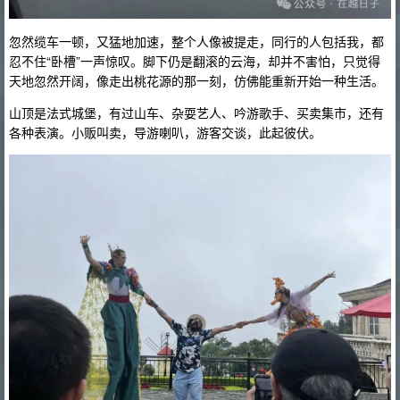
忽然缆车一顿，又猛地加速，整个人像被提走，同行的人包括我，都
忍不住“卧槽”一声惊叹。脚下仍是翻滚的云海，却并不害怕，只觉得
天地忽然开阔，像走出桃花源的那一刻，仿佛能重新开始一种生活。
山顶是法式城堡，有过山车、杂耍艺人、吟游歌手、买卖集市，还有
各种表演。小贩叫卖，导游喇叭，游客交谈，此起彼伏。