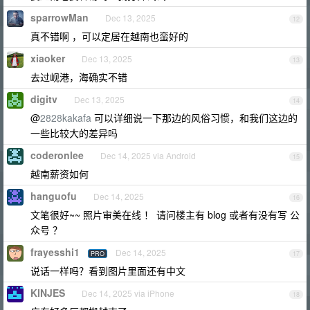
sparrowMan
Dec 13, 2025
12
真不错啊 ，可以定居在越南也蛮好的
xiaoker
Dec 13, 2025
13
去过岘港，海确实不错
digitv
Dec 13, 2025
14
@
2828kakafa
可以详细说一下那边的风俗习惯，和我们这边的
一些比较大的差异吗
coderonlee
Dec 14, 2025 via Android
15
越南薪资如何
hanguofu
Dec 14, 2025
16
文笔很好~~ 照片审美在线 ！ 请问楼主有 blog 或者有没有写 公
众号 ？
frayesshi1
Dec 14, 2025
PRO
17
说话一样吗？看到图片里面还有中文
KINJES
Dec 14, 2025 via iPhone
18