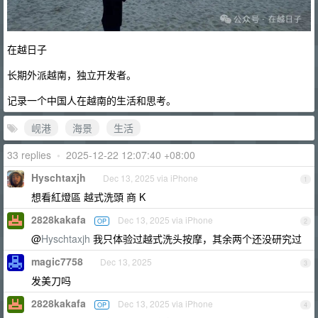
在越日子
长期外派越南，独立开发者。
记录一个中国人在越南的生活和思考。
岘港
海景
生活
33 replies
•
2025-12-22 12:07:40 +08:00
Hyschtaxjh
Dec 13, 2025 via iPhone
1
想看紅燈區 越式洗頭 商 K
2828kakafa
Dec 13, 2025 via iPhone
OP
2
@
Hyschtaxjh
我只体验过越式洗头按摩，其余两个还没研究过
magic7758
Dec 13, 2025
3
发美刀吗
2828kakafa
Dec 13, 2025 via iPhone
OP
4