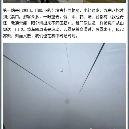
第一站是巴拿山。山脚下的红墙古朴而艳丽，小径通幽，九曲八拐才
到买票口。游客众多，一眼望去，俄、印、韩、陆、台都有（我也奇
怪，我通常能一眼分辨出来不同国籍）。我们像快递一样被缆车从山
脚送上山顶。缆车四周皆是玻璃，云雾贴着窗滑过，晨露未干，风起
雾聚，聚而又散，我们也在雾中时隐时现。