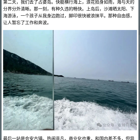
第二天，我们去了占婆岛。快艇横行海上，浪花拍身如雨，海与天的
分界分外清晰。那一刻，有种久违的畅快。上岛后，沙滩晒太阳、下
海游泳，一个孩子从我身边跑过，脚印很快被浪抹平。那种自由感，
让人暂忘了工作和奔波。
最后一站是会安古镇。热闹非凡，商业化也重，和国内差不多，但异