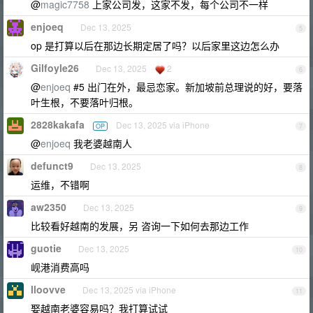
@
magic7758
上家公司发，这家不发，每个公司不一样
enjoeq
Dec 13, 2025
5
op 是打算以后在那边长期定居了吗？以后家里这边怎么办
Gilfoyle26
Dec 13, 2025
2
6
@
enjoeq
#5 出门在外，最忌恋家。新加坡前总理说的好，要落
叶生根，不要落叶归根。
2828kakafa
Dec 13, 2025 via iPhone
OP
7
@
enjoeq
我老婆越南人
defunct9
Dec 13, 2025
8
运维，不错啊
aw2350
Dec 13, 2025
9
比较看好越南的发展，另 咨询一下如何去那边工作
guotie
Dec 13, 2025
10
岘港消费高吗
lloovve
Dec 13, 2025 via iPhone
11
娶越南老婆容易吗？我打算试试