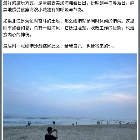
最好的游玩方式，是清晨去美溪海滩看日出，傍晚到半岛等落日，静
静地感受这座海滨小城独有的呼吸与节奏。
如果北江是匆忙时奋斗的土壤，那么岘港就是闲时休憩的港湾。这里
四季如春如夏，总有一股海风，它抚过脸颊，吹散工作的疲惫，也治
愈内心的神伤。
最后附一张岘港沙滩结尾此文，给我自己，也给将来的你。