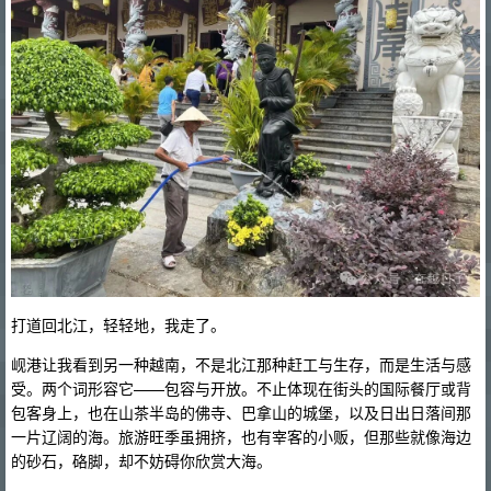
打道回北江，轻轻地，我走了。
岘港让我看到另一种越南，不是北江那种赶工与生存，而是生活与感
受。两个词形容它——包容与开放。不止体现在街头的国际餐厅或背
包客身上，也在山茶半岛的佛寺、巴拿山的城堡，以及日出日落间那
一片辽阔的海。旅游旺季虽拥挤，也有宰客的小贩，但那些就像海边
的砂石，硌脚，却不妨碍你欣赏大海。