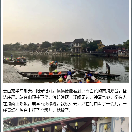
去山茶半岛那天，阳光很好。远远便能看到那尊白色的南海观音，圣
洁庄严。站在山顶往下望，浪起浪落，辽阔无边，神清气爽，像有人
在海面上呼吸。庙里香火缭绕，我没进去，只在门口看了一会儿，一
缕青烟在烛台上打了个滚儿，就散了。