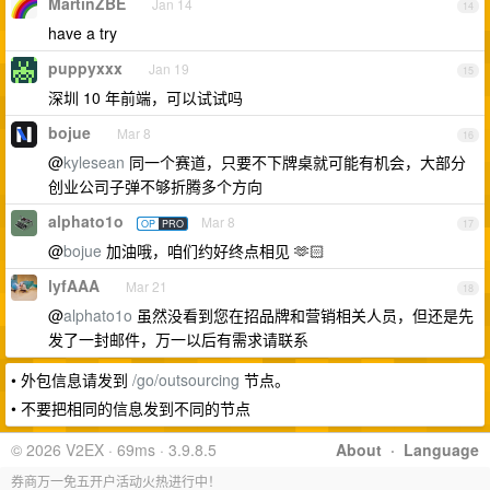
MartinZBE
Jan 14
14
have a try
puppyxxx
Jan 19
15
深圳 10 年前端，可以试试吗
bojue
Mar 8
16
@
kylesean
同一个赛道，只要不下牌桌就可能有机会，大部分
创业公司子弹不够折腾多个方向
alphato1o
Mar 8
OP
PRO
17
@
bojue
加油哦，咱们约好终点相见 🫶🏻
lyfAAA
Mar 21
18
@
alphato1o
虽然没看到您在招品牌和营销相关人员，但还是先
发了一封邮件，万一以后有需求请联系
• 外包信息请发到
/go/outsourcing
节点。
• 不要把相同的信息发到不同的节点
© 2026 V2EX · 69ms · 3.9.8.5
About
·
Language
券商万一免五开户活动火热进行中！