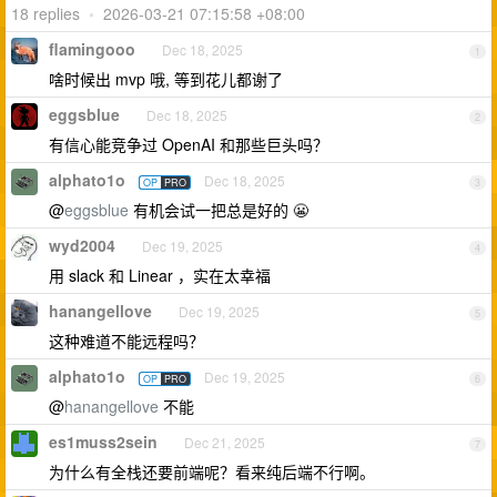
18 replies
•
2026-03-21 07:15:58 +08:00
flamingooo
Dec 18, 2025
1
啥时候出 mvp 哦, 等到花儿都谢了
eggsblue
Dec 18, 2025
2
有信心能竞争过 OpenAI 和那些巨头吗？
alphato1o
Dec 18, 2025
OP
PRO
3
@
eggsblue
有机会试一把总是好的 😬
wyd2004
Dec 19, 2025
4
用 slack 和 Linear ，实在太幸福
hanangellove
Dec 19, 2025
5
这种难道不能远程吗？
alphato1o
Dec 19, 2025
OP
PRO
6
@
hanangellove
不能
es1muss2sein
Dec 21, 2025
7
为什么有全栈还要前端呢？看来纯后端不行啊。