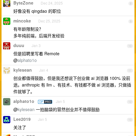
ByteZone
Dec 24, 2025
8
好像没有 qingdao 的职位
mincoke
Dec 25, 2025
9
有年龄限制没？
多年纯前端，后端开发经验
duuu
Jan 3
10
但是招聘里写着 Remote
@
alphato1o
kylesean
Jan 4
11
创业都值得鼓励，但是我还想说下创业做 ai 浏览器 100% 没前
途。anthropic 有 llm 、有技术、有钱都不做 ai 浏览器，只做插
件就够了。
alphato1o
Jan 5
OP
PRO
12
@
kylesean
一拍脑袋的冒然创业并不值得鼓励
Lee2019
Jan 5
13
关注了