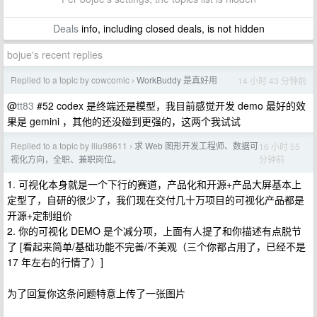
Deals
info, including closed deals, is not hidden
bojue's recent replies
Replied to a topic by cowcomic
WorkBuddy 是真好用
14 小时 43 分钟前
›
@
tt83
#52 codex 是终端还是模型，我目前感觉开发 demo 最好的效
果是 gemini ，其他的还没碰到更强的，这两个我试试
Replied to a topic by lliu98611
求 Web 图形开发工程师、数据可
16 小时 55
›
分钟前
视化方向，全职、兼职岗位。
1. 可视化本身就是一个下行的赛道，产品化和开源+产品大屏基本上
定型了，自研的很少了，我们现在交付几十万项目的可视化产品都是
开源+定制组价
2. 你的可视化 DEMO 是个减分项，上面有人提了和你描述有点脱节
了 [看起来简单/基础功能不完善/不美观（三个你都占用了，已经不是
17 年左右的行情了）]
为了回复你这条问题特意上传了一张图片