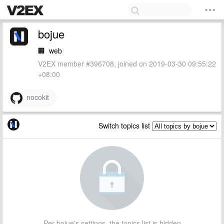
bojue
🏢
web
V2EX member #396708, joined on 2019-03-30 09:55:22
+08:00
nocokit
Switch topics list
Per bojue's settings, the topics list is hidden