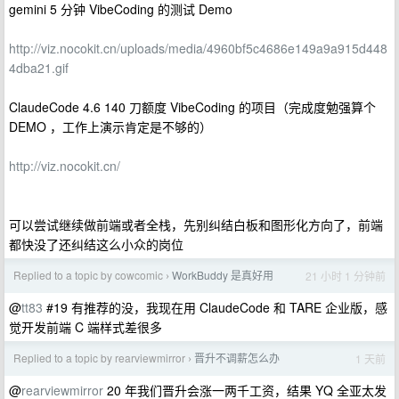
gemini 5 分钟 VibeCoding 的测试 Demo
http://viz.nocokit.cn/uploads/media/4960bf5c4686e149a9a915d448
4dba21.gif
ClaudeCode 4.6 140 刀额度 VibeCoding 的项目（完成度勉强算个
DEMO ，工作上演示肯定是不够的）
http://viz.nocokit.cn/
可以尝试继续做前端或者全栈，先别纠结白板和图形化方向了，前端
都快没了还纠结这么小众的岗位
Replied to a topic by cowcomic
WorkBuddy 是真好用
21 小时 1 分钟前
›
@
tt83
#19 有推荐的没，我现在用 ClaudeCode 和 TARE 企业版，感
觉开发前端 C 端样式差很多
Replied to a topic by rearviewmirror
晋升不调薪怎么办
1 天前
›
@
rearviewmirror
20 年我们晋升会涨一两千工资，结果 YQ 全亚太发