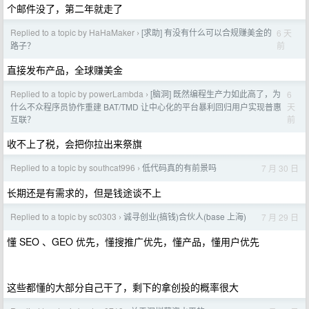
个邮件没了，第二年就走了
Replied to a topic by HaHaMaker
[求助] 有没有什么可以合规赚美金的
6 天
›
前
路子？
直接发布产品，全球赚美金
Replied to a topic by powerLambda
[脑洞] 既然编程生产力如此高了，为
6
›
天
什么不众程序员协作重建 BAT/TMD 让中心化的平台暴利回归用户实现普惠
前
互联？
收不上了税，会把你拉出来祭旗
Replied to a topic by southcat996
低代码真的有前景吗
7 月 30 日
›
长期还是有需求的，但是钱途谈不上
Replied to a topic by sc0303
诚寻创业(搞钱)合伙人(base 上海)
7 月 29 日
›
懂 SEO 、GEO 优先，懂搜推广优先，懂产品，懂用户优先
这些都懂的大部分自己干了，剩下的拿创投的概率很大