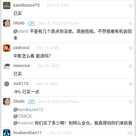
kamikaze472
Dec 19, 2025
4
已买
life90
Dec 19, 2025 via iPhone
OP
5
@
ufan0
不是有几个高点你没卖。高抛低吸。不然很难有机会回
本
zzdcool
Dec 19, 2025
6
中影怎么看 能进吗？
moeone
Dec 19, 2025
7
已买
null113
Dec 19, 2025
8
-9% 已买一点
life90
Dec 19, 2025 via iPhone
OP
9
@
kamikaze472
@
TRACK
@
moeone
你们买了多少啊！别特么全仓。我真得怕你们来砍我
hudiandian11
Dec 19, 2025
10