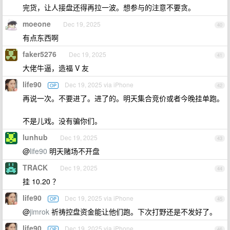
完货，让人接盘还得再拉一波。想参与的注意不要贪。
moeone
Dec 19, 2025
40
有点东西啊
faker5276
Dec 19, 2025
41
大佬牛逼，造福 V 友
life90
Dec 19, 2025 via iPhone
OP
42
再说一次。不要进了。进了的。明天集合竞价或者今晚挂单跑。
不是儿戏。没有骗你们。
lunhub
Dec 19, 2025
43
@
life90
明天赌场不开盘
TRACK
Dec 19, 2025
44
挂 10.20 ？
life90
Dec 19, 2025 via iPhone
OP
45
@
jimrok
祈祷控盘资金能让他们跑。下次打野还是不发好了。
life90
Dec 19, 2025 via iPhone
OP
46