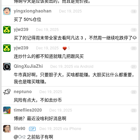
博纳今天是应该卖出的，而且是竞价按。
yingxionghaohan
Dec 19, 2025
18
买了 50%仓位
yjw239
Dec 19, 2025
19
买了的记得周末带全家去看阿凡达 3 ，不然周一继续吃跌停了🐶
yjw239
Dec 19, 2025
5
20
连炒什么的都不知道就瞎几把跟风买
QingXuJiaZhi
Dec 19, 2025 via Android
21
牛市真好啊，只要胆子大，买啥都能赚。大胆买比什么都重要，
我也是瞎买瞎赚。
neptuno
Dec 19, 2025
22
风险有点大，不如去炒币
timeflies2020
Dec 19, 2025
23
博纳？最近没啥利好消息啊
life90
Dec 19, 2025 via iPhone
OP
24
@
Or2
之前贴子有啊