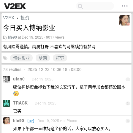
V2EX
投资
›
今日买入博纳影业
By
life90
at Dec 19, 2025 · 9017 views
有风险需谨慎。纯属打野 不喜欢的可继续持有梦网
博纳影业
梦网
打野
78 replies
•
2025-12-22 10:06:18 +08:00
ufan0
Dec 19, 2025
1
哪位神秘资金拯救下我的长安汽车，拿了两年加仓都还没回本
TRACK
Dec 19, 2025
2
已买
life90
Dec 19, 2025 via iPhone
OP
3
如果下午都一直维持这个价的话，大家可以放心买入。