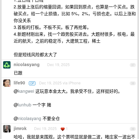
2.放量上涨后的缩量回调，如果回到原点，也算是一个买点。跌
破买点，给一个止损值，比如 5%，2%，亏损也走。以后上涨和
你没关系
3.首板的打板。不板不买。板了再抢筹。
4.新题材刚出来，找一个趋势股买进去。大题材很多，核电，最
近的航天，之前的稳定币，大建筑工程，稀土
但是短线风险都太大了
nicolasyang
Dec 19, 2025
37
已跟
life90
Dec 19, 2025 via iPhone
OP
38
@
kangwei
这玩意本金太大。我承受不住，这样挺好的。
@
lunhub
一个字 赌
@
nicolasyang
不要全仓
jimrok
Dec 19, 2025
1
39
哈哈，我就是来围观，这个票明显就是做二波，睹庄家一波出不