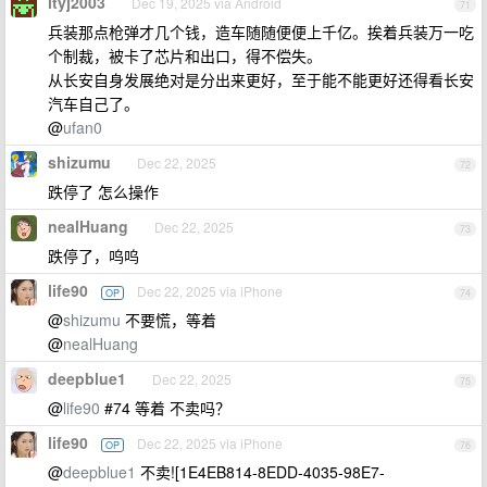
ltyj2003
Dec 19, 2025 via Android
71
兵装那点枪弹才几个钱，造车随随便便上千亿。挨着兵装万一吃
个制裁，被卡了芯片和出口，得不偿失。
从长安自身发展绝对是分出来更好，至于能不能更好还得看长安
汽车自己了。
@
ufan0
shizumu
Dec 22, 2025
72
跌停了 怎么操作
nealHuang
Dec 22, 2025
73
跌停了，呜呜
life90
Dec 22, 2025 via iPhone
OP
74
@
shizumu
不要慌，等着
@
nealHuang
deepblue1
Dec 22, 2025
75
@
life90
#74 等着 不卖吗？
life90
Dec 22, 2025 via iPhone
OP
76
@
deepblue1
不卖![1E4EB814-8EDD-4035-98E7-