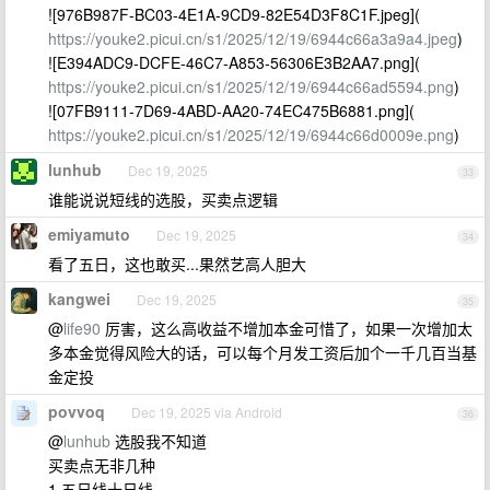
![976B987F-BC03-4E1A-9CD9-82E54D3F8C1F.jpeg](
https://youke2.picui.cn/s1/2025/12/19/6944c66a3a9a4.jpeg
)
![E394ADC9-DCFE-46C7-A853-56306E3B2AA7.png](
https://youke2.picui.cn/s1/2025/12/19/6944c66ad5594.png
)
![07FB9111-7D69-4ABD-AA20-74EC475B6881.png](
https://youke2.picui.cn/s1/2025/12/19/6944c66d0009e.png
)
lunhub
Dec 19, 2025
33
谁能说说短线的选股，买卖点逻辑
emiyamuto
Dec 19, 2025
34
看了五日，这也敢买...果然艺高人胆大
kangwei
Dec 19, 2025
35
@
life90
厉害，这么高收益不增加本金可惜了，如果一次增加太
多本金觉得风险大的话，可以每个月发工资后加个一千几百当基
金定投
povvoq
Dec 19, 2025 via Android
36
@
lunhub
选股我不知道
买卖点无非几种
1.五日线十日线