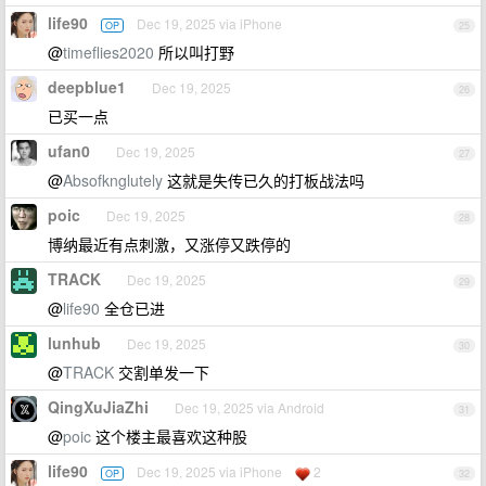
life90
Dec 19, 2025 via iPhone
OP
25
@
timeflies2020
所以叫打野
deepblue1
Dec 19, 2025
26
已买一点
ufan0
Dec 19, 2025
27
@
Absofknglutely
这就是失传已久的打板战法吗
poic
Dec 19, 2025
28
博纳最近有点刺激，又涨停又跌停的
TRACK
Dec 19, 2025
29
@
life90
全仓已进
lunhub
Dec 19, 2025
30
@
TRACK
交割单发一下
QingXuJiaZhi
Dec 19, 2025 via Android
31
@
poic
这个楼主最喜欢这种股
life90
Dec 19, 2025 via iPhone
2
OP
32