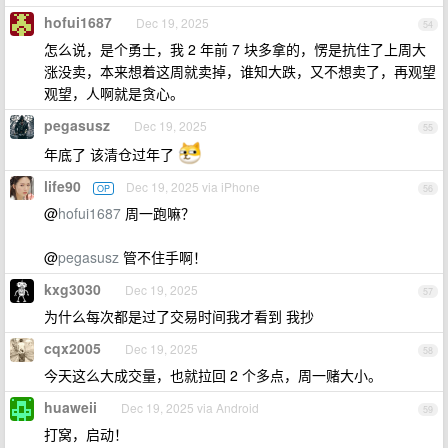
hofui1687
Dec 19, 2025
54
怎么说，是个勇士，我 2 年前 7 块多拿的，愣是抗住了上周大
涨没卖，本来想着这周就卖掉，谁知大跌，又不想卖了，再观望
观望，人啊就是贪心。
pegasusz
Dec 19, 2025
55
年底了 该清仓过年了
life90
Dec 19, 2025 via iPhone
OP
56
@
hofui1687
周一跑嘛？
@
pegasusz
管不住手啊！
kxg3030
Dec 19, 2025
57
为什么每次都是过了交易时间我才看到 我抄
cqx2005
Dec 19, 2025
58
今天这么大成交量，也就拉回 2 个多点，周一赌大小。
huaweii
Dec 19, 2025 via Android
59
打窝，启动！