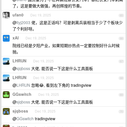
了，这是要做大做强，再创辉煌的节奏。
ufan0
Dec 19, 2025
65
@
ltyj2003
佬，这是正话吗？可是剥离兵装相当于少了个板块少
了个利好呀。
xAI
Dec 19, 2025
66
院线已经是夕阳产业，如果短期炒热点一定要控制好什么时候
抛。
LHRUN
Dec 19, 2025
67
@
sjqboss
大佬, 能否说一下这是什么工具面板
LHRUN
Dec 19, 2025
68
@
LHRUN
忽略😂, 看到左下角的 tradingview
GGswitch
Dec 19, 2025
69
@
sjqboss
大佬, 能否说一下这是什么工具面板
sjqboss
Dec 19, 2025
70
@
GGswitch
tradingview