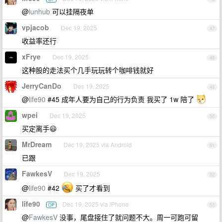
@
lunhub
可以挂隔夜单
vpjacob
Dec 19, 2025
47
收益率还行
xFrye
Dec 19, 2025
48
这种股的走法买个几手玩玩转个咖啡钱就好
JerryCanDo
Dec 19, 2025
49
@
life90
#45 成年人要为自己的行为负责 我买了 1w 陪了
wpei
Dec 19, 2025
50
买定离手😃
MrDream
Dec 19, 2025 via Android
51
已跟
FawkesV
Dec 19, 2025
52
@
life90
#42
买了才看到
life90
Dec 19, 2025 via iPhone
OP
53
@
FawkesV
没事，尾盘接住了就问题不大。周一可跑可留