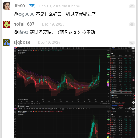
life90
Dec 19, 2025 via iPhone
OP
60
@
kxg3030
不是什么好票。错过了就错过了
hofui1687
Dec 19, 2025
61
@
life90
感觉还要跌，《阿凡达 3 》拉不动
sjqboss
Dec 19, 2025
62