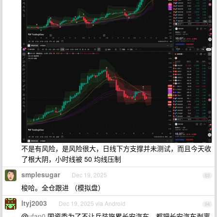
不是有风险，是风险很大，日线下方支撑并未测试，而且今天收
了根大阴，小时线被 50 均线压制
smplesugar
Dec 19, 2025
63
梭哈。全仓跟进 （模拟盘）
ltyj2003
Dec 19, 2025 via Android
64
@
ufan0
国资委为了不让兵装拖累长安汽车，都把长安汽车剥离