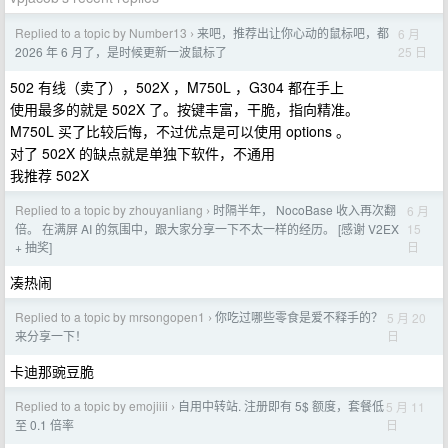
Replied to a topic by Number13
来吧，推荐出让你心动的鼠标吧，都
6 月
›
25 日
2026 年 6 月了，是时候更新一波鼠标了
502 有线（卖了），502X ，M750L ，G304 都在手上
使用最多的就是 502X 了。按键丰富，干脆，指向精准。
M750L 买了比较后悔，不过优点是可以使用 options 。
对了 502X 的缺点就是单独下软件，不通用
我推荐 502X
Replied to a topic by zhouyanliang
时隔半年， NocoBase 收入再次翻
6 月
›
15
倍。 在满屏 AI 的氛围中，跟大家分享一下不太一样的经历。 [感谢 V2EX
日
+ 抽奖]
凑热闹
Replied to a topic by mrsongopen1
你吃过哪些零食是爱不释手的？
5 月 20
›
日
来分享一下！
卡迪那豌豆脆
Replied to a topic by emojiiii
自用中转站. 注册即有 5$ 额度，套餐低
5 月 11
›
日
至 0.1 倍率