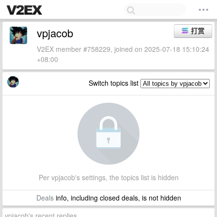
vpjacob
打赏
V2EX member #758229, joined on 2025-07-18 15:10:24
+08:00
Switch topics list
Per vpjacob's settings, the topics list is hidden
Deals
info, including closed deals, is not hidden
vpjacob's recent replies