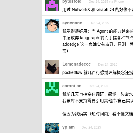
bytesfold
Dec 24, 2025 via iPhone
用过 NetworkX 和 GraphDB 的好
syncnano
Dec 24, 2025
我觉得很好用：当 Agent 的能力越来
中层放弃 langgraph 转而手搓各种节点
addedge 这一套确实有点丑，目测工
前）
Lemonadeccc
Dec 24, 2025
pocketflow 就几百行感觉理解概念还
aarontian
Dec 24, 2025
我前几天也抽空在调研，感觉一头雾水，
我该库不支持需要引用其他库/自己实现，
但因为我确实（短时间内）看不懂文档
yplam
Dec 24, 2025