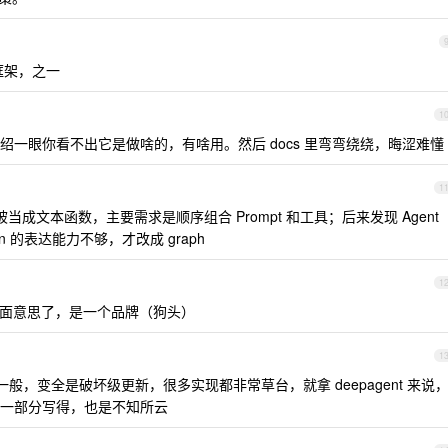
 的框架，之一
1
一眼你看不出它是做啥的，有啥用。然后 docs 里弯弯绕绕，晦涩难懂
1
M 被当成文本函数，主要需求是顺序组合 Prompt 和工具；后来发现 Agent
 的表达能力不够，才改成 graph
1
年的字面意思了，是一个品牌（狗头）
1
确实一般，变全是破坏级更新，很多实现都非常草台，就拿 deepagent 来说
一部分写得，也是不知所云