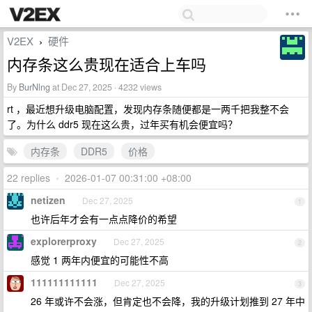
V2EX
硬件
›
内存条这么贵现在适合上车吗
By
BurNlng
at Dec 27, 2025 · 4232 views
rt ，最近想升级电脑配置，发现内存条随便都是一两千把我整不会
了。为什么 ddr5 现在这么贵，过年买有机会便宜吗？
内存条
DDR5
价格
22 replies
•
2026-01-07 00:31:00 +08:00
netizen
Dec 27, 2025
1
也许后年才会有一点点降价的希望
explorerproxy
Dec 27, 2025
2
感觉 1 两年内便宜的可能性不高
111111111111
Dec 27, 2025
3
26 年或许不会涨，但肯定也不会降，我的升级计划推到 27 年中