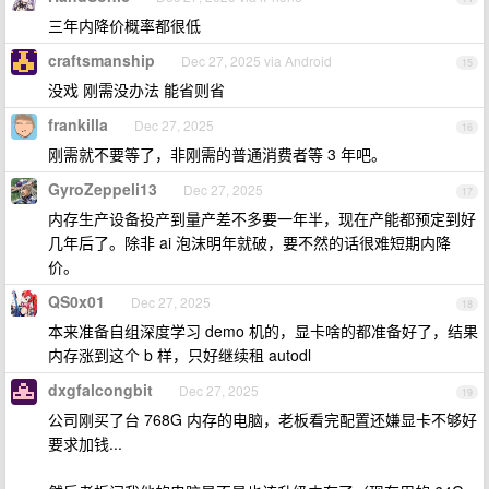
三年内降价概率都很低
craftsmanship
Dec 27, 2025 via Android
15
没戏 刚需没办法 能省则省
frankilla
Dec 27, 2025
16
刚需就不要等了，非刚需的普通消费者等 3 年吧。
GyroZeppeli13
Dec 27, 2025
17
内存生产设备投产到量产差不多要一年半，现在产能都预定到好
几年后了。除非 ai 泡沫明年就破，要不然的话很难短期内降
价。
QS0x01
Dec 27, 2025
18
本来准备自组深度学习 demo 机的，显卡啥的都准备好了，结果
内存涨到这个 b 样，只好继续租 autodl
dxgfalcongbit
Dec 27, 2025
19
公司刚买了台 768G 内存的电脑，老板看完配置还嫌显卡不够好
要求加钱...