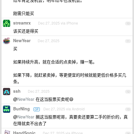
过年肯定没机会，明年过年也没机会。
刚需只能买
streamrx
Dec 27, 2025 via iPhone
10
该买还是得买
NewYear
Dec 27, 2025
11
买
如果持续升高，就在合适的点卖掉，赚一笔。
如果下降，就赶紧卖掉，等更便宜的时候就能更低价格多买几
条。
ssh
Dec 27, 2025
12
@
NewYear
在这当股票买卖呢😄
BurNlng
Dec 27, 2025 via Android
OP
13
@
NewYear
搁这当股票呢哥，真要卖还要算二手的折价的，真
在降就卖不出去了
HandSonic
Dec 27, 2025 via iPhone
14