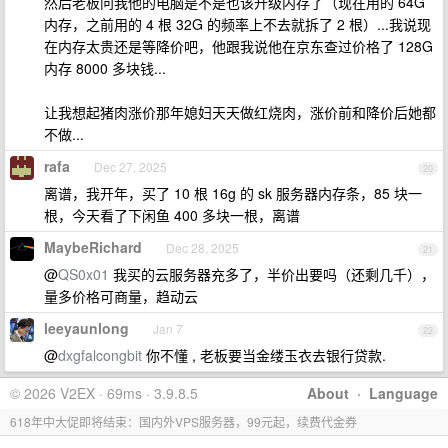
然后老板问我他的电脑是不是也该升级内存了（现在用的 64G
内存，之前用的 4 根 32G 的频率上不去就拆了 2 根）...我说现
在内存太贵还是等降价吧，他跟我说他在京东查过价格了 128G
内存 8000 多块钱...
让我想起猪肉涨价那年媳妇天天做红烧肉，涨价前和降价后她都
不做...
rafa
Dec 27, 2025
20
离谱，我开年，买了 10 根 16g 的 sk 服务器内存条，85 块一
根，今天看了下闲鱼 400 多块一根，离谱
MaybeRichard
Dec 28, 2025
21
@
QS0x01
我买的云服务器充多了，半价出要吗（还剩几千），
量多价格可商量，趋动云
leeyaunlong
Jan 7
22
@
dxgfalcongbit
你不懂 , 老板要当金缕玉衣去银行贷款.
© 2026 V2EX · 69ms · 3.9.8.5
About
·
Language
618年中大促即将结束：国内外VPS服务器，99元起，续费代金券