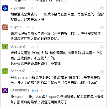
argentea
Jan 4
15
如果油碟是免费的，一般就不会写在菜单里，写菜单里的一般都
按份卖，这才是常识吧
guyeu
Jan 4
16
罐装我理解会随客单送一罐（正常也够用的），更多需要收费。
收费应该在客人提的时候就说明。
ScepterZ
Jan 4
17
听起来就是这个店的“油碟”和你理解的“小罐香油”其实是一个东
西，是按份卖，不是按人头的。
葱花香菜算是香油的调料，不要钱
ScepterZ
Jan 4
18
@
ScepterZ
一般菜单上是：“油碟”或者“麻酱”的，基本都是按
份，按人头的都会明确写是餐位费（包含自助小料）什么的
c416593819
Jan 4
OP
19
@
argentea
@
guyeu
@
ScepterZ
感谢科普，确实是理解上有偏
差，那家店的菜单上要是更明确就好了