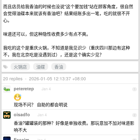
而且店员给我香油的时候也没说"这个要加钱"站在顾客角度，很自然
会觉得油碟本来就该有香油吧？结果结账多出一笔，吃的就很不开
心。
味道还可以，但这种隐性收费多少有点不爽。
我吃的这个是重庆火锅，不知道是我见识少（重庆四川那边有这种
不，我在北京吃是没遇到过），还是这个确实少见？
火锅店
油碟
香油
20 replies
•
2026-01-05 12:13:37 +08:00
peteretep
Jan 4
1
现场不问？ 自助的都会明说
oisadfo
Jan 4
2
香油?罐罐装的那种？好像是单独收费。那玩意加不加对味道影
响不大
Essaim
Jan 4