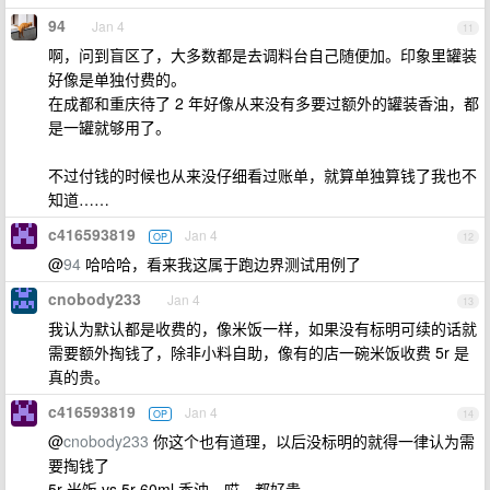
94
Jan 4
11
啊，问到盲区了，大多数都是去调料台自己随便加。印象里罐装
好像是单独付费的。
在成都和重庆待了 2 年好像从来没有多要过额外的罐装香油，都
是一罐就够用了。
不过付钱的时候也从来没仔细看过账单，就算单独算钱了我也不
知道……
c416593819
Jan 4
OP
12
@
94
哈哈哈，看来我这属于跑边界测试用例了
cnobody233
Jan 4
13
我认为默认都是收费的，像米饭一样，如果没有标明可续的话就
需要额外掏钱了，除非小料自助，像有的店一碗米饭收费 5r 是
真的贵。
c416593819
Jan 4
OP
14
@
cnobody233
你这个也有道理，以后没标明的就得一律认为需
要掏钱了
5r 米饭 vs 5r 60ml 香油，哎，都好贵