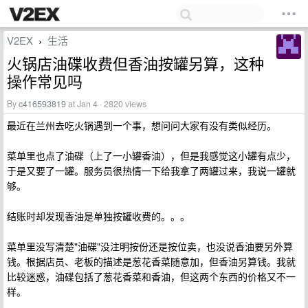
V2EX
生活
›
火锅店油碟收费但香油按罐另算，这种
操作常见吗
By
c416593819
at Jan 4 · 2820 views
最近在兰州去吃火锅遇到一个事，想问问大家有没有类似经历。
菜单里也点了油碟（上了一小罐香油），但是我感觉这小罐有点少，
于是又要了一罐。服务员很热情一下给我拿了两罐过来，我说一罐就
够。
结账时却发现香油是单独按罐收费的。。。
菜单里没写清楚"油碟"没注明按份还是按位卖，也没说香油要另外算
钱。根据店员、老板的描述是葱花香菜随意加，但香油另算钱。我就
比较迷惑，油碟包括了葱花香菜和香油，但这两个东西的价格又不一
样。