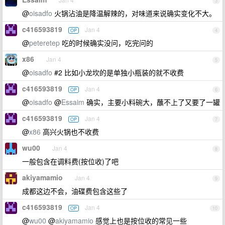
3
@
oisadfo
火锅沾油是降温解辣的，对味道来说确实变化不大。
c416593819
Jan 4
OP
4
@
peteretep
吃的时候确实没问，吃完问的
x86
Jan 4
5
@
oisadfo
#2 比如小龙坎的是单独小瓶装的就不收费
c416593819
Jan 4
OP
6
@
oisadfo
@
Essaim
确实，主要小料碗大，蘸不上了又要了一罐
c416593819
Jan 4
OP
7
@
x86
高兴火锅也不收费
wu00
Jan 4
8
一般包含在调料费(按位收)了吧
akiyamamio
Jan 4
9
成都这边不会，油碟费包含这些了
c416593819
Jan 4
OP
10
@
wu00
@
akiyamamio
感觉上也是按位收的常见一些