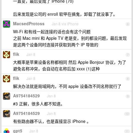
一直变，最后变成了 iPhone (70)
后来发现是公司的 enroll 软甲在搞鬼，卸载了就没事了。
MacsedProtoss
Jan 8 via iPhone
6
Wi-Fi 和有线一起连接的话也会有这个问题
之前 Mac mini 和 Apple TV 老是变，别的都没问题，最后发现
是这两个设备同时连接并获取到两个 IP 导致的
flik
Jan 8
7
大概率是苹果设备名称都相同 然后 Apple Bonjour 协议，为了
避免名称冲突，会自动在名称后加 xxxx (1)这种
flik
Jan 8
8
解决办法就是局域网内，不同 apple 设备改不同名称就行了
A9754184529
Jan 8
9
#3 正解，很多人都不知道。
A9754184529
Jan 8
10
有些路由器不认，也是直接显示 iPhone 。
gpt5
Jan 8
11