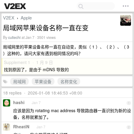
V2EX
Apple
›
局域网苹果设备名称一直在变
By
cutiechi
at Jan 7 · 3501 views
局域网里的苹果设备名称一直在自动变，类似（ 1 ）、（ 2 ）、（ 3
）这种的，请问大家有遇到相同情况的吗？
Supplement 1 · 1 月 9 日
找到原因了，是由于 mDNS 导致的
局域网
苹果设备
名称变化
18 replies
•
2026-01-08 18:46:53 +08:00
hashi
Jan 7
1
应该是因为 rotating mac address 导致路由器一直识别为新的设
备，名称就累加了。
RheatiN
Jan 7
2