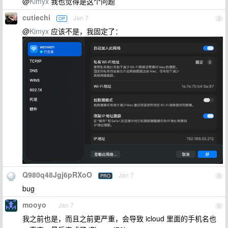
@
Kimyx
我也觉得是这个问题
cutiechi
Jan 7
OP
3
@
Kimyx
应该不是，我固定了：
Q980q48Jgj6pRXoO
Jan 7
PRO
4
bug
mooyo
Jan 7
5
我之前也是，而且之前更严重，会导致 icloud 里面的手机名也