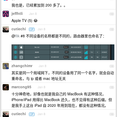
我也是，已经累加到 200 多了。。
jeffhtli
Jan 8
12
Apple TV (5) 😂
cutiechi
Jan 8
OP
13
@
flik
#8 不同设备的名称都是不同的，路由器里也命名了：
zhangchimr
Jan 8
14
其实是同一个局域网下，不同的设备用了同一个名字，就会自动
重命名，与 ip 或者 mac 地址无关
marcong95
Jan 8
15
十分神奇地，好像也就是我自己的 MacBook 有这种情况，
iPhone/iPad 用得比 MacBook 还久，也不见得有这种后缀。但
是我手上这台 iPad 自 2020 年用到现在，都没有这种情况。
cutiechi
Jan 8
OP
16