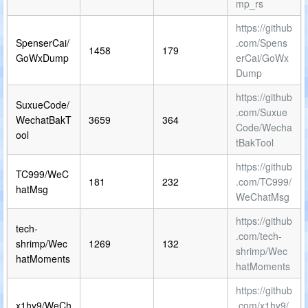
mp_rs
https://github
SpenserCai/
.com/Spens
1458
179
GoWxDump
erCai/GoWx
Dump
https://github
SuxueCode/
.com/Suxue
WechatBakT
3659
364
Code/Wecha
ool
tBakTool
https://github
TC999/WeC
181
232
.com/TC999/
hatMsg
WeChatMsg
https://github
tech-
.com/tech-
shrimp/Wec
1269
132
shrimp/Wec
hatMoments
hatMoments
https://github
x1hy9/WeCh
.com/x1hy9/