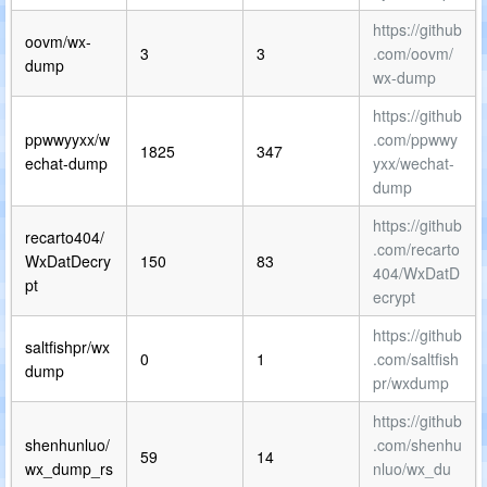
https://github
oovm/wx-
3
3
.com/oovm/
dump
wx-dump
https://github
ppwwyyxx/w
.com/ppwwy
1825
347
echat-dump
yxx/wechat-
dump
https://github
recarto404/
.com/recarto
WxDatDecry
150
83
404/WxDatD
pt
ecrypt
https://github
saltfishpr/wx
0
1
.com/saltfish
dump
pr/wxdump
https://github
shenhunluo/
.com/shenhu
59
14
wx_dump_rs
nluo/wx_du