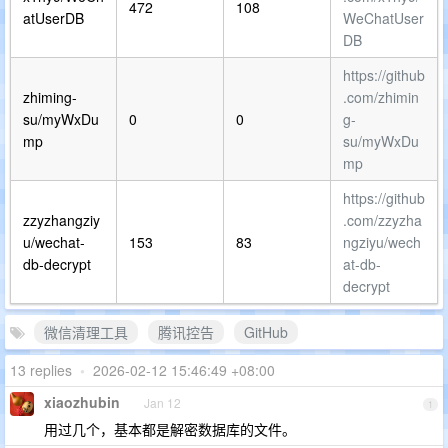
472
108
atUserDB
WeChatUser
DB
https://github
zhiming-
.com/zhimin
su/myWxDu
0
0
g-
mp
su/myWxDu
mp
https://github
zzyzhangziy
.com/zzyzha
u/wechat-
153
83
ngziyu/wech
db-decrypt
at-db-
decrypt
微信清理工具
腾讯控告
GitHub
13 replies
•
2026-02-12 15:46:49 +08:00
xiaozhubin
Jan 12
1
用过几个，基本都是解密数据库的文件。