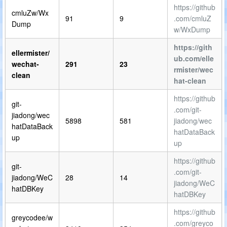
https://github
cmluZw/Wx
91
9
.com/cmluZ
Dump
w/WxDump
https://gith
ellermister/
ub.com/elle
wechat-
291
23
rmister/wec
clean
hat-clean
https://github
git-
.com/git-
jiadong/wec
5898
581
jiadong/wec
hatDataBack
hatDataBack
up
up
https://github
git-
.com/git-
jiadong/WeC
28
14
jiadong/WeC
hatDBKey
hatDBKey
https://github
greycodee/w
.com/greyco