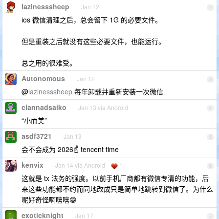
lazinesssheep
Jan 12
2
ios 微信清理之后，总会留下 1G 的必要文件。
但是重装之后就没有这些必要文件，也能运行。
总之用的很难受。
Autonomous
Jan 12
3
@
lazinesssheep
每年卸载并重新安装一次微信
clannadsaiko
Jan 13 via Android
4
“小而美”
asdf3721
Jan 13
5
会不会成为 2026☝️ tencent time
kenvix
Jan 14 via Android
1
6
这就是 tx 法务的强度。以前手机厂商都有微信专清的功能，后
来这些功能都不约而同地改成只是简单地跳转到微信了。为什么
呢好奇怪啊嘻嘻😁
exoticknight
Jan 17
7