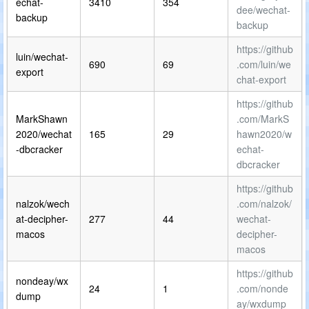
echat-
3410
354
dee/wechat-
backup
backup
https://github
luin/wechat-
690
69
.com/luin/we
export
chat-export
https://github
MarkShawn
.com/MarkS
2020/wechat
165
29
hawn2020/w
-dbcracker
echat-
dbcracker
https://github
nalzok/wech
.com/nalzok/
at-decipher-
277
44
wechat-
macos
decipher-
macos
https://github
nondeay/wx
24
1
.com/nonde
dump
ay/wxdump