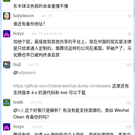
东半球法务部的含金量懂不懂
ludyleocn
Jan 19
8
谁还有备份地址？
lnzyc
Jan 19 via Android
9
怕他个屁，直接放到其他共享的平台上，现在中国的现实是法律
是只给普通人定制的，像腾讯这样的公司在美国，早破产了，马
化腾也早已被判终身监禁
liujl
Jan 20
10
@
ludyleocn
https://github.com/0xlane/wechat-dump-rs/releases
这里还有
支持版本 4.x 的源代码和 exe 可以下载
lowb
Jan 25
11
@
liujl
这个好像只是解析？有没有能支持清理的，类似 Wechat
Clean 有备份的吗？
lnzyc
Jan 29
12
腾讯有啥，抄袭 icq,微信偷盗个人隐私，游戏抄袭国外，毒害中