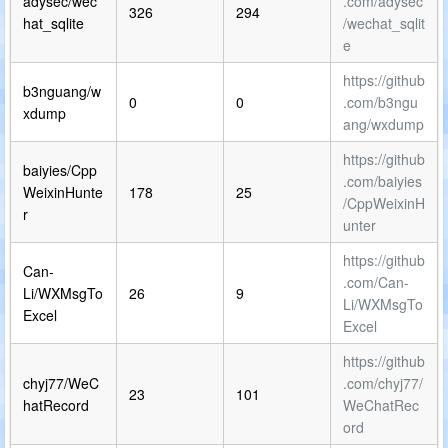
adysec/wec
.com/adysec
326
294
hat_sqlite
/wechat_sqlit
e
https://github
b3nguang/w
0
0
.com/b3ngu
xdump
ang/wxdump
https://github
baiyies/Cpp
.com/baiyies
WeixinHunte
178
25
/CppWeixinH
r
unter
https://github
Can-
.com/Can-
Li/WXMsgTo
26
9
Li/WXMsgTo
Excel
Excel
https://github
chyj77/WeC
.com/chyj77/
23
101
hatRecord
WeChatRec
ord