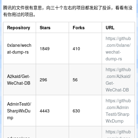
腾讯的文件很有意思，向三十个左右的项目都发起了投诉，看看有没
有你用过的项目。
Repository
Stars
Forks
URL
https://github
0xlane/wech
.com/0xlane/
1849
410
at-dump-rs
wechat-
dump-rs
https://github
A2kaid/Get-
.com/A2kaid/
296
56
WeChat-DB
Get-
WeChat-DB
https://github
AdminTest0/
.com/Admin
SharpWxDu
4443
630
Test0/Sharp
mp
WxDump
https://github