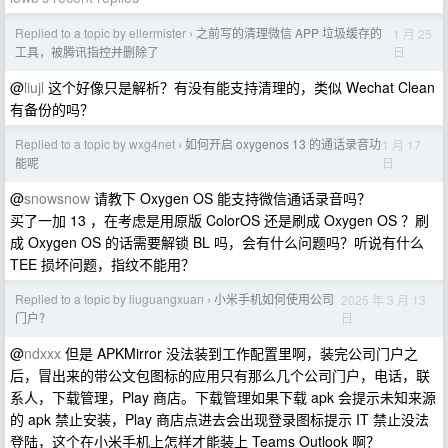
Replied to a topic by ellermister
之前写的清理微信 APP 垃圾缓存的
1 月 25
›
日
工具，被腾讯指控并删除了
@
liujl
这个好像只是解析？有没有能支持清理的，类似 Wechat Clean
有备份的吗？
Replied to a topic by wxg4net
如何开启 oxygenos 13 的通话录音功
1 月 17
›
日
能呢
@
snowsnow
请教下 Oxygen OS 能支持微信通话录音吗？
买了一加 13 ，在考虑是用原版 ColorOS 还是刷成 Oxygen OS ？刷
成 Oxygen OS 的话需要解锁 BL 吗，会有什么问题吗？听说有什么
TEE 损坏问题，指纹不能用？
Replied to a topic by liuguangxuan
小米手机如何使用公司
2025 年 3 月 13
›
日
门户？
@
ndxxx
但是 APKMirror 没法装到工作配置里啊，装完公司门户之
后，冒出来的带公文包图标的应用只有那么几个公司门户，电话，联
系人，下载管理，Play 商店。下载管理如果下载 apk 会提示未知来源
的 apk 禁止安装，Play 商店点进去会出现登录图标提示 IT 禁止没法
登陆，这个在小米手机上怎样才能装上 Teams Outlook 啊？