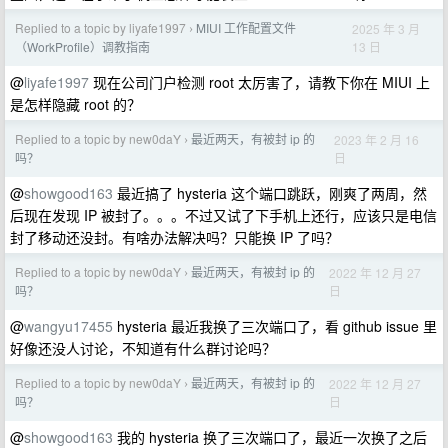
Replied to a topic by liyafe1997
MIUI 工作配置文件
2025 年 3 月
›
13 日
（WorkProfile）调教指南
@
liyafe1997
现在公司门户检测 root 太厉害了，请教下你在 MIUI 上
是怎样隐藏 root 的？
Replied to a topic by new0daY
最近两天，有被封 ip 的
2023 年 2 月 16
›
日
吗？
@
showgood163
最近搞了 hysteria 这个端口跳跃，刚爽了两周，然
后现在发现 IP 被封了。。。不过又试了下手机上还行，应该只是电信
封了移动还没封。有啥办法解决吗？只能换 IP 了吗？
Replied to a topic by new0daY
最近两天，有被封 ip 的
2022 年 12 月 27
›
日
吗？
@
wangyu17455
hysteria 最近我换了三次端口了，看 github issue 里
好像还没人讨论，不知道有什么群讨论吗？
Replied to a topic by new0daY
最近两天，有被封 ip 的
2022 年 12 月 27
›
日
吗？
@
showgood163
我的 hysteria 换了三次端口了，最近一次换了之后